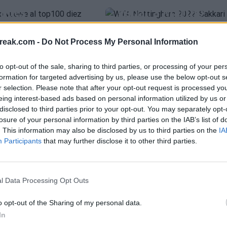
spués
ganar a Marino
OPEN DE AUSTRALIA 2022
Australia
ALIZE CORNET
BILLIE JEAN KING CUP 20
reak.com -
Do Not Process My Personal Information
o
- 12 jul 2022
Hugo Figueroa …
- 9 jun 2022
í queda el
BJKC 2021. Canadá 
femenino con
la campanada y
to opt-out of the sale, sharing to third parties, or processing of your per
ficadas de
sorprende a Franci
formation for targeted advertising by us, please use the below opt-out s
via
r selection. Please note that after your opt-out request is processed y
ANASTASIA POTAPOVA
KAROLINA MUC
eing interest-based ads based on personal information utilized by us or
disclosed to third parties prior to your opt-out. You may separately opt-
Ayrton Aguirre
- 1 nov 2021
O
WTA
WTA 1000 Montrea
losure of your personal information by third parties on the IAB’s list of
bio
- 14 ene 2022
“Dejar el
2021: Rebecca Mari
. This information may also be disclosed by us to third parties on the
IA
 2013 fue un
da la gran sorpresa
Participants
that may further disclose it to other third parties.
erto”
del día
l Data Processing Opt Outs
o
- 10 ago 2021
Carlos Navarro
- 10 ago 2021
EUGENIE BOUCHARD
OPEN DE AUSTRALIA 2021
o opt-out of the Sharing of my personal data.
 30 años dio la campanada
Rebecca Marino
In
Keys y habló sobre lo
O
WTA