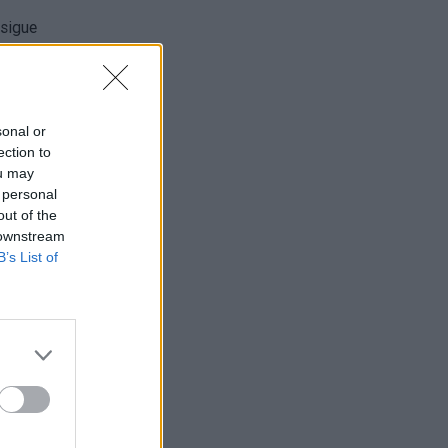
21
da
sonal or
a
ection to
ou may
HOVA
 personal
out of the
l
 downstream
no
B’s List of