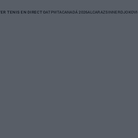
in
ATP
WTA
CANADÁ 2026
ALCARAZ
SINNER
DJOKOVI
VER TENIS EN DIRECTO
igation
MARIA SAKKARI
REBECCA MARINO
ECCA MARINO
WTA Nottingham
 Marino
2022: Sakkari sigu
l top100 diez
siendo la favorita t