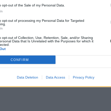
disputará la exigen
 para ella alejarse del
o opt-out of the Sale of my Personal Data.
ción de
fase previa del Ope
cinco temporadas.
In
 Marino
de Australia 2021
to opt-out of processing my Personal Data for Targeted
ing.
In
o
- 1 feb 2021
Diego Jiménez Rubio
- 4 ene 2021
o opt-out of Collection, Use, Retention, Sale, and/or Sharing
verá a jugar un Grand Slam
ersonal Data that Is Unrelated with the Purposes for which it
lected.
. Su padre, fallecido en
Out
r para empujarla a regresar
onal.
CONFIRM
2
››
Última »
ágina
Página
Next
Last
page
page
Data Deletion
Data Access
Privacy Policy