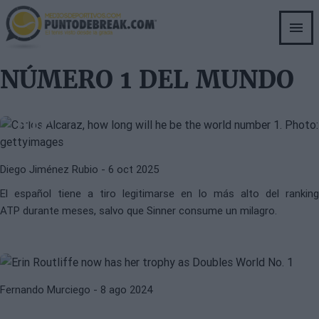
Skip
to
main
content
CARLOS ALCARAZ
ATP
NÚMERO 1 DEL MUNDO
Alcaraz puede estar forjando un
imperio en el número 1 del ranking
ATP
Diego Jiménez Rubio
- 6 oct 2025
El español tiene a tiro legitimarse en lo más alto del ranking
WTA
CATEGORÍA DE DOBLES
ATP durante meses, salvo que Sinner consume un milagro.
Erin Routliffe ya tiene su trofeo
como Nº1 del mundo de dobles
ATP
JOE SALISBURY
Fernando Murciego
- 8 ago 2024
Salisbury: “Ser el Nº1 siempre fue
un objetivo”