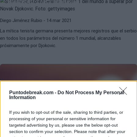
número 1 del mundo
Diego Jiménez Rubio
- 14 mar 2021
La mítica tenista germana presenta mejores registros que el serbio
en todos los parámetros del número 1 mundial, alcanzables
próximamente por Djokovic.
Puntodebreak.com -
Do Not Process My Personal
Information
COPA DAVIS
DINERO
Suiza critica a Roger Federer por
If you wish to opt-out of the sale, sharing to third parties, or
pedir mucho dinero
processing of your personal or sensitive information for
targeted advertising by us, please use the below opt-out
section to confirm your selection. Please note that after your