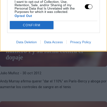
I want to opt-out of Collection, Use,
Retention, Sale, and/or Sharing of my
Personal Data that Is Unrelated with the
Purposes for which it was collected.
Opted Out
CONFIRM
ANDY MURRAY
DOPAJE
Data Deletion
Data Access
Privacy Policy
Andy Murray, la posibilidad de ser
número 1 y su lucha contra el
dopaje
Julio Muñoz
- 30 oct 2012
Andy Murray afirma querer "dar el 110%" en París-Bercy y aboga por
aumentar los controles de sangre en el tenis