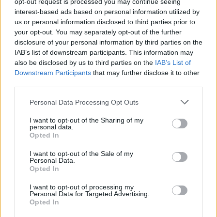
Julio Muñoz
- 31 oct 2012
opt-out request is processed you may continue seeing
interest-based ads based on personal information utilized by
Roger Federer está recibiendo fuertes críticas en su país por haber
us or personal information disclosed to third parties prior to
subido sus pretensiones económicas para disputar Basilea
your opt-out. You may separately opt-out of the further
disclosure of your personal information by third parties on the
IAB’s list of downstream participants. This information may
also be disclosed by us to third parties on the
IAB’s List of
Downstream Participants
that may further disclose it to other
third parties.
Personal Data Processing Opt Outs
I want to opt-out of the Sharing of my
personal data.
Opted In
I want to opt-out of the Sale of my
Personal Data.
Opted In
I want to opt-out of processing my
Personal Data for Targeted Advertising.
Opted In