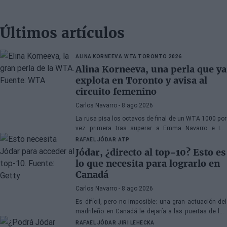
Últimos artículos
ALINA KORNEEVA
WTA TORONTO 2026
Alina Korneeva, una perla que ya
explota en Toronto y avisa al
circuito femenino
Carlos Navarro
- 8 ago 2026
La rusa pisa los octavos de final de un WTA 1000 por
vez primera tras superar a Emma Navarro e Iva
Jovic... y está lejos de querer detenerse en esta
RAFAEL JÓDAR
ATP
instancia.
Jódar, ¿directo al top-10? Esto es
lo que necesita para lograrlo en
Canadá
Carlos Navarro
- 8 ago 2026
Es difícil, pero no imposible: una gran actuación del
madrileño en Canadá le dejaría a las puertas de los
diez mejores del mundo. Analizamos todos los
RAFAEL JÓDAR
JIRI LEHECKA