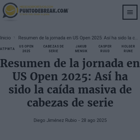
Skip
to
main
content
Breadcrumb
Inicio
Resumen de la jornada en US Open 2025: Así ha sido la caída masiva de cabezas de serie
US OPEN
CABEZAS DE
JAKUB
CASPER
HOLGER
ATP
WTA
2025
SERIE
MENSIK
RUUD
RUNE
Resumen de la jornada en
US Open 2025: Así ha
sido la caída masiva de
cabezas de serie
Diego Jiménez Rubio
- 28 ago 2025