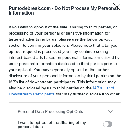
femenino 4 mujeres preclasificadas entre las 32
Puntodebreak.com -
Do Not Process My Personal
Information
mejores del mundo también se vieron apeadas del
torneo.
If you wish to opt-out of the sale, sharing to third parties, or
processing of your personal or sensitive information for
- Cabezas de serie caídos en la jornada del miércoles
targeted advertising by us, please use the below opt-out
section to confirm your selection. Please note that after your
27 de agosto en el US Open 2025
opt-out request is processed you may continue seeing
interest-based ads based on personal information utilized by
us or personal information disclosed to third parties prior to
your opt-out. You may separately opt-out of the further
disclosure of your personal information by third parties on the
IAB’s list of downstream participants. This information may
also be disclosed by us to third parties on the
IAB’s List of
Downstream Participants
that may further disclose it to other
third parties.
Personal Data Processing Opt Outs
I want to opt-out of the Sharing of my
personal data.