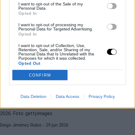
I want to opt-out of the Sale of my
Personal Data.
Opted In
ATP
STAN WAWRINKA
I want to opt-out of processing my
Los 5 grandes alicientes del torneo
Personal Data for Targeted Advertising.
de Gstaad
Opted In
CASPER RUUD
ATP
I want to opt-out of Collection, Use,
Ruud, tras su derrota en
Retention, Sale, and/or Sharing of my
Diego Jiménez Rubio
- 11 jul 2026
Personal Data that Is Unrelated with the
Wimbledon: "No merece la pena
Purposes for which it was collected.
Opted Out
dedicar más tiempo a la hierba"
CONFIRM
ATP
WTA
Diego Jiménez Rubio
- 30 jun 2026
Los 8 cabezas de serie eliminados
en la primera jornada de
Data Deletion
Data Access
Privacy Policy
Wimbledon 2026
CASPER RUUD
ATP
Diego Jiménez Rubio
- 29 jun 2026
Ruud admite que Sinner y Alcaraz