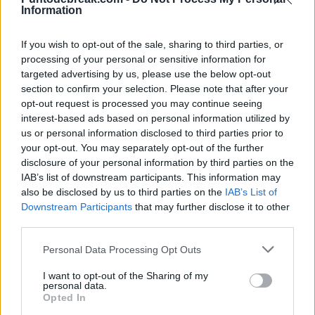
Diego Jiménez Rubio
- 22 jul 2026
ATP
CASPER RUUD
Information
¿Es Ruud el mejor tenista actual sin
ganar un Grand Slam?
If you wish to opt-out of the sale, sharing to third parties, or
processing of your personal or sensitive information for
targeted advertising by us, please use the below opt-out
section to confirm your selection. Please note that after your
Pedro de Pablos
- 17 jul 2026
opt-out request is processed you may continue seeing
interest-based ads based on personal information utilized by
us or personal information disclosed to third parties prior to
your opt-out. You may separately opt-out of the further
disclosure of your personal information by third parties on the
IAB’s list of downstream participants. This information may
also be disclosed by us to third parties on the
IAB’s List of
Downstream Participants
that may further disclose it to other
third parties.
Personal Data Processing Opt Outs
I want to opt-out of the Sharing of my
personal data.
Opted In