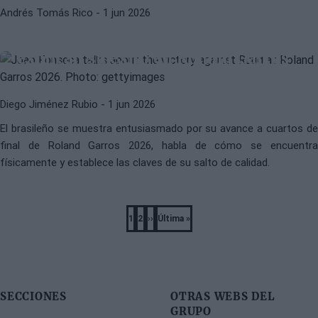
Andrés Tomás Rico
- 1 jun 2026
JOAO FONSECA
ATP
Fonseca desvela las dos claves que
explican su éxito en Roland Garros
Diego Jiménez Rubio
- 1 jun 2026
El brasileño se muestra entusiasmado por su avance a cuartos de
final de Roland Garros 2026, habla de cómo se encuentra
físicamente y establece las claves de su salto de calidad.
Pagination
1
2
››
Última »
Página
Página
Next
Last
page
page
SECCIONES
OTRAS WEBS DEL
GRUPO