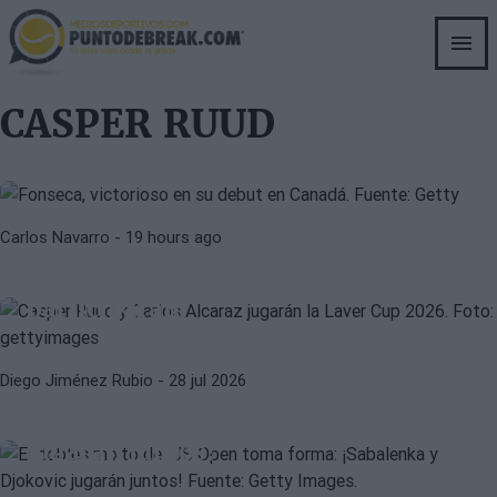
Skip
to
main
content
JOAO FONSECA
CASPER RUUD
CASPER RUUD
Fonseca apabulla a Tsitsipas y
espera a Ruud: partidazo en Canadá
LAVER CUP 2026
ATP
Carlos Navarro
- 19 hours ago
La Laver Cup 2026 hace oficial
todos los jugadores que
participarán
ATP
WTA
Diego Jiménez Rubio
- 28 jul 2026
El dobles mixto del US Open toma
forma: ¡Sabalenka y Djokovic
jugarán juntos!