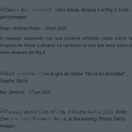
le hicieron cambiar de opinión:
"Me equivoqué"
Diego Jiménez Rubio
- 28 jun 2026
El noruego sorprende con una potente reflexión sobre cómo la
irrupción de Sinner y Alcaraz ha cambiado la idea que tenía sobre el
tenis después del Big 3.
CASPER RUUD
ATP
Ruud fija su objetivo para
Wimbledon
ATP
RAFAEL JÓDAR
Iker Jiménez
- 27 jun 2026
Orden de juego del martes 2 de
junio en Roland Garros 2026:
Jódar-Zverev, de tarde; Fonseca-
Mensik, de noche