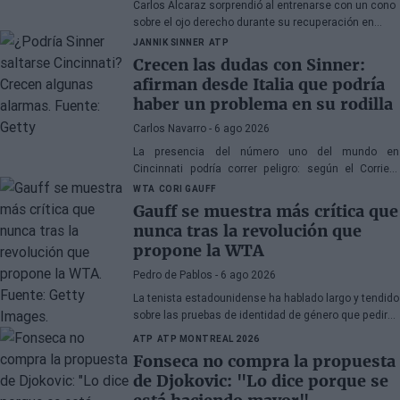
Carlos Alcaraz sorprendió al entrenarse con un cono
sobre el ojo derecho durante su recuperación en
Murcia.
JANNIK SINNER
ATP
Crecen las dudas con Sinner:
afirman desde Italia que podría
haber un problema en su rodilla
Carlos Navarro
- 6 ago 2026
La presencia del número uno del mundo en
Cincinnati podría correr peligro: según el Corriere
della Sera, el equipo de Jannik no descarta acudir
WTA
CORI GAUFF
directamente al US Open.
Gauff se muestra más crítica que
nunca tras la revolución que
propone la WTA
Pedro de Pablos
- 6 ago 2026
La tenista estadounidense ha hablado largo y tendido
sobre las pruebas de identidad de género que pedirá
la WTA, y cómo muchos lo usan para atacar a la
ATP
ATP MONTREAL 2026
comunidad transgénero.
Fonseca no compra la propuesta
de Djokovic: "Lo dice porque se