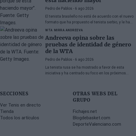
está haciendo mayor"
Pedro de Pablos
- 6 ago 2026
El tenista brasileño no está de acuerdo con el nuevo
formato que ha propuesto el tenista serbio, y le ha
dejado un recado tras su victoria en Montreal ante
WTA
MIRRA ANDREEVA
Tsitsipas.
Andreeva opina sobre las
pruebas de identidad de género
de la WTA
Pedro de Pablos
- 6 ago 2026
La tenista rusa se ha mostrado a favor de esta
iniciativa y ha centrado su foco en los próximos
torneos que tiene por delante.
SECCIONES
OTRAS WEBS DEL
GRUPO
Ver Tenis en directo
Tienda
Fichajes.net
Todos los artículos
Blogdebasket.com
DeporteValenciano.com