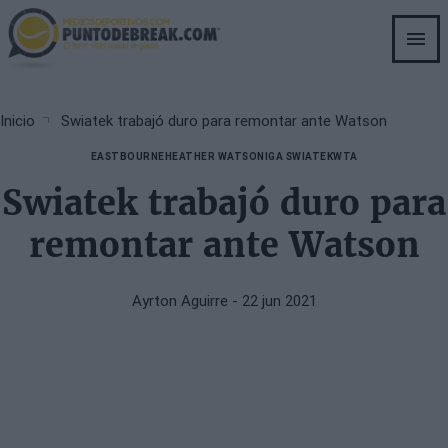
Skip
to
main
content
Breadcrumb
Inicio
Swiatek trabajó duro para remontar ante Watson
EASTBOURNE
HEATHER WATSON
IGA SWIATEK
WTA
Swiatek trabajó duro para
remontar ante Watson
Ayrton Aguirre
- 22 jun 2021