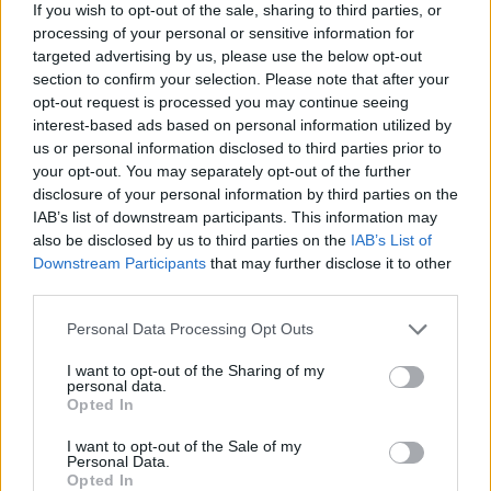
contra. En efecto, terminó ganando por 6-3, 6-7(4) y 7-5
If you wish to opt-out of the sale, sharing to third parties, or
processing of your personal or sensitive information for
en la primera ronda del
WTA 250 de Eastbourne
. A
targeted advertising by us, please use the below opt-out
pesar de la desventaja en el marcador, la polaca nunca
section to confirm your selection. Please note that after your
opt-out request is processed you may continue seeing
dejó de luchar y consiguió una valiosa victoria para
interest-based ads based on personal information utilized by
seguir cogiendo ritmo de cara a Wimbledon.
us or personal information disclosed to third parties prior to
your opt-out. You may separately opt-out of the further
disclosure of your personal information by third parties on the
IAB’s list of downstream participants. This information may
also be disclosed by us to third parties on the
IAB’s List of
Downstream Participants
that may further disclose it to other
third parties.
Personal Data Processing Opt Outs
I want to opt-out of the Sharing of my
personal data.
Opted In
I want to opt-out of the Sale of my
Personal Data.
Opted In