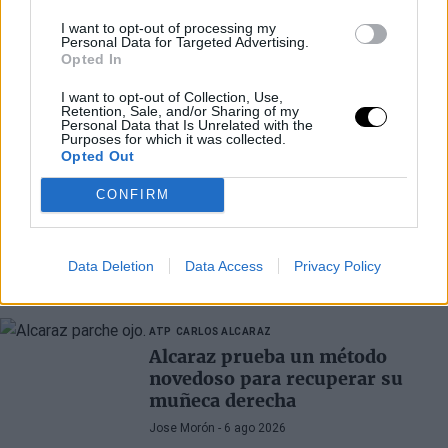
I want to opt-out of processing my
Personal Data for Targeted Advertising.
Opted In
I want to opt-out of Collection, Use,
Retention, Sale, and/or Sharing of my
Personal Data that Is Unrelated with the
Purposes for which it was collected.
Opted Out
CONFIRM
Data Deletion
Data Access
Privacy Policy
Últimos artículos
ATP
CARLOS ALCARAZ
Alcaraz prueba un método
novedoso para recuperar su
muñeca derecha
Jose Morón
- 6 ago 2026