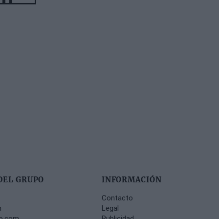
page
page
DEL GRUPO
INFORMACIÓN
Contacto
m
Legal
no.com
Publicidad