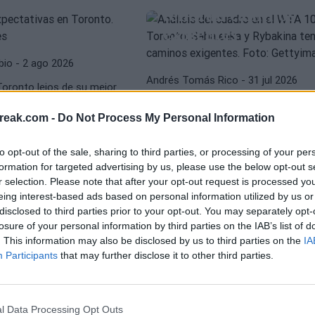
tendrán caminos
s"
exigentes
bio
- 2 ago 2026
IGA SWIATEK
CASPER RUUD
Andrés Tomás Rico
- 31 jul 2026
Toronto lejos de su mejor
a detecta el
El US Open detalla
emanas de descanso pueden
El primer torneo de importancia de l
oblema de
cómo se formará el
reak.com -
Do Not Process My Personal Information
ura mental que necesita.
pista dura norteamericana echa a ro
 "Está
cuadro del innovad
cho de la eclosión de
analizamos un cuadro muy competit
to opt-out of the sale, sharing to third parties, or processing of your per
o contra sí
dobles mixtos de
igualado.
formation for targeted advertising by us, please use the below opt-out s
2026
r selection. Please note that after your opt-out request is processed y
eing interest-based ads based on personal information utilized by us or
disclosed to third parties prior to your opt-out. You may separately opt-
bio
- 24 jul 2026
Diego Jiménez Rubio
- 22 jul 2026
losure of your personal information by third parties on the IAB’s list of
. This information may also be disclosed by us to third parties on the
IA
WTA
IGA SWIATEK
Participants
that may further disclose it to other third parties.
Swiatek, tras su
EEVA
eliminación en
A: Andreeva
Wimbledon: "Ya n
mero 1 y
l Data Processing Opt Outs