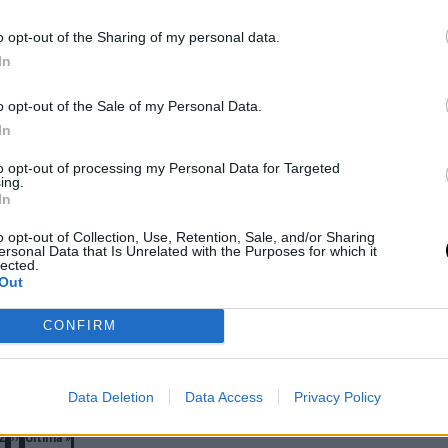
me importa tanto e
está fuera del
o opt-out of the Sharing of my personal data.
resultado, tengo qu
In
confiar en el proce
o opt-out of the Sale of my Personal Data.
co
- 12 jul 2026
In
IGA SWIATEK
MATTEO BERRETTINI
Andrés Tomás Rico
- 4 jul 2026
EALA
Orden de juego del
to opt-out of processing my Personal Data for Targeted
La polaca no podrá revalidar el t
ing.
ve a ser la
sábado 4 de julio e
Londres tras su derrota ante Eala: 
In
a de Swiatek y
Wimbledon 2026:
más valiente en los mo
o opt-out of Collection, Use, Retention, Sale, and/or Sharing
on se queda
Swiatek y el
importantes".
ersonal Data that Is Unrelated with the Purposes for which it
lected.
efensora del
Berrettini - Dimitr
Out
grandes atractivos
CONFIRM
co
- 4 jul 2026
Diego Jiménez Rubio
- 3 jul 2026
Data Deletion
Data Access
Privacy Policy
2
››
Última »
ágina
Página
Next
Last