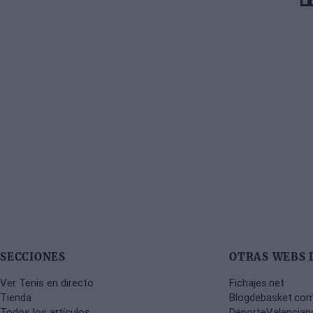
SECCIONES
OTRAS WEBS 
Ver Tenis en directo
Fichajes.net
Tienda
Blogdebasket.co
Todos los artículos
DeporteValencia