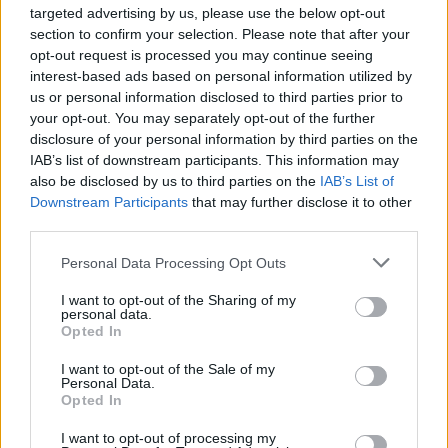
targeted advertising by us, please use the below opt-out
BERLÍN
JESSICA PEGULA
section to confirm your selection. Please note that after your
Ayrton Aguirre
- 18 jun 2021
opt-out request is processed you may continue seeing
WTA Berlín. Pegula no le dio
interest-based ads based on personal information utilized by
opciones a Pliskova
us or personal information disclosed to third parties prior to
your opt-out. You may separately opt-out of the further
disclosure of your personal information by third parties on the
Ayrton Aguirre
- 17 jun 2021
IAB’s list of downstream participants. This information may
also be disclosed by us to third parties on the
IAB’s List of
Downstream Participants
that may further disclose it to other
third parties.
Personal Data Processing Opt Outs
I want to opt-out of the Sharing of my
personal data.
Opted In
I want to opt-out of the Sale of my
Personal Data.
Opted In
I want to opt-out of processing my