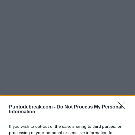
ALIZE CORNET
BERLÍN
Puntodebreak.com -
Do Not Process My Personal
Information
Muguruza no pudo aprovechar una
bola de partido y se despidió de
If you wish to opt-out of the sale, sharing to third parties, or
Berlín
processing of your personal or sensitive information for