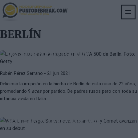
Skip
to
main
content
BERLÍN
BERLÍN
LIUDMILA SAMSONOVA
Liudmila Samsonova, la cañonera
rusa con acento italiano
Rubén Pérez Serrano
- 21 jun 2021
Deliciosa la irrupción en la hierba de Berlín de esta rusa de 22 años,
promediando 9
aces
por partido. De padres rusos pero con toda su
infancia vivida en Italia.
BELINDA BENCIC
BERLÍN
Samsonova sorprende a Azarenka y
se jugará el título ante Bencic
BERLÍN
JESSICA PEGULA