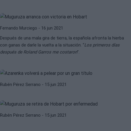
Muguruza: “He tenido que hacer un
reseteo mental”
Fernando Murciego
- 16 jun 2021
Después de una mala gira de tierra, la española afronta la hierba
con ganas de darle la vuelta a la situación. “
Los primeros días
ANGELIQUE KERBER
BERLÍN
después de Roland Garros me costaron
”.
WTA Berlín. Azarenka y Kerber
debutan con buen pie
BERLÍN
GARBIÑE MUGURUZA
Rubén Pérez Serrano
- 15 jun 2021
Muguruza arranca contundente en
Berlín
BELINDA BENCIC
BERLÍN
Rubén Pérez Serrano
- 15 jun 2021
WTA Berlín. Bencic y Keys debutan
con un triunfo