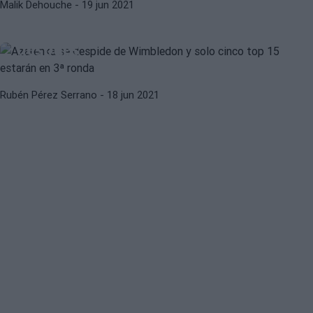
Malik Dehouche
- 19 jun 2021
WTA Berlín. Azarenka vuelve a
unas semis en hierba 9 años
después
Rubén Pérez Serrano
- 18 jun 2021