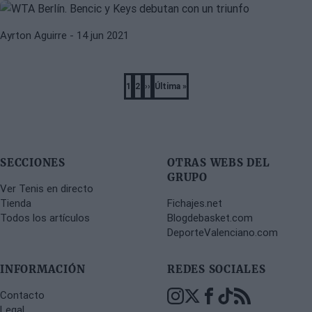
Ayrton Aguirre
- 14 jun 2021
Pagination
1
2
››
Última »
Página
Página
Next
Last
page
page
SECCIONES
OTRAS WEBS DEL
GRUPO
Ver Tenis en directo
Tienda
Fichajes.net
Todos los artículos
Blogdebasket.com
DeporteValenciano.com
INFORMACIÓN
REDES SOCIALES
Contacto
Legal