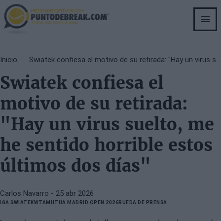
Skip
to
main
content
Breadcrumb
Inicio
Swiatek confiesa el motivo de su retirada: "Hay un virus suelto, me he sentido horrible estos últimos dos días"
Swiatek confiesa el
motivo de su retirada:
"Hay un virus suelto, me
he sentido horrible estos
últimos dos días"
Carlos Navarro
- 25 abr 2026
IGA SWIATEK
WTA
MUTUA MADRID OPEN 2026
RUEDA DE PRENSA