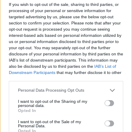
desvelado y más que claro:
If you wish to opt-out of the sale, sharing to third parties, or
processing of your personal or sensitive information for
un virus la ha dejado KO
targeted advertising by us, please use the below opt-out
section to confirm your selection. Please note that after your
"Los últimos dos días me he sentido de manera horrible.
opt-out request is processed you may continue seeing
Creo que tengo algún tipo de virus: sé que todos
interest-based ads based on personal information utilized by
us or personal information disclosed to third parties prior to
vosotros queréis respuestas, pero principalmente
your opt-out. You may separately opt-out of the further
disclosure of your personal information by third parties on the
tendría cuidado. Algunas horas he estado bien, pero
IAB’s list of downstream participants. This information may
otras me estaba sintiendo verdaderamente mal. He
also be disclosed by us to third parties on the
IAB’s List of
Downstream Participants
that may further disclose it to other
oído que hay algo en el vestuario, un virus rulando, que
third parties.
se encuentra en algún sitio ahí afuera. Sé que voy a
Personal Data Processing Opt Outs
estar bien en un par de días, pero hoy me he sentido con
cero energía, con cero estabilidad.
I want to opt-out of the Sharing of my
personal data.
Opted In
Me he sentido muy mal físicamente, ayer fue incluso
I want to opt-out of the Sale of my
peor. Pensé que quizás hoy las cosas estarían mejor, y
Personal Data.
Opted In