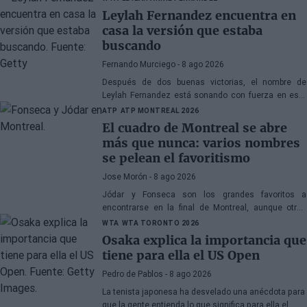
Leylah Fernandez encuentra en
casa la versión que estaba
buscando
Fernando Murciego
- 8 ago 2026
Después de dos buenas victorias, el nombre de
Leylah Fernandez está sonando con fuerza en este
WTA 1000 de Toronto 2026. Su próximo duelo ante
ATP
ATP MONTREAL 2026
Naomi Osaka será clave para destapar la verdad.
El cuadro de Montreal se abre
más que nunca: varios nombres
se pelean el favoritismo
Jose Morón
- 8 ago 2026
Jódar y Fonseca son los grandes favoritos a
encontrarse en la final de Montreal, aunque otros
pelearán por evitarlo.
WTA
WTA TORONTO 2026
Osaka explica la importancia que
tiene para ella el US Open
Pedro de Pablos
- 8 ago 2026
La tenista japonesa ha desvelado una anécdota para
que la gente entienda lo que significa para ella el