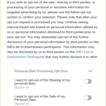
del ranking, quien peleó en un tercer set para caer 7-6,
If you wish to opt-out of the sale, sharing to third parties, or
processing of your personal or sensitive information for
4-6 y 6-3.
targeted advertising by us, please use the below opt-out
section to confirm your selection. Please note that after your
Han sido tres torneos disputados en la gira asiática
opt-out request is processed you may continue seeing
interest-based ads based on personal information utilized by
resumidos en tres victorias, pero de este último
us or personal information disclosed to third parties prior to
certamen confiesa que se lleva algo diferente. “Lo que
your opt-out. You may separately opt-out of the further
disclosure of your personal information by third parties on the
más me alegra es la preparación, aunque reconozco
IAB’s list of downstream participants. This information may
que después de Pekín no tuve mucho tiempo de
also be disclosed by us to third parties on the
IAB’s List of
Downstream Participants
that may further disclose it to other
prepararme para Shanghái, apenas tuve tres días para
third parties.
adaptarme. Antes de empezar a jugar tenía muchos
Personal Data Processing Opt Outs
interrogantes, pero la primera ronda me dio mucha
I want to opt-out of the Sharing of my
confianza, así derroté luego al Nº10 del mundo, estando
personal data.
Opted In
muy seguro. Sin embargo,
si me tengo que quedar co
mi partido más satisfactorio, elegiría este último,
I want to opt-out of the Sale of my
Personal Data.
pese a la derrota
. Hice algunos progresos, esto
Opted In