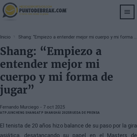
Skip
to
main
content
Breadcrumb
Inicio
Shang: “Empiezo a entender mejor mi cuerpo y mi forma de jugar”
Shang: “Empiezo a
entender mejor mi
cuerpo y mi forma de
jugar”
Fernando Murciego
- 7 oct 2025
ATP
JUNCHENG SHANG
ATP SHANGHÁI 2025
RUEDA DE PRENSA
El tenista de 20 años hizo balance de su paso por la gira
asiática, desatancando su papel en el Masters de