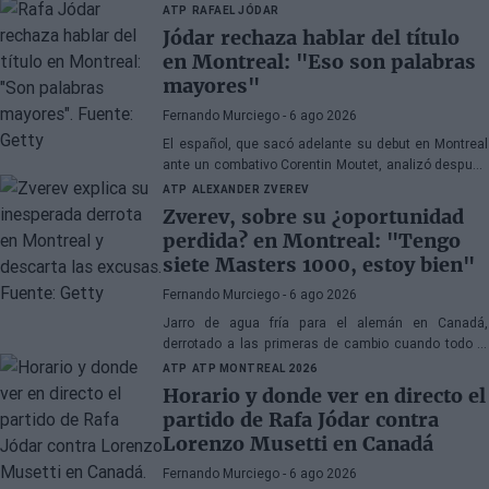
ATP
RAFAEL JÓDAR
Jódar rechaza hablar del título
en Montreal: "Eso son palabras
mayores"
Fernando Murciego
- 6 ago 2026
El español, que sacó adelante su debut en Montreal
ante un combativo Corentin Moutet, analizó después
la apertura del cuadro individual al mismo tiempo
ATP
ALEXANDER ZVEREV
que rechazó comentar sus posibilidades de salir
Zverev, sobre su ¿oportunidad
campeón.
perdida? en Montreal: "Tengo
siete Masters 1000, estoy bien"
Fernando Murciego
- 6 ago 2026
Jarro de agua fría para el alemán en Canadá,
derrotado a las primeras de cambio cuando todo el
mundo le miraba como el gran favorito al título. Tras
ATP
ATP MONTREAL 2026
su derrota con Griekspoor, tocó dar la cara en la sala
Horario y donde ver en directo el
de prensa.
partido de Rafa Jódar contra
Lorenzo Musetti en Canadá
Fernando Murciego
- 6 ago 2026