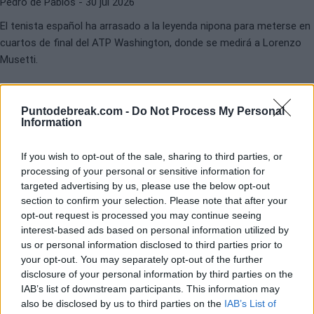
Pedro de Pablos
- 30 jul 2026
El tenista español ha arrasado a la leyenda nipona para meterse en
cuartos de final del ATP Washington, donde se medirá a Lorenzo
ATP
ATP WASHINGTON 2026
Musetti.
Horario y dónde ver en directo el
partido de Rafa Jódar en
Washington, contra Nishikori
Puntodebreak.com -
Do Not Process My Personal
Information
Pedro de Pablos
- 29 jul 2026
If you wish to opt-out of the sale, sharing to third parties, or
processing of your personal or sensitive information for
Analizamos todo lo que debes saber para ver en direccto el partido
targeted advertising by us, please use the below opt-out
de octavos de final de Rafael Jódar en el ATP 500 Washington
section to confirm your selection. Please note that after your
2026 ante una leyenda como Kei Nishikori.
opt-out request is processed you may continue seeing
interest-based ads based on personal information utilized by
us or personal information disclosed to third parties prior to
your opt-out. You may separately opt-out of the further
disclosure of your personal information by third parties on the
IAB’s list of downstream participants. This information may
also be disclosed by us to third parties on the
IAB’s List of