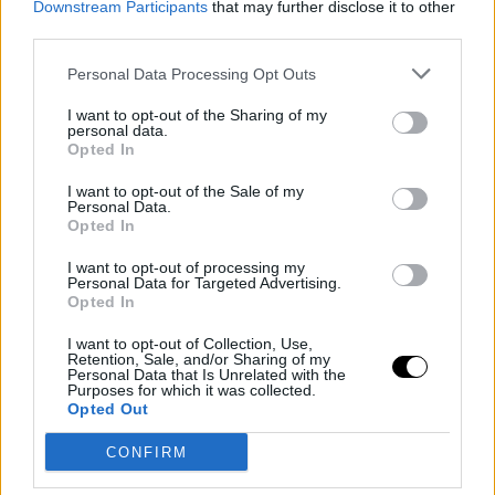
Downstream Participants
that may further disclose it to other
third parties.
Personal Data Processing Opt Outs
I want to opt-out of the Sharing of my
personal data.
Opted In
I want to opt-out of the Sale of my
Personal Data.
Opted In
KEI NISHIKORI
ATP
I want to opt-out of processing my
Nishikori valora su carrera antes de
Personal Data for Targeted Advertising.
Opted In
medirse a Jódar: "Estoy satisfecho
al 50%"
I want to opt-out of Collection, Use,
Retention, Sale, and/or Sharing of my
Personal Data that Is Unrelated with the
Purposes for which it was collected.
Opted Out
Diego Jiménez Rubio
- 29 jul 2026
CONFIRM
El japonés valora su carrera, habla de sus sensaciones en
Washington antes de medirse a Jódar y revela con qué tenistas le
KEI NISHIKORI
ATP