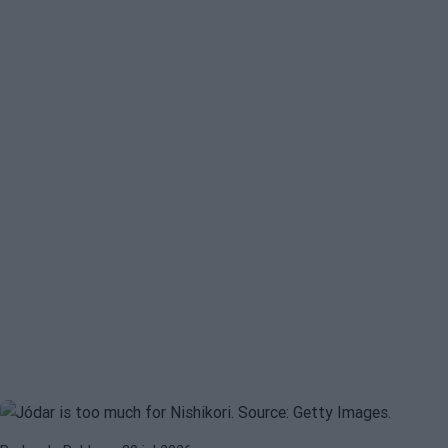
ATP
ATP WASHINGTON 2026
Jódar es demasiado para Nishikori