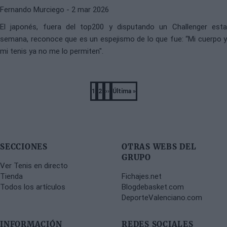
Fernando Murciego
- 2 mar 2026
El japonés, fuera del top200 y disputando un Challenger esta
semana, reconoce que es un espejismo de lo que fue: “Mi cuerpo y
mi tenis ya no me lo permiten".
Pagination
1
2
››
Última »
Página
Página
Next
Last
page
page
SECCIONES
OTRAS WEBS DEL
GRUPO
Ver Tenis en directo
Tienda
Fichajes.net
Todos los artículos
Blogdebasket.com
DeporteValenciano.com
INFORMACIÓN
REDES SOCIALES