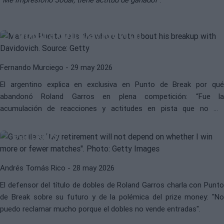
ENTREVISTA | Mariano Puerta
cuenta toda la verdad sobre su
ruptura con Davidovich
Fernando Murciego
- 29 may 2026
El argentino explica en exclusiva en Punto de Break por qué
ATP
MARCEL GRANOLLERS
abandonó Roland Garros en plena competición: “Fue la
Granollers: "Mi retirada no va a
acumulación de reacciones y actitudes en pista que no me
depender de si gano más o menos
gustaban, sumado a que empecé a sentirme mal de salud”.
partidos"
Andrés Tomás Rico
- 28 may 2026
El defensor del título de dobles de Roland Garros charla con Punto
de Break sobre su futuro y de la polémica del prize money: "No
puedo reclamar mucho porque el dobles no vende entradas".
ATP
DANI MÉRIDA