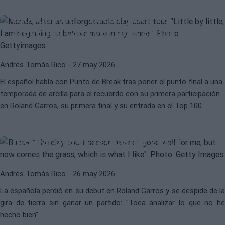
Mérida, tras una gira de tierra
inolvidable: "Poco a poco voy
creyendo cada vez más en mi tenis"
Andrés Tomás Rico
- 27 may 2026
El español habla con Punto de Break tras poner el punto final a una
temporada de arcilla para el recuerdo con su primera participación
WTA
CRISTINA BUCSA
en Roland Garros, su primera final y su entrada en el Top 100.
Bucsa: "La gira de tierra no me ha
salido bien, pero ahora viene la
hierba, que es la que me gusta"
Andrés Tomás Rico
- 26 may 2026
La española perdió en su debut en Roland Garros y se despide de la
gira de tierra sin ganar un partido: "Toca analizar lo que no he
hecho bien".
ATP
PABLO CARREÑO