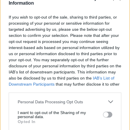
Information
Hablamos con el búlgaro desde Dublín, donde es la gran atracción
del primer Challenger en Irlanda en más de 20 años. ¿Qué recuerdos
If you wish to opt-out of the sale, sharing to third parties, or
tendrá en su vuelta a Wimbledon?
processing of your personal or sensitive information for
targeted advertising by us, please use the below opt-out
section to confirm your selection. Please note that after your
opt-out request is processed you may continue seeing
interest-based ads based on personal information utilized by
us or personal information disclosed to third parties prior to
your opt-out. You may separately opt-out of the further
disclosure of your personal information by third parties on the
IAB’s list of downstream participants. This information may
also be disclosed by us to third parties on the
IAB’s List of
Downstream Participants
that may further disclose it to other
third parties.
Personal Data Processing Opt Outs
I want to opt-out of the Sharing of my
personal data.
ATP
DAVID JORDÀ
Opted In