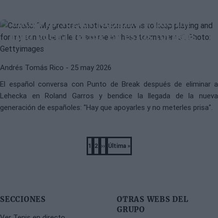
Carreño: "Mi mayor motivación
ahora es seguir jugando y que mi
hijo pueda verme en estos torneos"
Andrés Tomás Rico
- 25 may 2026
El español conversa con Punto de Break después de eliminar a
Lehecka en Roland Garros y bendice la llegada de la nueva
generación de españoles: "Hay que apoyarles y no meterles prisa".
Pagination
1
2
››
Última »
Página
Página
Next
Last
page
page
SECCIONES
OTRAS WEBS DEL
GRUPO
Ver Tenis en directo