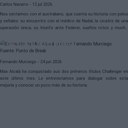
Carlos Navarro
- 12 jul 2026
Nos sentamos con el australiano, que cuenta su historia con pelos
y señales: su encuentro con el médico de Nadal, la cicatriz de una
ATP
MAX ALCALÁ GURRI
operación única, su triunfo ante Federer, sueños rotos y mucho
“El salto más grande que he dado
más.
ha sido a nivel mental”
Fernando Murciego
- 24 jun 2026
Max Alcalá ha conquistado sus dos primeros títulos Challenger en
este último mes. Le entrevistamos para dialogar sobre esta
mejoría y conocer un poco más de su historia.