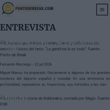
Skip
to
main
content
ATP
PREPARACIÓN FÍSICA
ENTREVISTA
El hombre que moldeó a Ferrero,
Ferrer y Safin revela los secretos
físicos del tenis: “La genética lo es
todo”
Fernando Murciego
- 22 jul 2026
THANASI KOKKINAKIS
ATP
Miguel Maeso ha preparado físicamente a algunos de los grandes
ENTREVISTA | Thanasi Kokkinakis:
nombres del deporte español y mundial. En una entrevista en
"Juego con el pectoral a la mitad,
profundidad, repasamos su trayectoria, sus métodos y las claves
tenía una bola de golf cerca del
físicas del tenis de élite.
hombro"