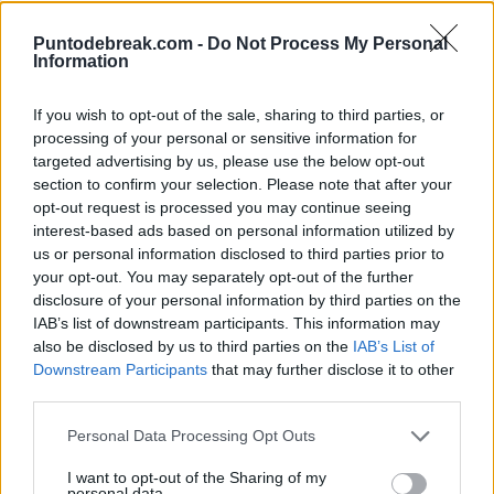
última final es el mejor ejemplo del gran trabajo que
Puntodebreak.com -
Do Not Process My Personal
hemos hecho”, reconoce tras tumbar en la final de
Information
Roland Garros a Danilina/Krunic por un marcador de 6-2
If you wish to opt-out of the sale, sharing to third parties, or
y 7-5. No está mal para ser una final.
processing of your personal or sensitive information for
targeted advertising by us, please use the below opt-out
“La química funciona, no hay mucho más secreto. Es
section to confirm your selection. Please note that after your
muy bueno saber que a tu lado tienes a alguien con
opt-out request is processed you may continue seeing
interest-based ads based on personal information utilized by
quien puedes decir cosas en voz alta. Puedes hablar
us or personal information disclosed to third parties prior to
incluso cuando no te sientes bien o no encuentras tu
your opt-out. You may separately opt-out of the further
disclosure of your personal information by third parties on the
juego en pista, llegar a una conclusión y seguir adelante,
IAB’s list of downstream participants. This information may
encontrar siempre soluciones. Es realmente agradable,
also be disclosed by us to third parties on the
IAB’s List of
Downstream Participants
that may further disclose it to other
ayuda mucho conectar fuera de la pista, así puedes
third parties.
estar más relajada”, valora la checa acerca de Taylor,
Personal Data Processing Opt Outs
con la que empezó a jugar los primeros torneos en
I want to opt-out of the Sharing of my
2024.
personal data.