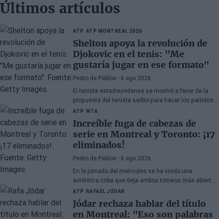
Últimos artículos
ATP
ATP MONTREAL 2026
Shelton apoya la revolución de
Djokovic en el tenis: "Me
gustaría jugar en ese formato"
Pedro de Pablos
- 6 ago 2026
El tenista estadounidense se mostró a favor de la
propuesta del tenista serbio para hacer los partidos
más cortos y entretenidos.
ATP
WTA
Increíble fuga de cabezas de
serie en Montreal y Toronto: ¡17
eliminados!
Pedro de Pablos
- 6 ago 2026
En la jornada del miércoles se ha vivido una
auténtica criba que deja ambos torneos más abiertos
que nunca.
ATP
RAFAEL JÓDAR
Jódar rechaza hablar del título
en Montreal: "Eso son palabras