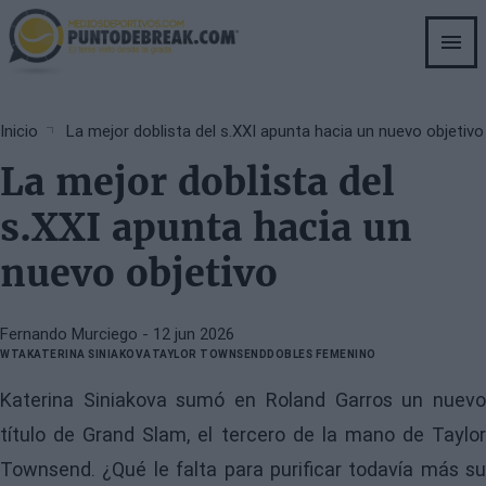
Skip
to
main
content
Breadcrumb
Inicio
La mejor doblista del s.XXI apunta hacia un nuevo objetivo
La mejor doblista del
s.XXI apunta hacia un
nuevo objetivo
Fernando Murciego
- 12 jun 2026
WTA
KATERINA SINIAKOVA
TAYLOR TOWNSEND
DOBLES FEMENINO
Katerina Siniakova sumó en Roland Garros un nuevo
título de Grand Slam, el tercero de la mano de Taylor
Townsend. ¿Qué le falta para purificar todavía más su