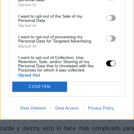
Opted In
Image
I want to opt-out of the Sale of my
Personal Data.
Opted In
I want to opt-out of processing my
Personal Data for Targeted Advertising.
En total son siete Grand Slams junto a
Barbora
Opted In
Krejcikova
, uno junto a
Cori Gauff
y tres ya de la man
I want to opt-out of Collection, Use,
Retention, Sale, and/or Sharing of my
de
Taylor Townsend
. Sin contar, como bien ante
Personal Data that Is Unrelated with the
Purposes for which it was collected.
citamos, el dobles mixto que levantó en Wimbledon
Opted Out
2025 junto a
Sam Verbeek
. Una cosechadora de éxito
CONFIRM
que siempre es capaz de dar con la tecla para que la
cosa funcione.
Data Deletion
Data Access
Privacy Policy
“Una parte muy fuerte de nuestra unión es que somos
zurda y diestra, esto lo hace más complicado para