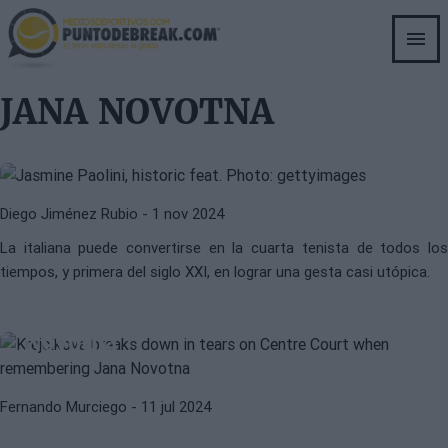
Skip
to
main
JASMINE PAOLINI
WTA
content
El reto histórico que afrontará
JANA NOVOTNA
Jasmine Paolini en las WTA Finals
2024
Diego Jiménez Rubio
- 1 nov 2024
La italiana puede convertirse en la cuarta tenista de todos los
WTA
WIMBLEDON 2024
tiempos, y primera del siglo XXI, en lograr una gesta casi utópica.
Krejcikova rompe a llorar en la
Centre Court al recordar a Jana
Novotna
BARBORA KREJCIKOVA
JANA NOVOTNA
Fernando Murciego
- 11 jul 2024
Krejcikova: "Jana cuida de mí desde
dondequiera que esté. Por eso he