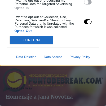
I want to opt-out of processing my
Personal Data for Targeted Advertising.
Opted In
JANA NOVOTNA
WIMBLEDON
I want to opt-out of Collection, Use,
Wimbledon rinde homenaje a Jana
Retention, Sale, and/or Sharing of my
Personal Data that Is Unrelated with the
Novotna, tras su muerte
Purposes for which it was collected.
Opted Out
CONFIRM
Jose Morón
- 20 nov 2017
Data Deletion
Data Access
Privacy Policy
JANA NOVOTNA
WTA
Homenaje a Jana Novotna