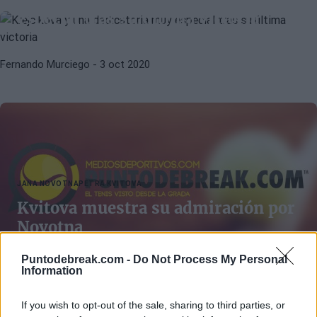
especial tras su última victoria
Fernando Murciego
- 3 oct 2020
JANA NOVOTNA
PETRA KVITOVA
Kvitova muestra su admiración por
Novotna
Puntodebreak.com -
Do Not Process My Personal
Information
Diego Jiménez Rubio
- 28 nov 2017
If you wish to opt-out of the sale, sharing to third parties, or