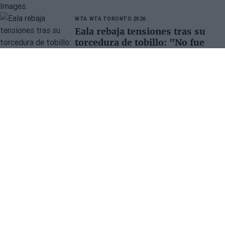
WTA
WTA TORONTO 2026
Eala rebaja tensiones tras su
torcedura de tobillo: "No fue
nada grave"
Pedro de Pablos
- 8 ago 2026
La tenista filipina dio el susto durante su durísimo
partido ante McNally, pero tras la victoria desveló que
es menos serio de lo que parecía.
SECCIONES
OTRAS WEBS DEL
GRUPO
Ver Tenis en directo
Tienda
Fichajes.net
Todos los artículos
Blogdebasket.com
DeporteValenciano.com
INFORMACIÓN
REDES SOCIALES
Contacto