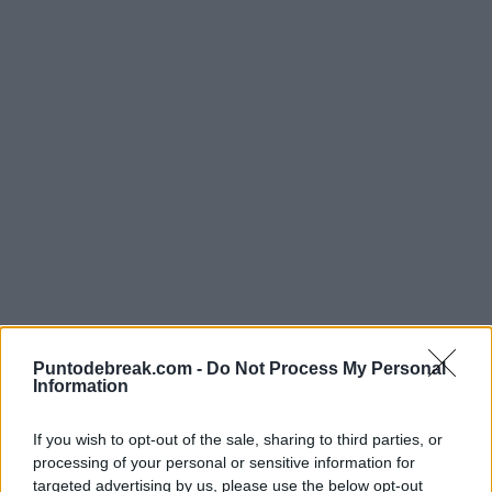
Puntodebreak.com -
Do Not Process My Personal
Medvedev: "Ambos torneos ganados han sido muy
Information
buenos. Nosotros cuatro ya estábamos en la ATP Cup.
If you wish to opt-out of the sale, sharing to third parties, or
La ATP Cup fue la primera competición que ganamos
processing of your personal or sensitive information for
como equipo. La Copa Davis es más histórica ahora
targeted advertising by us, please use the below opt-out