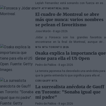
Leylah Fernandez está sonando con fuerza en este
WTA 1000 de Toronto 2026. Su próximo duelo ante
ATP
ATP MONTREAL 2026
Naomi Osaka será clave para destapar la verdad.
El cuadro de Montreal se abre
más que nunca: varios nombres
se pelean el favoritismo
Jose Morón
- 8 ago 2026
Jódar y Fonseca son los grandes favoritos a
encontrarse en la final de Montreal, aunque otros
pelearán por evitarlo.
WTA
WTA TORONTO 2026
Osaka explica la importancia que
tiene para ella el US Open
Pedro de Pablos
- 8 ago 2026
La tenista japonesa ha desvelado una anécdota para
que la gente entienda lo que significa para ella el
último Grand Slam del año.
CORI GAUFF
WTA
La surrealista anécdota de Gauff
en Toronto: "Sonaba igual que
mi padre"
Pedro de Pablos
- 8 ago 2026