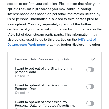
section to confirm your selection. Please note that after your
mismo. No sé que es lo que pasará más adelante, pero
opt-out request is processed you may continue seeing
interest-based ads based on personal information utilized by
para mí ambos trofeos son igual de buenos. Estoy muy
us or personal information disclosed to third parties prior to
contento de que Rusia haya podido ganarlos este año."
your opt-out. You may separately opt-out of the further
disclosure of your personal information by third parties on the
Rublev: "Las competiciones por equipos son siempre
IAB’s list of downstream participants. This information may
also be disclosed by us to third parties on the
IAB’s List of
especiales. Aquí en la Copa Davis o en los Juegos
Downstream Participants
that may further disclose it to other
Olímpicos pasamos mucho más tiempo juntos, algo que
third parties.
no suele ocurrir normalmente. Aquí tenemos que
Personal Data Processing Opt Outs
desayunar juntos, comer juntos, pasar tiempo juntos.
I want to opt-out of the Sharing of my
personal data.
Hay cosas especiales que normalmente no nos damos
Opted In
cuenta que no hacemos. En estos torneos, te dan la
I want to opt-out of the Sale of my
oportunidad de poder hacerlo. Son enormes
Personal Data.
Opted In
sensaciones, te brindan muchísimos grandes
I want to opt-out of processing my
recuerdos. Esto es realmente lo más importante."
Personal Data for Targeted Advertising.