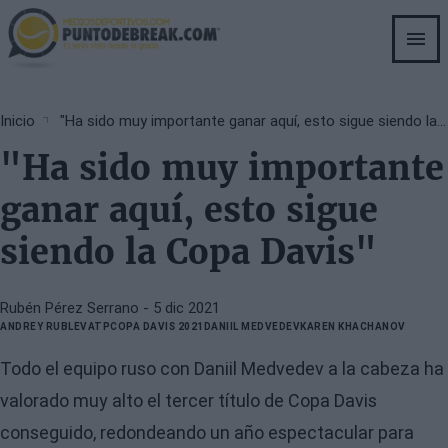
Skip
to
main
content
Breadcrumb
Inicio
"Ha sido muy importante ganar aquí, esto sigue siendo la Copa Davis"
"Ha sido muy importante
ganar aquí, esto sigue
siendo la Copa Davis"
Rubén Pérez Serrano
- 5 dic 2021
ANDREY RUBLEV
ATP
COPA DAVIS 2021
DANIIL MEDVEDEV
KAREN KHACHANOV
Todo el equipo ruso con Daniil Medvedev a la cabeza ha
valorado muy alto el tercer título de Copa Davis
conseguido, redondeando un año espectacular para