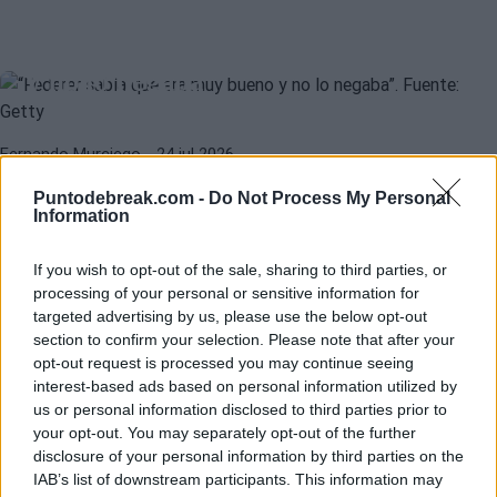
ATP
ROGER FEDERER
“Federer sabía que era muy bueno
y no lo negaba”
Fernando Murciego
- 24 jul 2026
Mary Carillo y Andy Roddick recordaron la figura de Roger Federer
Puntodebreak.com -
Do Not Process My Personal
Information
en el podcast del ex Nº1 mundial, donde destacaron su talento, su
ROGER FEDERER
RAFAEL NADAL
personalidad y una respuesta que define su esencia.
Federer disfruta visitando el nuevo
If you wish to opt-out of the sale, sharing to third parties, or
museo de Nadal
processing of your personal or sensitive information for
targeted advertising by us, please use the below opt-out
section to confirm your selection. Please note that after your
opt-out request is processed you may continue seeing
Diego Jiménez Rubio
- 23 jul 2026
interest-based ads based on personal information utilized by
us or personal information disclosed to third parties prior to
your opt-out. You may separately opt-out of the further
disclosure of your personal information by third parties on the
IAB’s list of downstream participants. This information may