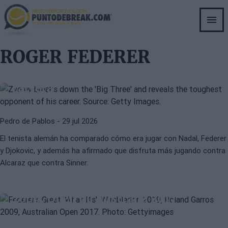
Skip
to
main
content
ATP
ALEXANDER ZVEREV
ROGER FEDERER
Zverev desglosa al 'Big Three' y
desvela el rival más difícil de su
carrera
Pedro de Pablos
- 29 jul 2026
El tenista alemán ha comparado cómo era jugar con Nadal, Federer
y Djokovic, y además ha afirmado que disfruta más jugando contra
ATP
ROGER FEDERER
Alcaraz que contra Sinner.
Los grandes ‘What If’ de Federer:
Wimbledon 2019, Roland Garros
2009, Open de Australia 2017