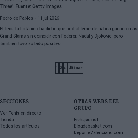
Pedro de Pablos
- 11 jul 2026
El tenista británico ha dicho que probablemente habría ganado más
Grand Slams sin coincidir con Federer, Nadal y Djokovic, pero
también tuvo su lado positivo.
Pagination
1
2
››
Última »
Página
Página
Next
Last
page
page
SECCIONES
OTRAS WEBS DEL
GRUPO
Ver Tenis en directo
Tienda
Fichajes.net
Todos los artículos
Blogdebasket.com
DeporteValenciano.com