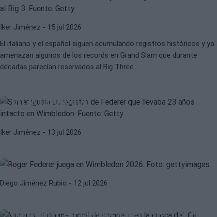
Iker Jiménez
- 15 jul 2026
El italiano y el español siguen acumulando registros históricos y ya
amenazan algunos de los records en Grand Slam que durante
JANNIK SINNER
ATP
décadas parecían reservados al Big Three.
Sinner iguala un registro de
Federer que llevaba 23 años intacto
en Wimbledon
ROGER FEDERER
ATP
Iker Jiménez
- 13 jul 2026
Federer volvió a jugar en las pistas
de Wimbledon con un claro objetivo
Diego Jiménez Rubio
- 12 jul 2026
ATP
ANDY MURRAY
Murray y el dilema moral de
competir en la época del 'Big Three'