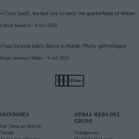
unos cuartos de final de ensueño
IGA SWIATEK
WTA
Carlos Navarro
- 9 oct 2025
Swiatek despliega su mejor versión
para vencer a Bencic
Diego Jiménez Rubio
- 9 oct 2025
Pagination
1
2
››
Última »
Página
Página
Next
Last
page
page
SECCIONES
OTRAS WEBS DEL
GRUPO
Ver Tenis en directo
Tienda
Fichajes.net