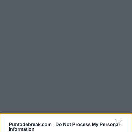
WTA
WTA WUHAN 2025
Puntodebreak.com -
Do Not Process My Personal
Information
Pegula tira de épica para cargarse a