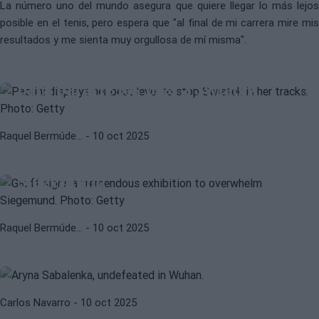
La número uno del mundo asegura que quiere llegar lo más lejos
posible en el tenis, pero espera que "al final de mi carrera mire mis
resultados y me sienta muy orgullosa de mí misma".
WTA
WTA WUHAN 2025
Paolini despliega su mejor nivel
para pararle los pies a Swiatek
WTA
WTA WUHAN 2025
Raquel Bermúde…
- 10 oct 2025
Gauff firma una tremenda
exhibición para arrollar a
ARYNA SABALENKA
JESSICA PEGULA
Siegemund
Sabalenka no pierde en Wuhan:
mantiene su invicto tras aniquilar a
Raquel Bermúde…
- 10 oct 2025
Rybakina y se cita con Pegula en
semifinales
WTA WUHAN 2025
WTA
Carlos Navarro
- 10 oct 2025
WTA Wuhan 2025: Gauff completa