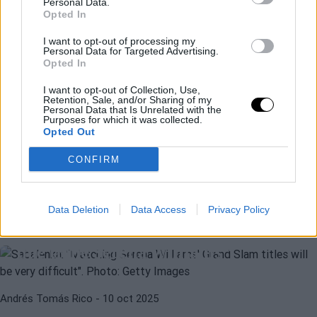
Personal Data.
Opted In
I want to opt-out of processing my
Personal Data for Targeted Advertising.
Opted In
I want to opt-out of Collection, Use,
Retention, Sale, and/or Sharing of my
Personal Data that Is Unrelated with the
WTA
JASMINE PAOLINI
Purposes for which it was collected.
Opted Out
Paolini da las claves de su paliza
contra Swiatek
CONFIRM
WTA
ARYNA SABALENKA
Fernando Murciego
- 10 oct 2025
Data Deletion
Data Access
Privacy Policy
Sabalenka: "Va a ser muy difícil
igualar los títulos de Grand Slams
que tiene Serena Williams"
Andrés Tomás Rico
- 10 oct 2025