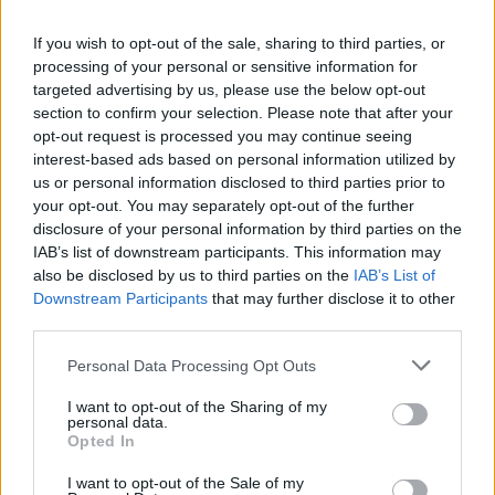
Sabalenka
If you wish to opt-out of the sale, sharing to third parties, or
processing of your personal or sensitive information for
targeted advertising by us, please use the below opt-out
Raquel Bermúde…
- 11 oct 2025
WTA
WTA WUHAN 2025
section to confirm your selection. Please note that after your
Gauff cumple como favorita ante
opt-out request is processed you may continue seeing
interest-based ads based on personal information utilized by
Paolini con una sólida victoria
us or personal information disclosed to third parties prior to
your opt-out. You may separately opt-out of the further
disclosure of your personal information by third parties on the
Raquel Bermúde…
- 11 oct 2025
IAB’s list of downstream participants. This information may
also be disclosed by us to third parties on the
IAB’s List of
Downstream Participants
that may further disclose it to other
third parties.
Personal Data Processing Opt Outs
I want to opt-out of the Sharing of my
personal data.
Opted In
I want to opt-out of the Sale of my