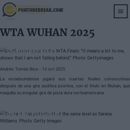
Skip
to
main
WTA
CORI GAUFF
content
Gauff, sobre su pase a las WTA
WTA WUHAN 2025
Finals: "Significa mucho para mí,
demuestra que no me estoy
quedando atrás"
Andrés Tomás Rico
- 13 oct 2025
La estadounidense jugará sus cuartas finales consecutivas
después de una gira asiática positiva, con el título en Wuhan, que
maquilla su irregular gira de pista dura norteamericana.
WTA
CORI GAUFF
El dato que pone a Gauff al nivel de
Serena Williams