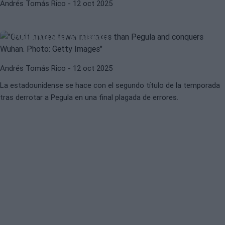
Andrés Tomás Rico
- 12 oct 2025
WTA
CORI GAUFF
Gauff falla menos que Pegula y
conquista Wuhan
Andrés Tomás Rico
- 12 oct 2025
La estadounidense se hace con el segundo título de la temporada
tras derrotar a Pegula en una final plagada de errores.