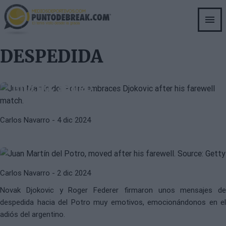
Skip
to
main
content
JUAN MARTÍN DEL POTRO
NOVAK DJOKOVIC
DESPEDIDA
Del Potro dedica un mensaje muy
especial a Djokovic: "Te quiero
mucho, amigo"
JUAN MARTÍN DEL POTRO
NOVAK DJOKOVIC
Carlos Navarro
- 4 dic 2024
"La mayor victoria de del Potro es
ser una persona maravillosa"
Carlos Navarro
- 2 dic 2024
Novak Djokovic y Roger Federer firmaron unos mensajes de
despedida hacia del Potro muy emotivos, emocionándonos en el
adiós del argentino.
JUAN MARTÍN DEL POTRO
NOVAK DJOKOVIC