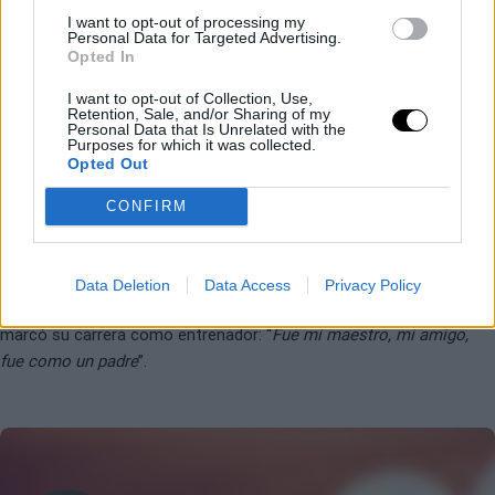
I want to opt-out of processing my
Personal Data for Targeted Advertising.
Opted In
I want to opt-out of Collection, Use,
Retention, Sale, and/or Sharing of my
Personal Data that Is Unrelated with the
Purposes for which it was collected.
ACADEMIA DE TENIS DE NICK BOLLETTIERI
ATP
Opted Out
Adiós a Nick Bollettieri
CONFIRM
Fernando Murciego
- 5 dic 2022
Data Deletion
Data Access
Privacy Policy
Gabe Jaramillo se despide en Punto de Break de la persona que
marcó su carrera como entrenador: “
Fue mi maestro, mi amigo,
fue como un padre
”.