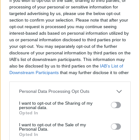
If you wish to opt-out of the sale, sharing to third parties, or
Potro
processing of your personal or sensitive information for
targeted advertising by us, please use the below opt-out
ALEX CORRETJA
RAFAEL NADAL
section to confirm your selection. Please note that after your
Corretja también se moja sobre la
opt-out request is processed you may continue seeing
Carlos Navarro
- 2 dic 2024
despedida de Nadal: "No fue un
interest-based ads based on personal information utilized by
momento épico"
us or personal information disclosed to third parties prior to
your opt-out. You may separately opt-out of the further
disclosure of your personal information by third parties on the
IAB’s list of downstream participants. This information may
Carlos Navarro
- 27 nov 2024
also be disclosed by us to third parties on the
IAB’s List of
Downstream Participants
that may further disclose it to other
third parties.
Personal Data Processing Opt Outs
I want to opt-out of the Sharing of my
personal data.
Opted In
I want to opt-out of the Sale of my
Personal Data.
Opted In