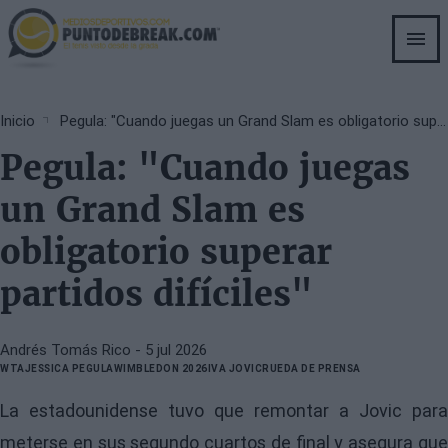
Skip
to
main
content
Breadcrumb
Inicio
Pegula: "Cuando juegas un Grand Slam es obligatorio superar partidos difíciles"
Pegula: "Cuando juegas
un Grand Slam es
obligatorio superar
partidos difíciles"
Andrés Tomás Rico
- 5 jul 2026
WTA
JESSICA PEGULA
WIMBLEDON 2026
IVA JOVIC
RUEDA DE PRENSA
La estadounidense tuvo que remontar a Jovic para
meterse en sus segundo cuartos de final y asegura que