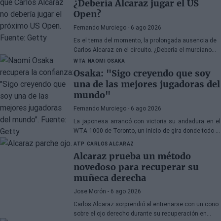
¿Debería Alcaraz jugar el US
Open?
Fernando Murciego
- 6 ago 2026
Es el tema del momento, la prolongada ausencia de
Carlos Alcaraz en el circuito. ¿Debería el murciano
jugar el próximo US Open? Un ex top25 tiene muy
WTA
NAOMI OSAKA
clara su opinión, aunque no os gustará.
Osaka: "Sigo creyendo que soy
una de las mejores jugadoras del
mundo"
Fernando Murciego
- 6 ago 2026
La japonesa arrancó con victoria su andadura en el
WTA 1000 de Toronto, un inicio de gira donde todo el
mundo espera volver a ver la mejor versión de la
ATP
CARLOS ALCARAZ
japonesa.
Alcaraz prueba un método
novedoso para recuperar su
muñeca derecha
Jose Morón
- 6 ago 2026
Carlos Alcaraz sorprendió al entrenarse con un cono
sobre el ojo derecho durante su recuperación en