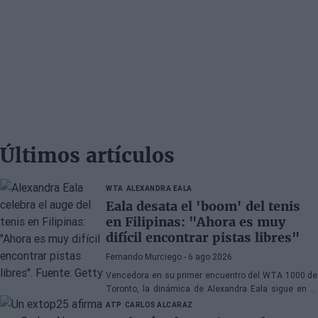
Últimos artículos
WTA
ALEXANDRA EALA
Eala desata el 'boom' del tenis
en Filipinas: "Ahora es muy
difícil encontrar pistas libres"
Fernando Murciego
- 6 ago 2026
Vencedora en su primer encuentro del WTA 1000 de
Toronto, la dinámica de Alexandra Eala sigue en la
cresta de la ola, incluso a muchos de kilómetros de
ATP
CARLOS ALCARAZ
Canadá.