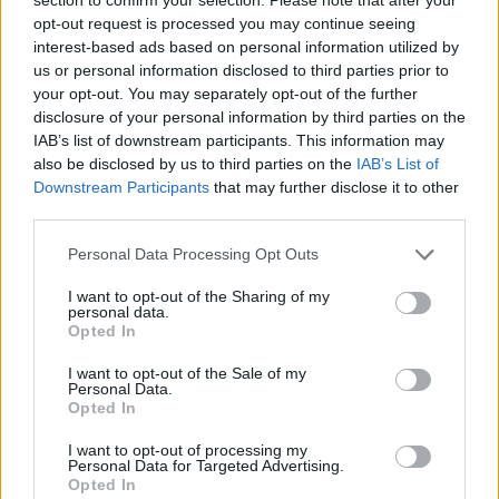
problemas y competir, que puedo darle la vuelta a los
opt-out request is processed you may continue seeing
interest-based ads based on personal information utilized by
partidos. A veces simplemente me toma un segundo
us or personal information disclosed to third parties prior to
arrancar. No es algo que siempre quiera hacer, pero creo
your opt-out. You may separately opt-out of the further
disclosure of your personal information by third parties on the
que es agradable tener esa reputación de que, aunque
IAB’s list of downstream participants. This information may
also be disclosed by us to third parties on the
IAB’s List of
alguien me esté ganando, definitivamente no está
Downstream Participants
that may further disclose it to other
terminado. Me gusta que eso esté asociado, tal vez, a
third parties.
mi mentalidad".
Personal Data Processing Opt Outs
Pegula confesó la
I want to opt-out of the Sharing of my
personal data.
Opted In
clave de su
I want to opt-out of the Sale of my
Personal Data.
remontada ante Jovic
Opted In
"Tuve que ponerme a sacar bien. Es una gran restadora.
I want to opt-out of processing my
Personal Data for Targeted Advertising.
Opted In
Necesitaba no solo tener un buen día de saque, sino que