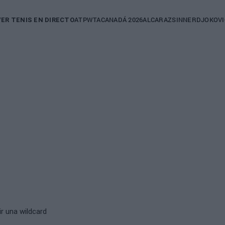
in
ATP
WTA
CANADÁ 2026
ALCARAZ
SINNER
DJOKOVI
VER TENIS EN DIRECTO
igation
ir una wildcard