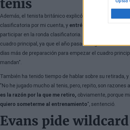
tenis
Opted 
Además, el tenista británico explicó cómo vivió los días p
clasificatoria por mi cuenta, y
entré a último minuto.
Me
participar en la ronda clasificatoria.
Me desconcertó u
cuadro principal, ya que el año pasado llegué a octavos
días más de preparación para empezar el cuadro princip
mandan".
También ha tenido tiempo de hablar sobre su retirada, y 
"No he jugado mucho al tenis, pero, repito, son razones 
es la razón por la que me retiro,
obviamente, porque mi
quiero someterme al entrenamiento
", sentenció.
Evans pide wildcar