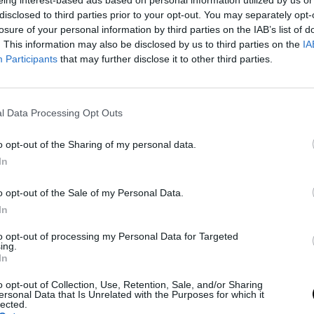
disclosed to third parties prior to your opt-out. You may separately opt-
losure of your personal information by third parties on the IAB’s list of
. This information may also be disclosed by us to third parties on the
IA
Participants
that may further disclose it to other third parties.
l Data Processing Opt Outs
n especial, pero eso no ocurrió en esta ocasión y
o opt-out of the Sharing of my personal data.
aciones especiales
son algo bueno para los
In
e suficientes años como para tal vez conseguir una
o opt-out of the Sale of my Personal Data.
por algunos jugadores más jóvenes
y esa es su
In
to opt-out of processing my Personal Data for Targeted
ing.
In
é se retira del
o opt-out of Collection, Use, Retention, Sale, and/or Sharing
ersonal Data that Is Unrelated with the Purposes for which it
lected.