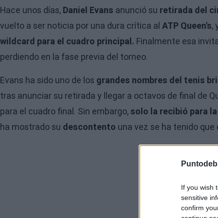
Hace unos días,
Daniel Evans
anunció su
retirada del c
vuelto a ser noticia por una dura crítica al
ATP Queen's
,
wildcard para el cuadro principal.
Finalmente esa invitac
perdiendo en la fase previa del torneo.
Evans ha sido uno de los
grandes nombres del tenis br
tras anunciar su retirada y llegar a octavos de final de 
para el cuadro final. Sin embargo,
solo la recibió para l
ha mostrado su
descontento
una vez se ha tenido que 
Puntodeb
If you wish 
sensitive in
confirm you
continue se