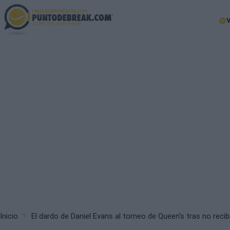
Skip
to
Ma
main
nav
content
Breadcrumb
Inicio
El dardo de Daniel Evans al torneo de Queen's tras no recib