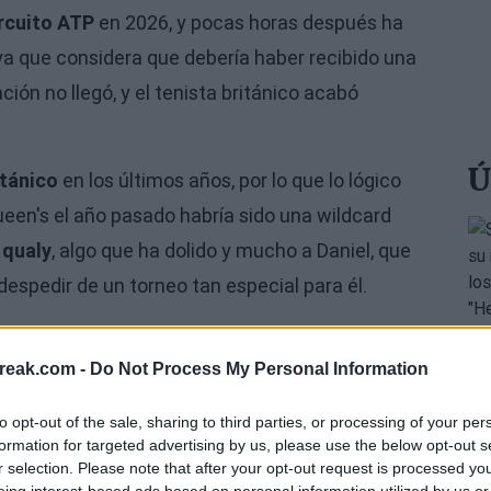
ircuito ATP
en 2026, y pocas horas después ha
 ya que considera que debería haber recibido una
ión no llegó, y el tenista británico acabó
Ú
itánico
en los últimos años, por lo que lo lógico
Queen's el año pasado habría sido una wildcard
a qualy
, algo que ha dolido y mucho a Daniel, que
despedir de un torneo tan especial para él.
reak.com -
Do Not Process My Personal Information
to opt-out of the sale, sharing to third parties, or processing of your per
formation for targeted advertising by us, please use the below opt-out s
r selection. Please note that after your opt-out request is processed y
eing interest-based ads based on personal information utilized by us or