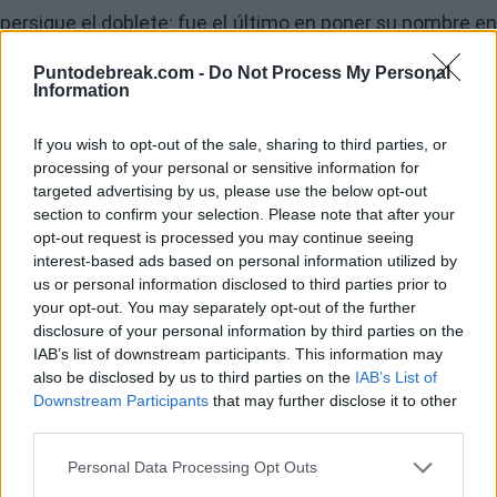
persigue el doblete: fue el último en poner su nombre en
semifinales tras superar al alemán Tom Gentzsch por 6-
Puntodebreak.com -
Do Not Process My Personal
Information
1 y 6-4, acompañando a una Armada que ha respondido
en la jornada de viernes. En semis, de hecho, se verá las
If you wish to opt-out of the sale, sharing to third parties, or
caras con
Alejandro Moro
, que fue un auténtico muro
processing of your personal or sensitive information for
targeted advertising by us, please use the below opt-out
para superar a Stefano Travaglia (6-4, 6-2). También fue
section to confirm your selection. Please note that after your
un muro un
Pablo Llamas
que obtiene en tierras
opt-out request is processed you may continue seeing
interest-based ads based on personal information utilized by
tinerfeñas su mejor resultado del año, remontando con
us or personal information disclosed to third parties prior to
arrojo a Luka Mikrut (3-6, 7-5, 6-2); a punto estuvimos de
your opt-out. You may separately opt-out of the further
disclosure of your personal information by third parties on the
un póker espectacular, pero el sudafricano
Lloyd Harri
IAB’s list of downstream participants. This information may
lo impidió al superar en un igualadísimo duelo a
Pol
also be disclosed by us to third parties on the
IAB’s List of
Downstream Participants
that may further disclose it to other
Martín Tiffón
(6-7(8), 6-4, 6-4). Jornada espectacular l
third parties.
que tendremos mañana.
Personal Data Processing Opt Outs