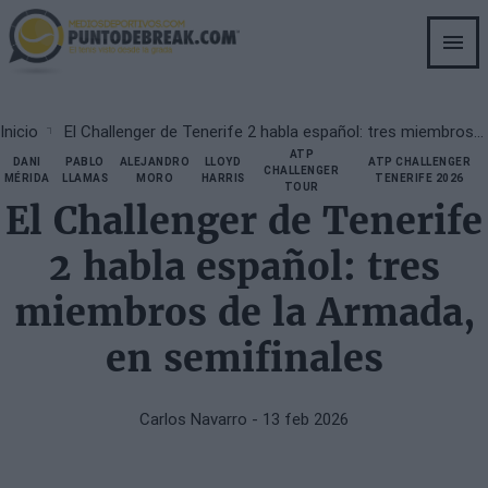
Skip
to
main
content
Breadcrumb
Inicio
El Challenger de Tenerife 2 habla español: tres miembros de la Armada, en semifinales
ATP
DANI
PABLO
ALEJANDRO
LLOYD
ATP CHALLENGER
CHALLENGER
MÉRIDA
LLAMAS
MORO
HARRIS
TENERIFE 2026
TOUR
El Challenger de Tenerife
2 habla español: tres
miembros de la Armada,
en semifinales
Carlos Navarro
- 13 feb 2026