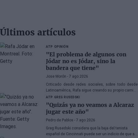
Últimos artículos
ATP
OPINIÓN
"El problema de algunos con
Jódar no es Jódar, sino la
bandera que tiene"
Jose Morón
- 7 ago 2026
Criticado desde redes sociales, sobre todo desde
Latinoamérica, Rafa sigue creando su propio camino
asombrando a propios y extraños.
ATP
GREG RUSEDSKI
"Quizás ya no veamos a Alcaraz
jugar este año"
Pedro de Pablos
- 7 ago 2026
Greg Rusedski considera que la baja del tenista
español de Cincinnati puede ser un indicio de que su