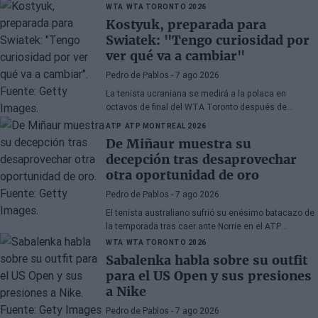
lesión de muñeca le sigue dando problemas.
WTA
WTA TORONTO 2026
Kostyuk, preparada para
Swiatek: "Tengo curiosidad por
ver qué va a cambiar"
Pedro de Pablos
- 7 ago 2026
La tenista ucraniana se medirá a la polaca en
octavos de final del WTA Toronto después de
vencerla en su terreno hace unas semanas en
ATP
ATP MONTREAL 2026
Roland Garros.
De Miñaur muestra su
decepción tras desaprovechar
otra oportunidad de oro
Pedro de Pablos
- 7 ago 2026
El tenista australiano sufrió su enésimo batacazo de
la temporada tras caer ante Norrie en el ATP
Montreal cuando tenía el partido ganado.
WTA
WTA TORONTO 2026
Sabalenka habla sobre su outfit
para el US Open y sus presiones
a Nike
Pedro de Pablos
- 7 ago 2026