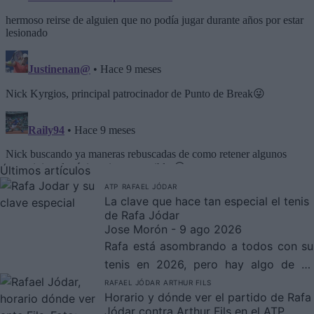
Últimos artículos
ATP
RAFAEL JÓDAR
La clave que hace tan especial el tenis
de Rafa Jódar
Jose Morón
- 9 ago 2026
Rafa está asombrando a todos con su
tenis en 2026, pero hay algo de su
juego que está llamando mucho la
RAFAEL JÓDAR
ARTHUR FILS
Horario y dónde ver el partido de Rafa
atención.
Jódar contra Arthur Fils en el ATP