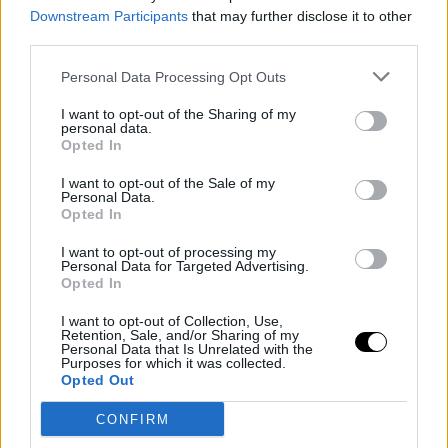
Asocciated Press.
Downstream Participants
that may further disclose it to other
Nick Kyrgios podría volver al circuito ATP en 2026
third parties.
tras el 'milagro' de su rodilla
Personal Data Processing Opt Outs
"Honestamente, creo que has sido la primera
I want to opt-out of the Sharing of my
personal data.
persona de la prensa a la que se lo he contado, pero
Opted In
el último mes para mí ha sido, no sé qué ha pasado
I want to opt-out of the Sale of my
con mi rodilla, algo ha cambiado en el último mes, no
Personal Data.
Opted In
sé qué es. Anoche estuve con mi masajista y mi
I want to opt-out of processing my
fisioterapeuta y algo ha cambiado en mi rodilla. Ya
Personal Data for Targeted Advertising.
Opted In
no está hinchada. Ya no me duele después de la
I want to opt-out of Collection, Use,
sesión", confiesa Kyrgios.
Retention, Sale, and/or Sharing of my
Personal Data that Is Unrelated with the
Image
Purposes for which it was collected.
Opted Out
El australiano había dejado muchas entrevistas
CONFIRM