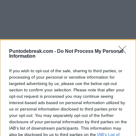
Puntodebreak.com -
Do Not Process My Personal
Information
If you wish to opt-out of the sale, sharing to third parties, or
processing of your personal or sensitive information for
Pero más allá de estos partidos y de sus siempre
targeted advertising by us, please use the below opt-out
polémicas palabras que parecían mandar cada vez
section to confirm your selection. Please note that after your
opt-out request is processed you may continue seeing
más al australiano al ostracismo y a una futurible
interest-based ads based on personal information utilized by
retirada, ha aparecido un rayo de luz y de
us or personal information disclosed to third parties prior to
your opt-out. You may separately opt-out of the further
esperanza. Incluso se podría hablar de milagro,
disclosure of your personal information by third parties on the
después de las declaraciones del tenista a
Australian
IAB’s list of downstream participants. This information may
also be disclosed by us to third parties on the
IAB’s List of