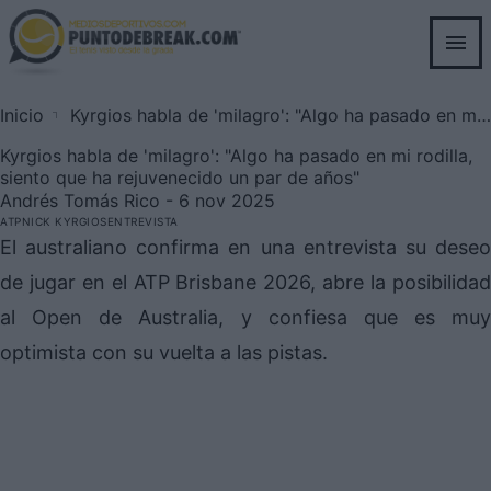
Skip
to
main
content
Inicio
Kyrgios habla de 'milagro': "Algo ha pasado en mi rodilla, siento que ha rejuvenecido un par de años"
Breadcrumb
Kyrgios habla de 'milagro': "Algo ha pasado en mi rodilla,
siento que ha rejuvenecido un par de años"
Andrés Tomás Rico
- 6 nov 2025
ATP
NICK KYRGIOS
ENTREVISTA
El australiano confirma en una entrevista su deseo
de jugar en el ATP Brisbane 2026, abre la posibilidad
al Open de Australia, y confiesa que es muy
optimista con su vuelta a las pistas.