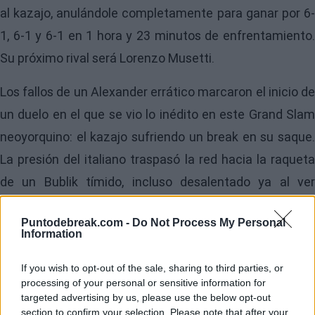
al kazajo, anulándole completamente para ganar por 6-
1, 6-1 y 6-1 en 1 hora y 23 minutos de enfrentamiento.
Su próximo rival será Lorenzo Musetti.
Los fallos de un Alexander errático marcaron el inicio de
un duelo en el que se vio lo inédito en este Grand Slam
neoyorquino: el kazajo sufriendo un break en su saque.
La presión del italiano traspasó la red hacia la raqueta
de un Bublik tímido, incluso desalentado ya al ver
enfrente a un Sinner que no dejó pasar ni una.
Puntodebreak.com -
Do Not Process My Personal
Information
If you wish to opt-out of the sale, sharing to third parties, or
processing of your personal or sensitive information for
targeted advertising by us, please use the below opt-out
section to confirm your selection. Please note that after your