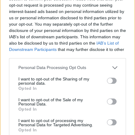
opt-out request is processed you may continue seeing
interest-based ads based on personal information utilized by
us or personal information disclosed to third parties prior to
your opt-out. You may separately opt-out of the further
disclosure of your personal information by third parties on the
IAB’s list of downstream participants. This information may
also be disclosed by us to third parties on the
IAB’s List of
Downstream Participants
that may further disclose it to other
third parties.
Personal Data Processing Opt Outs
Ni los saques por abajo entraron para un
I want to opt-out of the Sharing of my
personal data.
Alexander totalmente perdido, adepto a hacer dejadas
Opted In
más que alcanzables y, en cierto modo, dando su brazo
I want to opt-out of the Sale of my
a torcer al aceptar el gran nivel del número uno del
Personal Data.
Opted In
mundo, atento a cada bola, a cada saque y a cada
I want to opt-out of processing my
intento de dejada, respondiendo con ganadores
Personal Data for Targeted Advertising.
Opted In
inalcanzables para su oponente.