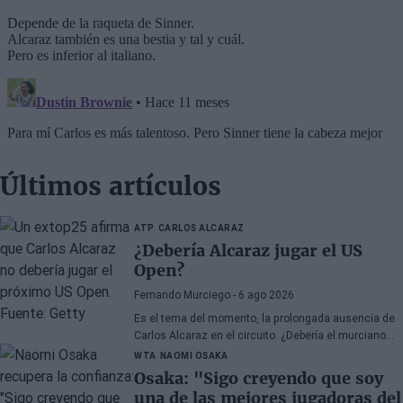
Últimos artículos
ATP
CARLOS ALCARAZ
¿Debería Alcaraz jugar el US
Open?
Fernando Murciego
- 6 ago 2026
Es el tema del momento, la prolongada ausencia de
Carlos Alcaraz en el circuito. ¿Debería el murciano
jugar el próximo US Open? Un ex top25 tiene muy
WTA
NAOMI OSAKA
clara su opinión, aunque no os gustará.
Osaka: "Sigo creyendo que soy
una de las mejores jugadoras del