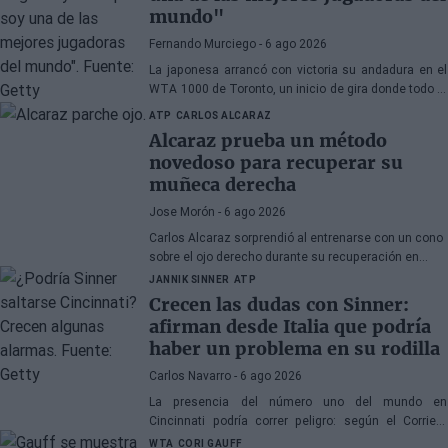
mundo"
Fernando Murciego
- 6 ago 2026
La japonesa arrancó con victoria su andadura en el
WTA 1000 de Toronto, un inicio de gira donde todo el
mundo espera volver a ver la mejor versión de la
ATP
CARLOS ALCARAZ
japonesa.
Alcaraz prueba un método
novedoso para recuperar su
muñeca derecha
Jose Morón
- 6 ago 2026
Carlos Alcaraz sorprendió al entrenarse con un cono
sobre el ojo derecho durante su recuperación en
Murcia.
JANNIK SINNER
ATP
Crecen las dudas con Sinner:
afirman desde Italia que podría
haber un problema en su rodilla
Carlos Navarro
- 6 ago 2026
La presencia del número uno del mundo en
Cincinnati podría correr peligro: según el Corriere
della Sera, el equipo de Jannik no descarta acudir
WTA
CORI GAUFF