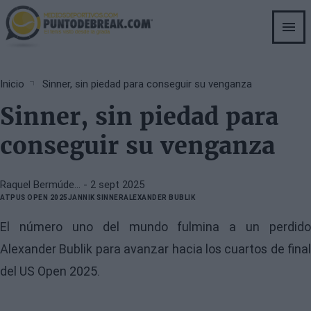
Skip
to
main
content
Breadcrumb
Inicio
Sinner, sin piedad para conseguir su venganza
Sinner, sin piedad para
conseguir su venganza
Raquel Bermúde…
- 2 sept 2025
ATP
US OPEN 2025
JANNIK SINNER
ALEXANDER BUBLIK
El número uno del mundo fulmina a un perdido
Alexander Bublik para avanzar hacia los cuartos de final
del US Open 2025.