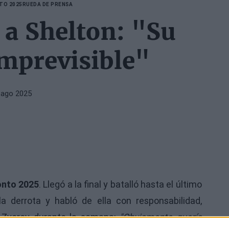
TO 2025
RUEDA DE PRENSA
a Shelton: "Su
mprevisible"
 ago 2025
onto 2025
. Llegó a la final y batalló hasta el último
 derrota y habló de ella con responsabilidad,
 Zverev durante la semana:
"Obviamente quería