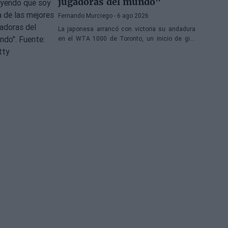
jugadoras del mundo"
Fernando Murciego
- 6 ago 2026
La japonesa arrancó con victoria su andadura
en el WTA 1000 de Toronto, un inicio de gira
donde todo el mundo espera volver a ver la
mejor versión de la japonesa.