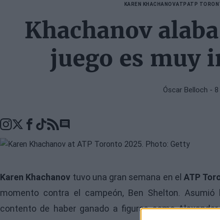
KAREN KHACHANOV
ATP
ATP TORON
Khachanov alaba 
juego es muy i
Óscar Belloch
- 8
Go to comments seciton
Karen Khachanov
tuvo una gran semana en el
ATP Tor
momento contra el campeón, Ben Shelton. Asumió la
contento de haber ganado a figuras como Alexander