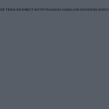
in
ATP
WTA
CANADÁ 2026
ALCARAZ
SINNER
DJOKOVI
VER TENIS EN DIRECTO
igation