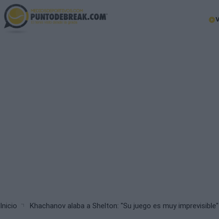
Skip
to
Ma
main
nav
content
Breadcrumb
Inicio
Khachanov alaba a Shelton: "Su juego es muy imprevisible"