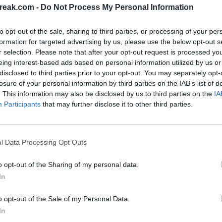
ganado a buenos jugadores y he tenido buenos
reak.com -
Do Not Process My Personal Information
ante".
to opt-out of the sale, sharing to third parties, or processing of your per
formation for targeted advertising by us, please use the below opt-out s
elton:
"Es diferente porque es zurdo, pero es que
r selection. Please note that after your opt-out request is processed y
que en colocación y en variedad es también muy
eing interest-based ads based on personal information utilized by us or
disclosed to third parties prior to your opt-out. You may separately opt-
 además
su juego es muy imprevisible
y necesitas
Ú
losure of your personal information by third parties on the IAB’s list of
. This information may also be disclosed by us to third parties on the
IA
Participants
that may further disclose it to other third parties.
l Data Processing Opt Outs
o opt-out of the Sharing of my personal data.
In
o opt-out of the Sale of my Personal Data.
In