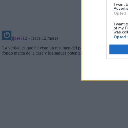
I want 
Advertis
Opted 
I want t
of my P
was col
Opted 