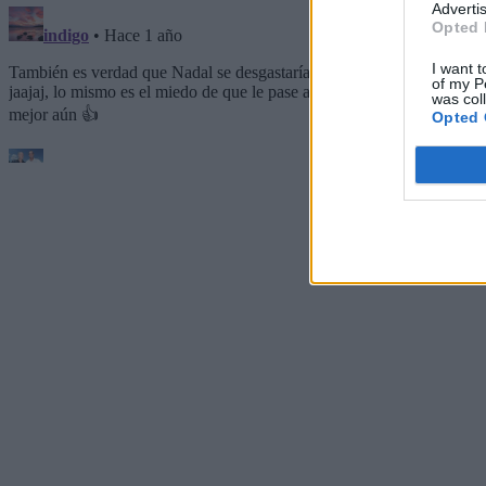
Advertis
Opted 
I want t
of my P
was col
Opted 