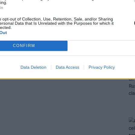
ing.
In
o opt-out of Collection, Use, Retention, Sale, and/or Sharing
ersonal Data that Is Unrelated with the Purposes for which it
lected.
Out
CONFIRM
Data Deletion
Data Access
Privacy Policy