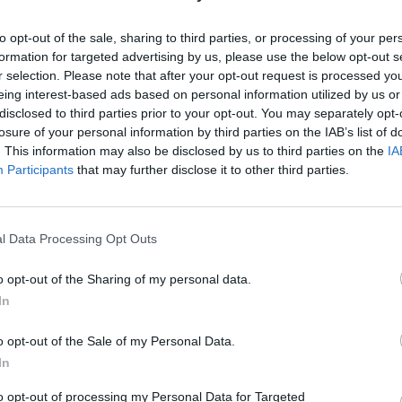
opa Davis 2024
. "Aún no lo sé. Tomaré la decisión
sin querer desvela la gran incógnita de si jugará
to opt-out of the sale, sharing to third parties, or processing of your per
formation for targeted advertising by us, please use the below opt-out s
r selection. Please note that after your opt-out request is processed y
eing interest-based ads based on personal information utilized by us or
disclosed to third parties prior to your opt-out. You may separately opt-
losure of your personal information by third parties on the IAB’s list of
Ú
. This information may also be disclosed by us to third parties on the
IA
Participants
that may further disclose it to other third parties.
l Data Processing Opt Outs
o opt-out of the Sharing of my personal data.
In
o opt-out of the Sale of my Personal Data.
In
to opt-out of processing my Personal Data for Targeted