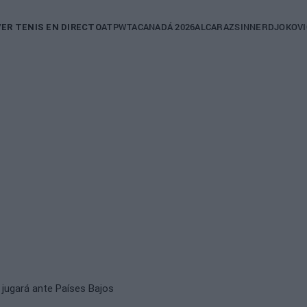
in
ATP
WTA
CANADÁ 2026
ALCARAZ
SINNER
DJOKOVI
VER TENIS EN DIRECTO
igation
 jugará ante Países Bajos