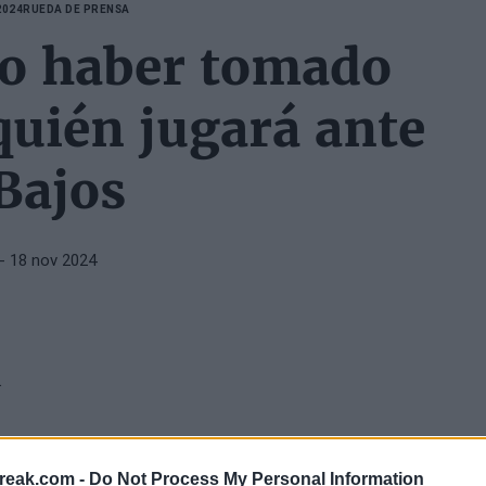
2024
RUEDA DE PRENSA
no haber tomado
quién jugará ante
Bajos
- 18 nov 2024
de si sabía ya quiénes serán los jugadores a los
reak.com -
Do Not Process My Personal Information