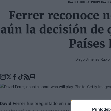
DAVID FERRER
ATP
COPA DAVIS 
Ferrer reconoce 
aún la decisión de 
Países 
Diego Jiménez Rubio
Go to comments seciton
David Ferrer
fue preguntado en rueda de prensa acerca 
Puntodeb