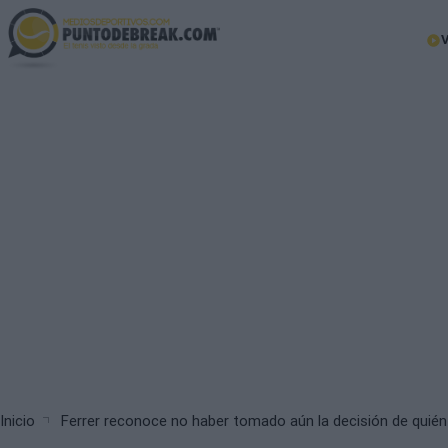
Skip
to
Ma
main
nav
content
Breadcrumb
Inicio
Ferrer reconoce no haber tomado aún la decisión de quién