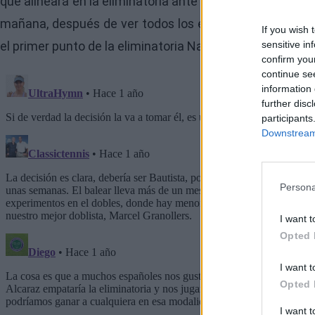
que alineará en la eliminatoria ante Países Bajos de la
C
mañana, después de ver todos los entrenamientos", dijo 
If you wish 
el primer punto de la eliminatoria Nadal o Bautista.
sensitive in
confirm you
continue se
information 
further disc
participants
Downstream 
Persona
I want t
Opted 
I want t
Opted 
I want 