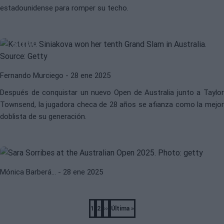
estadounidense para romper su techo.
WTA
KATERINA SINIAKOVA
Katerina Siniakova, la mejor en lo
suyo
Fernando Murciego
- 28 ene 2025
Después de conquistar un nuevo Open de Australia junto a Taylor
Townsend, la jugadora checa de 28 años se afianza como la mejor
WTA
OPEN DE AUSTRALIA 2025
doblista de su generación.
Sorribes se abre paso en Linz para
verse las caras con Muchova
Mónica Barberá…
- 28 ene 2025
Pagination
1
2
››
Última »
Página
Página
Next
Last
page
page