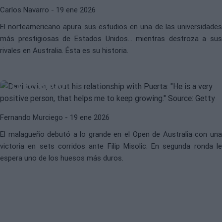
Carlos Navarro
- 19 ene 2026
El norteamericano apura sus estudios en una de las universidades
ATP
ALEJANDRO DAVIDOVICH
más prestigiosas de Estados Unidos... mientras destroza a sus
Davidovich, sobre su relación con
rivales en Australia. Ésta es su historia.
Puerta: “Es una persona muy
positiva, eso me ayuda a seguir
creciendo”
Fernando Murciego
- 19 ene 2026
El malagueño debutó a lo grande en el Open de Australia con una
victoria en sets corridos ante Filip Misolic. En segunda ronda le
espera uno de los huesos más duros.