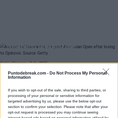
CARLOS ALCARAZ
OPEN DE AUSTRALIA 2025
Alcaraz: "Ganar el Open de
Australia es mi primer gran
objetivo el próximo año"
Carlos Navarro
- 2 dic 2025
Melbourne aparece en el horizonte como la gran motivación de un
Puntodebreak.com -
Do Not Process My Personal
SUMIT NAGAL
ATP
Information
tipo al que apenas le quedan desafíos por cumplir. ¿Será 2026, al
Sumit Nagal y un grave problema
fin, el año de Carlos Alcaraz en tierras oceánicas?
con su visado que puede privarle de
If you wish to opt-out of the sale, sharing to third parties, or
jugar el Open de Australia 2026
processing of your personal or sensitive information for
targeted advertising by us, please use the below opt-out
section to confirm your selection. Please note that after your
opt-out request is processed you may continue seeing
Diego Jiménez Rubio
- 11 nov 2025
interest-based ads based on personal information utilized by