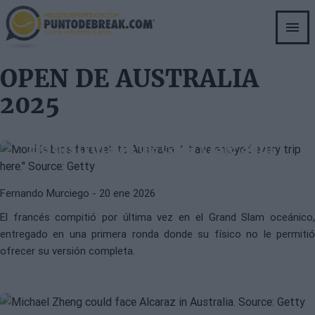
Skip
to
main
content
OPEN DE AUSTRALIA
2025
ATP
GAEL MONFILS
Monfils se despide de Australia:
“He disfrutado de cada viaje aquí”
Fernando Murciego
- 20 ene 2026
MICHAEL ZHENG
ATP
El francés compitió por última vez en el Grand Slam oceánico,
Michael Zheng, de la lvy League a
entregado en una primera ronda donde su físico no le permitió
dejar su huella en Melbourne: la
ofrecer su versión completa.
historia de la nueva joya
estadounidense