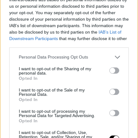
us or personal information disclosed to third parties prior to
your opt-out. You may separately opt-out of the further
disclosure of your personal information by third parties on the
IAB’s list of downstream participants. This information may
also be disclosed by us to third parties on the
IAB’s List of
Downstream Participants
that may further disclose it to other
third parties.
Personal Data Processing Opt Outs
I want to opt-out of the Sharing of my
personal data.
Opted In
I want to opt-out of the Sale of my
Personal Data.
Opted In
ATP
OPEN DE AUSTRALIA 2025
I want to opt-out of processing my
Personal Data for Targeted Advertising.
Roddick, sobre la polémica de
Opted In
Djokovic: "El respeto tiene que
I want to opt-out of Collection, Use,
ganar"
Retention, Sale, and/or Sharing of my