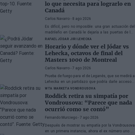
lo que necesita para lograrlo en
Canadá
Carlos Navarro
- 8 ago 2026
Es difícil, pero no imposible: una gran actuación del
madrileño en Canadá le dejaría a las puertas de los
diez mejores del mundo. Analizamos todos los
RAFAEL JÓDAR
JIRI LEHECKA
escenarios.
Horario y dónde ver el Jódar vs
Lehecka, octavos de final del
Masters 1000 de Montreal
Carlos Navarro
- 7 ago 2026
Prueba de fuego para el de Leganés, que se medirá a
Lehecka en un partidazo que podría darle acceso a
cuartos de final en Canadá. Os traemos toda la
WTA
MARKETA VONDROUSOVA
información.
Roddick retira su simpatía por
Vondrousova: “Parece que nada
ocurrió como se contó”
Fernando Murciego
- 7 ago 2026
Después de mostrar su empatía por la Vondrousova
en un primera instancia, ahora el ex número uno ha