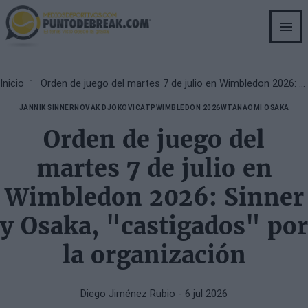
Skip
to
main
content
Breadcrumb
Inicio
Orden de juego del martes 7 de julio en Wimbledon 2026: Sinner y Osaka, "castigados" por la organización
JANNIK SINNER
NOVAK DJOKOVIC
ATP
WIMBLEDON 2026
WTA
NAOMI OSAKA
Orden de juego del
martes 7 de julio en
Wimbledon 2026: Sinner
y Osaka, "castigados" por
la organización
Diego Jiménez Rubio
- 6 jul 2026