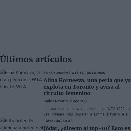
Últimos artículos
ALINA KORNEEVA
WTA TORONTO 2026
Alina Korneeva, una perla que ya
explota en Toronto y avisa al
circuito femenino
Carlos Navarro
- 8 ago 2026
La rusa pisa los octavos de final de un WTA 1000 por
vez primera tras superar a Emma Navarro e Iva
Jovic... y está lejos de querer detenerse en esta
RAFAEL JÓDAR
ATP
instancia.
Jódar, ¿directo al top-10? Esto es