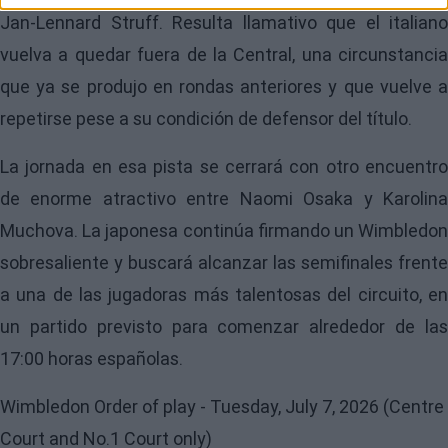
Jan-Lennard Struff. Resulta llamativo que el italiano
vuelva a quedar fuera de la Central, una circunstancia
que ya se produjo en rondas anteriores y que vuelve a
repetirse pese a su condición de defensor del título.
La jornada en esa pista se cerrará con otro encuentro
de enorme atractivo entre Naomi Osaka y Karolina
Muchova. La japonesa continúa firmando un Wimbledon
sobresaliente y buscará alcanzar las semifinales frente
a una de las jugadoras más talentosas del circuito, en
un partido previsto para comenzar alrededor de las
17:00 horas españolas.
Wimbledon Order of play - Tuesday, July 7, 2026 (Centre
Court and No.1 Court only)