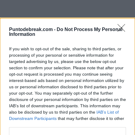
Puntodebreak.com -
Do Not Process My Personal
Information
If you wish to opt-out of the sale, sharing to third parties, or
processing of your personal or sensitive information for
targeted advertising by us, please use the below opt-out
section to confirm your selection. Please note that after your
opt-out request is processed you may continue seeing
interest-based ads based on personal information utilized by
us or personal information disclosed to third parties prior to
your opt-out. You may separately opt-out of the further
disclosure of your personal information by third parties on the
IAB’s list of downstream participants. This information may
also be disclosed by us to third parties on the
IAB’s List of
A continuación llegará uno de los partidos más
Downstream Participants
that may further disclose it to other
third parties.
esperados del torneo.
Novak Djokovic
se medirá a
Félix