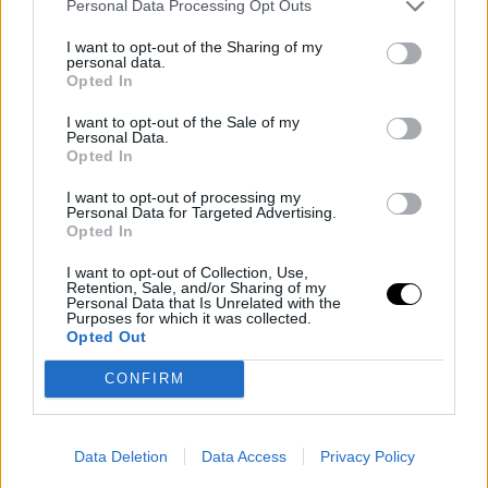
Auger-Aliassime
en busca de unas nuevas semifinales
Personal Data Processing Opt Outs
en el All England Club. El serbio sigue agrandando su
I want to opt-out of the Sharing of my
personal data.
leyenda tras convertirse este año en el tenista con más
Opted In
victorias de la historia de Wimbledon y ahora afronta un
I want to opt-out of the Sale of my
Personal Data.
exigente examen ante un rival que atraviesa uno de los
Opted In
mejores momentos de su carrera. El encuentro está
I want to opt-out of processing my
Personal Data for Targeted Advertising.
programado como segundo turno de la Central, por lo
Opted In
que comenzará aproximadamente a las 16:30 horas en
I want to opt-out of Collection, Use,
España.
Retention, Sale, and/or Sharing of my
Personal Data that Is Unrelated with the
Purposes for which it was collected.
Sinner volverá a
Opted Out
CONFIRM
competir en la Pista 1
Mientras tanto, la
Pista 1
abrirá a las 13:00 hora local
Data Deletion
Data Access
Privacy Policy
(14:00 en España) con el duelo entre Jannik Sinner y