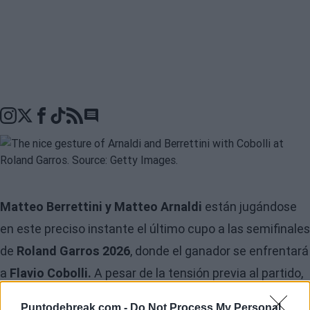
Go to comments seciton
Matteo Berrettini y Matteo Arnaldi
están jugándose
en este preciso instante el último cupo a las semifinales
de
Roland Garros 2026
, donde el ganador se enfrentará
a
Flavio Cobolli.
A pesar de la tensión previa al partido,
ambos tenistas han tenido un bonito gesto con su
Puntodebreak.com -
Do Not Process My Personal