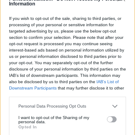
compatriota en vestuarios, ya que se han tomado su
Information
tiempo para ir a felicitarlo. Gane quien gane, ya se sabe
If you wish to opt-out of the sale, sharing to third parties, or
que habrá un jugador italiano en la final del torneo, en
processing of your personal or sensitive information for
targeted advertising by us, please use the below opt-out
otra prueba más de que esta es la
edad de oro
del tenis
section to confirm your selection. Please note that after your
en Italia.
opt-out request is processed you may continue seeing
interest-based ads based on personal information utilized by
us or personal information disclosed to third parties prior to
your opt-out. You may separately opt-out of the further
disclosure of your personal information by third parties on the
IAB’s list of downstream participants. This information may
also be disclosed by us to third parties on the
IAB’s List of
Downstream Participants
that may further disclose it to other
third parties.
Personal Data Processing Opt Outs
I want to opt-out of the Sharing of my
personal data.
Opted In