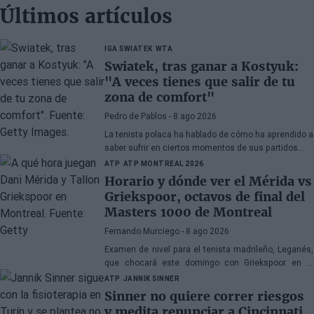
Últimos artículos
IGA SWIATEK
WTA
Swiatek, tras ganar a Kostyuk:
"A veces tienes que salir de tu
zona de comfort"
Pedro de Pablos
- 8 ago 2026
La tenista polaca ha hablado de cómo ha aprendido a
saber sufrir en ciertos momentos de sus partidos
tras meterse en cuartos de final del WTA Toronto.
ATP
ATP MONTREAL 2026
Horario y dónde ver el Mérida vs
Griekspoor, octavos de final del
Masters 1000 de Montreal
Fernando Murciego
- 8 ago 2026
Examen de nivel para el tenista madrileño, Leganés,
que chocará este domingo con Griekspoor en el
duelo que te empuja directamnte a los cuartos de
ATP
JANNIK SINNER
final en Canadá. A continuación, toda la información.
Sinner no quiere correr riesgos
y medita renunciar a Cincinnati