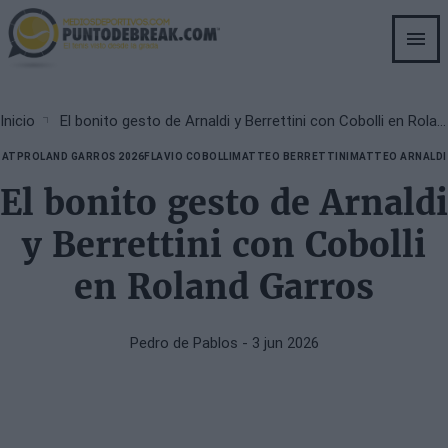
Skip
to
main
content
Breadcrumb
Inicio
El bonito gesto de Arnaldi y Berrettini con Cobolli en Roland Garros
ATP
ROLAND GARROS 2026
FLAVIO COBOLLI
MATTEO BERRETTINI
MATTEO ARNALDI
El bonito gesto de Arnaldi
y Berrettini con Cobolli
en Roland Garros
Pedro de Pablos
- 3 jun 2026