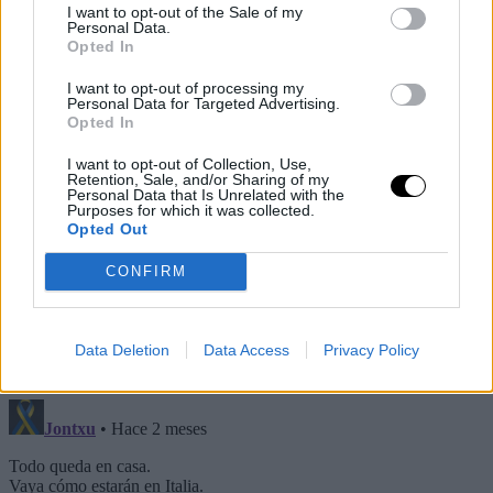
I want to opt-out of the Sale of my
Personal Data.
Opted In
I want to opt-out of processing my
Personal Data for Targeted Advertising.
Opted In
Family first 🇮🇹😍
I want to opt-out of Collection, Use,
Retention, Sale, and/or Sharing of my
Personal Data that Is Unrelated with the
Purposes for which it was collected.
Cobolli is greeted by his eventual semi-final
Opted Out
opponents
#RolandGarros
pic.twitter.com/nRZYij4CIh
CONFIRM
— Tennis TV (@TennisTV)
June 3, 2026
Data Deletion
Data Access
Privacy Policy