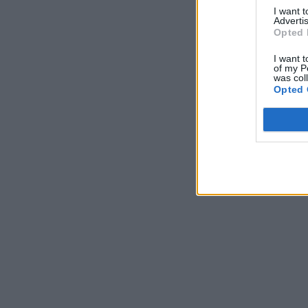
I want 
Advertis
Opted 
I want t
of my P
was col
Opted 