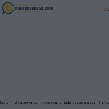
Skip
to
Ma
main
nav
content
Breadcrumb
Inicio
Zvonareva culmina una remontada histórica a sus 41 año