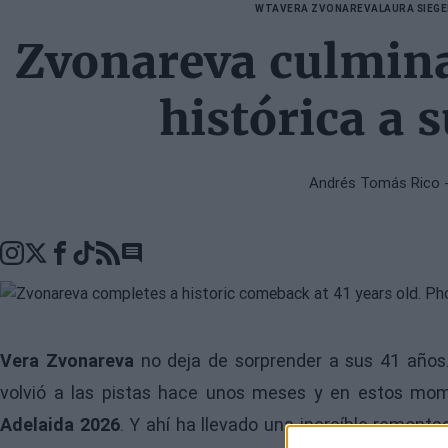
WTA
VERA ZVONAREVA
LAURA SIEG
Zvonareva culmin
histórica a 
Andrés Tomás Rico
-
Go to comments seciton
Vera Zvonareva
no deja de sorprender a sus 41 años.
volvió a las pistas hace unos meses y en estos mom
Adelaida 2026
. Y ahí ha llevado una increíble remont