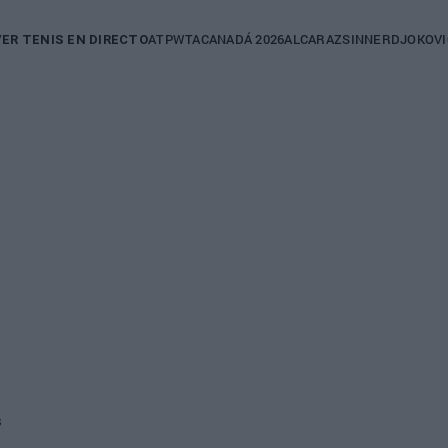
in
ATP
WTA
CANADÁ 2026
ALCARAZ
SINNER
DJOKOVI
VER TENIS EN DIRECTO
igation
s