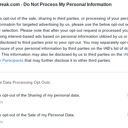
sin embargo, le dio la vuelta y consiguió 11 juegos
reak.com -
Do Not Process My Personal Information
, 4-0
. Una remontada a lo grande y que deja a
to opt-out of the sale, sharing to third parties, or processing of your per
ipal de un torneo WTA.
formation for targeted advertising by us, please use the below opt-out s
r selection. Please note that after your opt-out request is processed y
eing interest-based ads based on personal information utilized by us or
disclosed to third parties prior to your opt-out. You may separately opt-
Ú
losure of your personal information by third parties on the IAB’s list of
. This information may also be disclosed by us to third parties on the
IA
Participants
that may further disclose it to other third parties.
l Data Processing Opt Outs
o opt-out of the Sharing of my personal data.
In
o opt-out of the Sale of my Personal Data.
In