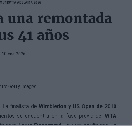
EMUND
WTA ADELAIDA 2026
a una remontada
sus 41 años
 10 ene 2026
 La finalista de
Wimbledon y US Open de 2010
entos se encuentra en la fase previa del
WTA
ada ante
Laura Siegemund
. La rusa perdía con un