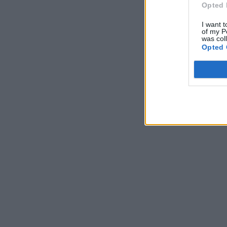
Opted 
I want t
of my P
was col
Opted 