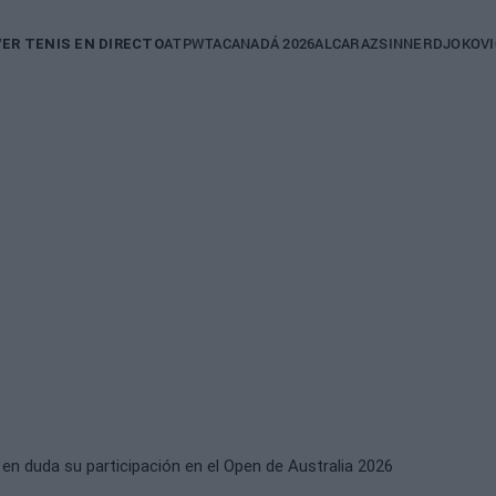
in
ATP
WTA
CANADÁ 2026
ALCARAZ
SINNER
DJOKOVI
VER TENIS EN DIRECTO
igation
en duda su participación en el Open de Australia 2026