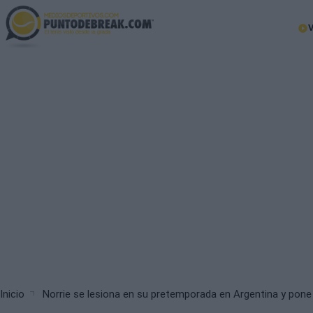
Skip
to
Ma
main
nav
content
Breadcrumb
Inicio
Norrie se lesiona en su pretemporada en Argentina y pone 