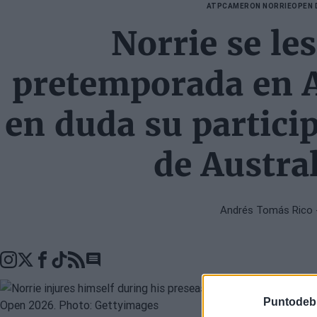
ATP
CAMERON NORRIE
OPEN 
Norrie se le
pretemporada en A
en duda su partici
de Austra
Andrés Tomás Rico
Go to comments seciton
Puntodeb