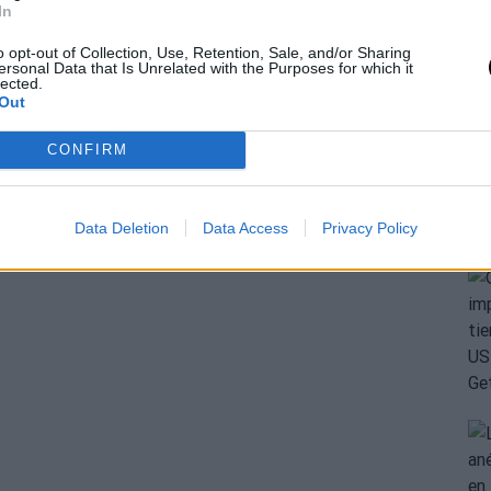
In
o opt-out of Collection, Use, Retention, Sale, and/or Sharing
ersonal Data that Is Unrelated with the Purposes for which it
lected.
Out
CONFIRM
Data Deletion
Data Access
Privacy Policy