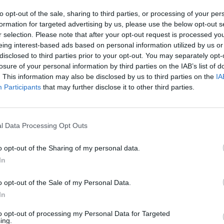
to opt-out of the sale, sharing to third parties, or processing of your per
el circuito ATP.
Cameron Norrie
ha confirmado
formation for targeted advertising by us, please use the below opt-out s
r selection. Please note that after your opt-out request is processed y
Argentina y pone en duda su participación en el
eing interest-based ads based on personal information utilized by us or
disclosed to third parties prior to your opt-out. You may separately opt-
orneos previos de la gira previa al grande de
losure of your personal information by third parties on the IAB’s list of
fortunadamente he sufrido una pequeña lesión y
. This information may also be disclosed by us to third parties on the
IA
Ú
Participants
that may further disclose it to other third parties.
ia. Me siento muy mal, pero espero poder estar en
ideo publicado en redes sociales.
l Data Processing Opt Outs
o opt-out of the Sharing of my personal data.
In
o opt-out of the Sale of my Personal Data.
In
to opt-out of processing my Personal Data for Targeted
ing.