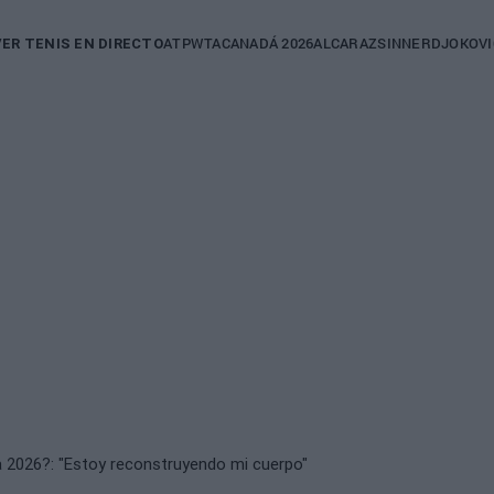
in
ATP
WTA
CANADÁ 2026
ALCARAZ
SINNER
DJOKOVI
VER TENIS EN DIRECTO
igation
ia 2026?: "Estoy reconstruyendo mi cuerpo"