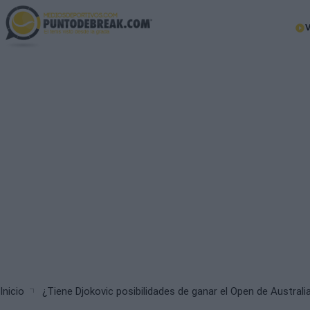
Skip
to
Ma
main
nav
content
Breadcrumb
Inicio
¿Tiene Djokovic posibilidades de ganar el Open de Austral