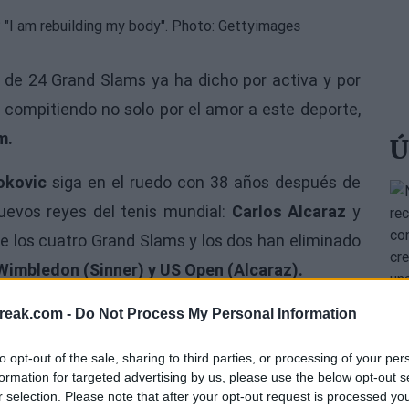
 de 24 Grand Slams ya ha dicho por activa y por
e compitiendo no solo por el amor a este deporte,
m.
Ú
okovic
siga en el ruedo con 38 años después de
uevos reyes del tenis mundial:
Carlos Alcaraz
y
de los cuatro Grand Slams y los dos han eliminado
Wimbledon (Sinner) y US Open (Alcaraz).
reak.com -
Do Not Process My Personal Information
to opt-out of the sale, sharing to third parties, or processing of your per
formation for targeted advertising by us, please use the below opt-out s
r selection. Please note that after your opt-out request is processed y