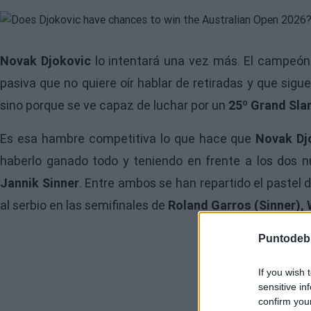
Novak Djokovic
lo intentará una vez más. El campeón
pasiva que no quiere oír hablar de retiradas y que sigu
sino porque se ve capaz de luchar por un
25º Grand Sla
Es esa hambre competitiva lo que hace que
Novak Dj
haberlo ganado todo y teniendo en frente a los dos n
Jannik Sinner
. Entre ambos se han repartido el pastel 
al serbio en las semifinales de
Roland Garros (Sinner), 
Puntodeb
If you wish 
sensitive in
confirm you