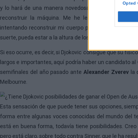
Opted 
y lo hará de una manera novedosa. Así lo aseguró a l
reconstruir la máquina. Me he lesionado más a me
intentando reconstruir mi cuerpo para que el comienz
suerte, pueda estar a la altura de los mejores".
Si eso ocurre, es decir, si Djokovic consigue que su físi
largos e importantes, aquí podría haber un candidato al 
semifinales del año pasado ante
Alexander Zverev
la 
Melbourne.
Image
Esta sensación de que puede tener sus opciones, siempr
forma entre algunas voces conocidas del mundo del ten
está en buena forma, todavía tiene posibilidades. Creo
pero está claro, sobre todo contra Sinner, que le ha resul