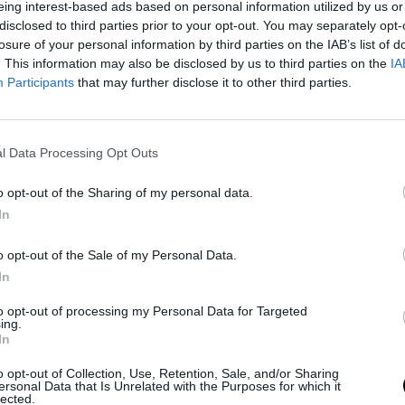
eing interest-based ads based on personal information utilized by us or
disclosed to third parties prior to your opt-out. You may separately opt-
losure of your personal information by third parties on the IAB’s list of
. This information may also be disclosed by us to third parties on the
IA
Participants
that may further disclose it to other third parties.
l Data Processing Opt Outs
o opt-out of the Sharing of my personal data.
sico, mientras los jóvenes cuerpos de español y el
In
grado se iba debilitando a pasos agigantados con el
o opt-out of the Sale of my Personal Data.
de lucha por hacerse con el partido.
In
ca "reconstruir"
to opt-out of processing my Personal Data for Targeted
ing.
In
r títulos en 2026
o opt-out of Collection, Use, Retention, Sale, and/or Sharing
ersonal Data that Is Unrelated with the Purposes for which it
 tiene que cambiar de manera urgente es su físico,
lected.