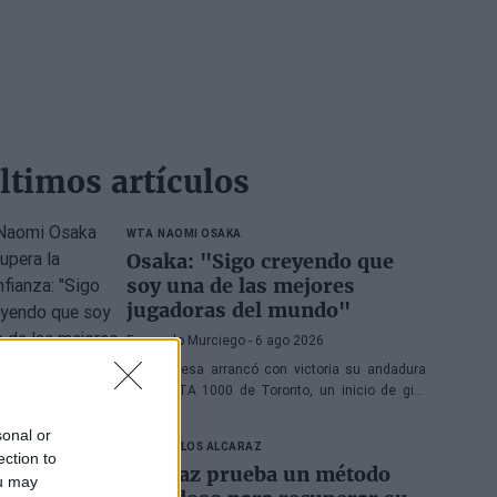
ltimos artículos
WTA
NAOMI OSAKA
Osaka: "Sigo creyendo que
soy una de las mejores
jugadoras del mundo"
Fernando Murciego
- 6 ago 2026
La japonesa arrancó con victoria su andadura
en el WTA 1000 de Toronto, un inicio de gira
donde todo el mundo espera volver a ver la
mejor versión de la japonesa.
sonal or
ATP
CARLOS ALCARAZ
ection to
Alcaraz prueba un método
ou may