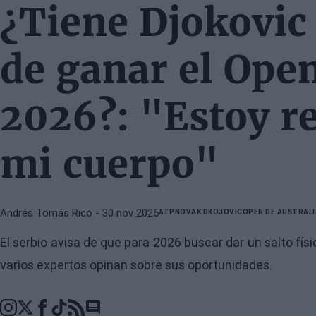
¿Tiene Djokovic
de ganar el Open
2026?: "Estoy r
mi cuerpo"
Andrés Tomás Rico
- 30 nov 2025
ATP
NOVAK DKOJOVIC
OPEN DE AUSTRALI
El serbio avisa de que para 2026 buscar dar un salto fís
varios expertos opinan sobre sus oportunidades.
Go to comments section