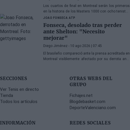
Los cuartos de final en Montreal serán los primeros
en la historia de los Masters 1000 con ocho tenistas
nacidos en el siglo XXI. Analizamos causas y
JOAO FONSECA
ATP
consecuencias de este cambio generacional.
Fonseca, desolado tras perder
ante Shelton: "Necesito
mejorar"
Diego Jiménez
- 10 ago 2026 | 07:45
El brasileño compareció ante la prensa acreditada en
Montreal visiblemente afectado por su derrota ante
Shelton e hizo propósito de enmienda.
SECCIONES
OTRAS WEBS DEL
GRUPO
Ver Tenis en directo
Tienda
Fichajes.net
Todos los artículos
Blogdebasket.com
DeporteValenciano.com
INFORMACIÓN
REDES SOCIALES