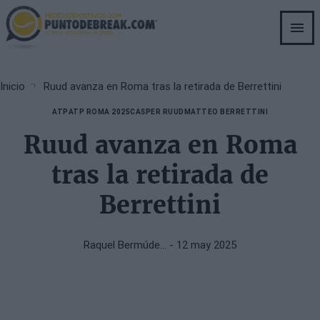
Skip
to
main
content
Breadcrumb
Inicio
Ruud avanza en Roma tras la retirada de Berrettini
ATP
ATP ROMA 2025
CASPER RUUD
MATTEO BERRETTINI
Ruud avanza en Roma
tras la retirada de
Berrettini
Raquel Bermúde…
- 12 may 2025