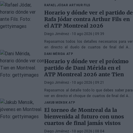
feroz competencia que hay en el tenis femenino hoy
RAFAEL JÓDAR
ARTHUR FILS
en día.
Horario y dónde ver el partido de
Rafa Jódar contra Arthur Fils en
el ATP Montreal 2026
Diego Jiménez
- 10 ago 2026 | 09:39
Repasamos todos los detalles necesarios para ver
en directo el duelo de cuartos de final del ATP
Masters 1000 Montreal 2026 entre Rafael Jódar y
DANI MÉRIDA
ATP
Arthur Fils.
Horario y dónde ver el próximo
partido de Dani Mérida en el
ATP Montreal 2026 ante Tien
Diego Jiménez
- 10 ago 2026 | 09:21
Repasamos al detalle todo lo que debes saber para
ver en directo el choque de cuartos de final del ATP
Masters 1000 Montreal 2026 entre Dani Mérida y
JAKUB MENSIK
ATP
Learner Tien.
El torneo de Montreal da la
bienvenida al futuro con unos
cuartos de final jamás vistos
Diego Jiménez
- 10 ago 2026 | 08:04