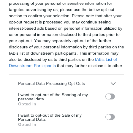
con la intención de que esas molestias no fueran a más.
processing of your personal or sensitive information for
targeted advertising by us, please use the below opt-out
Retirada que preocupa de cara a Roland Garros y que
section to confirm your selection. Please note that after your
llega justo en el momento en el que el romana
opt-out request is processed you may continue seeing
interest-based ads based on personal information utilized by
empezaba a levantar el vuelo.
us or personal information disclosed to third parties prior to
your opt-out. You may separately opt-out of the further
disclosure of your personal information by third parties on the
IAB’s list of downstream participants. This information may
also be disclosed by us to third parties on the
IAB’s List of
Downstream Participants
that may further disclose it to other
third parties.
Personal Data Processing Opt Outs
I want to opt-out of the Sharing of my
personal data.
Opted In
I want to opt-out of the Sale of my
Personal Data.
Opted In