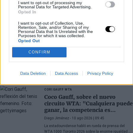
I want to opt-out of processing my
Personal Data for Targeted Advertising.
Opted In
I want to opt-out of Collection, Use,
Retention, Sale, and/or Sharing of my
Personal Data that Is Unrelated with the
Purposes for which it was collected.
Opted Out
CONFIRM
Últimos artículos
Data Deletion
Data Access
Privacy Policy
CORI GAUFF
WTA
Coco Gauff, sobre el nuevo
circuito WTA: "Cualquiera puede
ganar, la competencia es
máxima"
Diego Jiménez
- 10 ago 2026 | 09:45
La estadounidense habló en rueda de prensa del
WTA 1000 Toronto 2026 sobre la enorme igualdad y