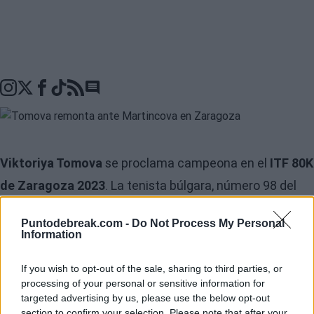
Go to comments seciton
Viktoriya Tomova
se proclama campeona en el
ITF 80K
de Zaragoza 2023
. La tenista búlgara, número 98 del
mundo, firmaba la remontada ante
Tereza Martincova
,
Puntodebreak.com -
Do Not Process My Personal
número 103 en la clasificación, con un marcador final de
Information
4-6, 6-2 y 6-3 en 2 horas y 27 minutos de una larga
If you wish to opt-out of the sale, sharing to third parties, or
batalla. Viktoriya elevaba su nivel en el segundo parcial
processing of your personal or sensitive information for
para acabar dándole la vuelta a la final. Tomova se hace
targeted advertising by us, please use the below opt-out
section to confirm your selection. Please note that after your