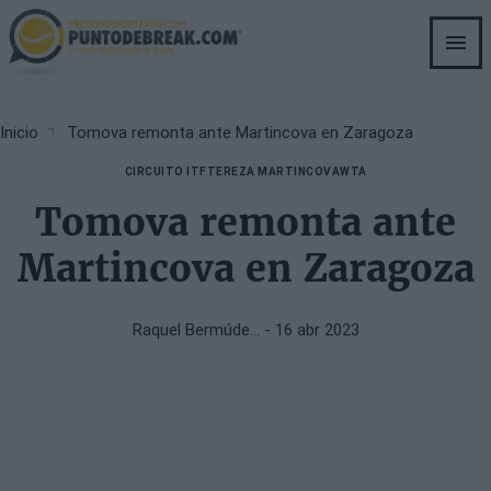
Skip
to
main
content
Breadcrumb
Inicio
Tomova remonta ante Martincova en Zaragoza
CIRCUITO ITF
TEREZA MARTINCOVA
WTA
Tomova remonta ante
Martincova en Zaragoza
Raquel Bermúde…
- 16 abr 2023