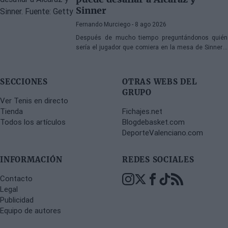
Sinner
Fernando Murciego
- 8 ago 2026
Después de mucho tiempo preguntándonos quién
sería el jugador que comiera en la mesa de Sinner y
Alcaraz, hoy puede que estamos más cerca que
nunca de tener la respuesta. Richard Krajicek revela
su apuesta.
SECCIONES
OTRAS WEBS DEL
GRUPO
Ver Tenis en directo
Tienda
Fichajes.net
Todos los artículos
Blogdebasket.com
DeporteValenciano.com
INFORMACIÓN
REDES SOCIALES
Contacto
Legal
Publicidad
Equipo de autores