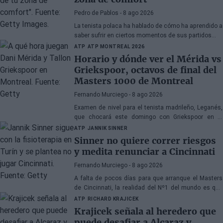
Pedro de Pablos
- 8 ago 2026
La tenista polaca ha hablado de cómo ha aprendido a
saber sufrir en ciertos momentos de sus partidos
tras meterse en cuartos de final del WTA Toronto.
ATP
ATP MONTREAL 2026
Horario y dónde ver el Mérida vs
Griekspoor, octavos de final del
Masters 1000 de Montreal
Fernando Murciego
- 8 ago 2026
Examen de nivel para el tenista madrileño, Leganés,
que chocará este domingo con Griekspoor en el
duelo que te empuja directamnte a los cuartos de
ATP
JANNIK SINNER
final en Canadá. A continuación, toda la información.
Sinner no quiere correr riesgos
y medita renunciar a Cincinnati
Fernando Murciego
- 8 ago 2026
A falta de pocos días para que arranque el Masters
de Cincinnati, la realidad del Nº1 del mundo es que
está más cerca de saltarse el torneo que de
ATP
RICHARD KRAJICEK
disputarlo. Te contamos la última hora.
Krajicek señala al heredero que
puede desafiar a Alcaraz y