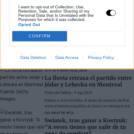
I want to opt-out of Collection, Use,
Retention, Sale, and/or Sharing of my
Personal Data that Is Unrelated with the
Purposes for which it was collected.
Opted Out
CONFIRM
Últimos artículos
Data Deletion
Data Access
Privacy Policy
ATP
ATP MONTREAL 2026
La lluvia retrasa el partido entre
Jódar y Lehecka en Montreal
Pedro de Pablos
- 9 ago 2026
Debido a una tormenta, el duelo de octavos de final
entre el tenista español y el checo se retrasará más
de 2 horas.
IGA SWIATEK
WTA
Swiatek, tras ganar a Kostyuk:
"A veces tienes que salir de tu
zona de comfort"