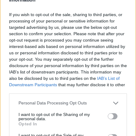
no cayeron de mi lado, tampoco tuve una idea clara de
como jugar hoy. No fue muy día, no entré en ritmo, no
If you wish to opt-out of the sale, sharing to third parties, or
processing of your personal or sensitive information for
pude dominar y ella se aprovechó de ello. He de jugar
targeted advertising by us, please use the below opt-out
section to confirm your selection. Please note that after your
mejor en los partido decisivos", confesó minutos
opt-out request is processed you may continue seeing
después.
interest-based ads based on personal information utilized by
us or personal information disclosed to third parties prior to
Eso sí, a estas alturas de su carrera, Garbiñe también es
your opt-out. You may separately opt-out of the further
disclosure of your personal information by third parties on the
la primera que sabe hacer el balance correcto después
IAB’s list of downstream participants. This information may
de un torneo así. "Independientemente del partido de
also be disclosed by us to third parties on the
IAB’s List of
Downstream Participants
that may further disclose it to other
hoy, creo que ha sido una buena semana.
third parties.
Probablemente hoy fue el partido de peor calidad que
Personal Data Processing Opt Outs
he jugado en toda la semana, pero siento que mi nivel
I want to opt-out of the Sharing of my
está ahí. Me llevo muchas cosas buenas de esta
personal data.
Opted In
semana aunque no me lleve el trofeo de campeona,
I want to opt-out of the Sale of my