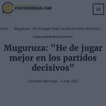
Skip
to
main
content
Breadcrumb
Inicio
Muguruza: "He de jugar mejor en los partidos decisivos"
DOHA
GARBIÑE MUGURUZA
WTA
Muguruza: "He de jugar
mejor en los partidos
decisivos"
Fernando Murciego
- 6 mar 2021