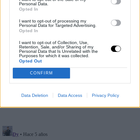
estoy contenta de haber hecho una final".
Personal Data.
Opted In
I want to opt-out of processing my
Personal Data for Targeted Advertising.
Opted In
I want to opt-out of Collection, Use,
Retention, Sale, and/or Sharing of my
Personal Data that Is Unrelated with the
Purposes for which it was collected.
Opted Out
CONFIRM
Data Deletion
Data Access
Privacy Policy