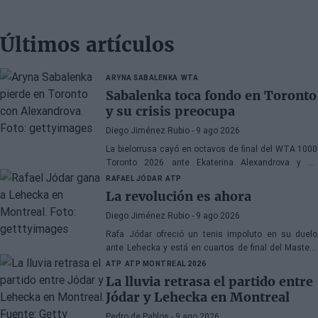
Últimos artículos
ARYNA SABALENKA
WTA
Sabalenka toca fondo en Toronto
y su crisis preocupa
Diego Jiménez Rubio
- 9 ago 2026
La bielorrusa cayó en octavos de final del WTA 1000
Toronto 2026 ante Ekaterina Alexandrova y ve
peligrar a corto plazo su permanencia como número
RAFAEL JÓDAR
ATP
1 del mundo.
La revolución es ahora
Diego Jiménez Rubio
- 9 ago 2026
Rafa Jódar ofreció un tenis impoluto en su duelo
ante Lehecka y está en cuartos de final del Masters
1000 de Montreal, donde se medirá a Arthur Fils.
ATP
ATP MONTREAL 2026
La lluvia retrasa el partido entre
Jódar y Lehecka en Montreal
Pedro de Pablos
- 9 ago 2026