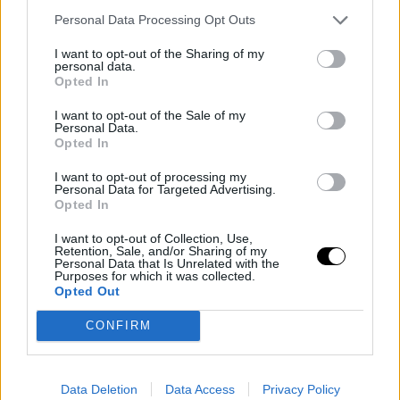
Personal Data Processing Opt Outs
I want to opt-out of the Sharing of my
personal data.
Opted In
I want to opt-out of the Sale of my
Personal Data.
Opted In
I want to opt-out of processing my
Personal Data for Targeted Advertising.
Thanasi Kokkinakis relata episodios concretos de su
Opted In
vida cuando estaba sumido en la depresión
I want to opt-out of Collection, Use,
Retention, Sale, and/or Sharing of my
Analiza algunos episodios concretos que pueden
Personal Data that Is Unrelated with the
Purposes for which it was collected.
ayudar mucho a los que están viviendo una situación
Opted Out
similar. "Recuerdo una vez que entré en una cafetería y
CONFIRM
al sentirme observado y rodeado por gente, me entró
una enorme ansiedad y solo pensaba en que tenía que
Data Deletion
Data Access
Privacy Policy