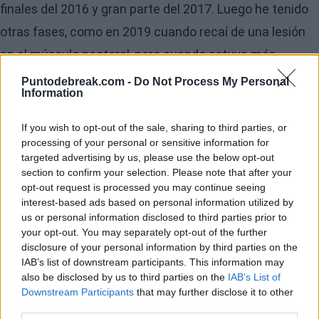
finales del 2016 y gran parte del 2017. Luego he tenido
otras fases, como en 2019 cuando recaí de una lesión
en el músculo pectoral, pero cuando estuve más
hundido fue en 2016. Era incapaz de ver nada positivo,
Puntodebreak.com -
Do Not Process My Personal
Information
lo único que podía hacer era encerrarme en mi
habitación sin poder parar de llorar, sin ninguna razón
If you wish to opt-out of the sale, sharing to third parties, or
processing of your personal or sensitive information for
aparente. Sentía una enorme angustia por todo y no
targeted advertising by us, please use the below opt-out
podía ni salir a caminar", narra el tenista
aussie
con
section to confirm your selection. Please note that after your
opt-out request is processed you may continue seeing
tremenda honestidad.
interest-based ads based on personal information utilized by
us or personal information disclosed to third parties prior to
your opt-out. You may separately opt-out of the further
disclosure of your personal information by third parties on the
IAB’s list of downstream participants. This information may
also be disclosed by us to third parties on the
IAB’s List of
Downstream Participants
that may further disclose it to other
third parties.