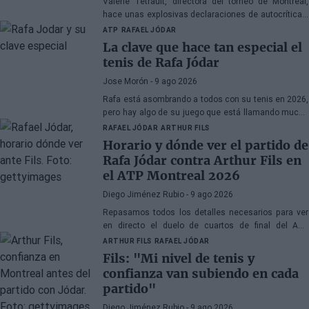
Valerie Tetrault, directora del torneo de Montreal,
hace unas explosivas declaraciones de autocrítica y
necesidad de cambios si no quieren perder el evento.
ATP
RAFAEL JÓDAR
La clave que hace tan especial el
tenis de Rafa Jódar
Jose Morón
- 9 ago 2026
Rafa está asombrando a todos con su tenis en 2026,
pero hay algo de su juego que está llamando mucho
la atención.
RAFAEL JÓDAR
ARTHUR FILS
Horario y dónde ver el partido de
Rafa Jódar contra Arthur Fils en
el ATP Montreal 2026
Diego Jiménez Rubio
- 9 ago 2026
Repasamos todos los detalles necesarios para ver
en directo el duelo de cuartos de final del ATP
Masters 1000 Montreal 2026 entre Rafael Jódar y
ARTHUR FILS
RAFAEL JÓDAR
Arthur Fils.
Fils: "Mi nivel de tenis y
confianza van subiendo en cada
partido"
Diego Jiménez Rubio
- 9 ago 2026