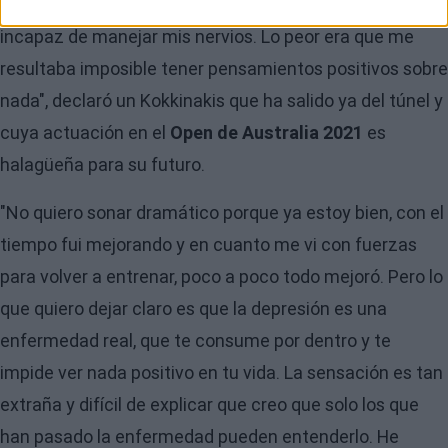
salir de ahí como fuera. El corazón me iba a mil y era
incapaz de manejar mis nervios. Lo peor era que me
resultaba imposible tener pensamientos positivos sobre
nada", declaró un Kokkinakis que ha salido ya del túnel y
cuya actuación en el
Open de Australia 2021
es
halagüeña para su futuro.
"No quiero sonar dramático porque ya estoy bien, con el
tiempo fui mejorando y en cuanto me vi con fuerzas
para volver a entrenar, poco a poco todo mejoró. Pero lo
que quiero dejar claro es que la depresión es una
enfermedad real, que te consume por dentro y te
impide ver nada positivo en tu vida. La sensación es tan
extraña y difícil de explicar que creo que solo los que
han pasado la enfermedad pueden entenderlo. He