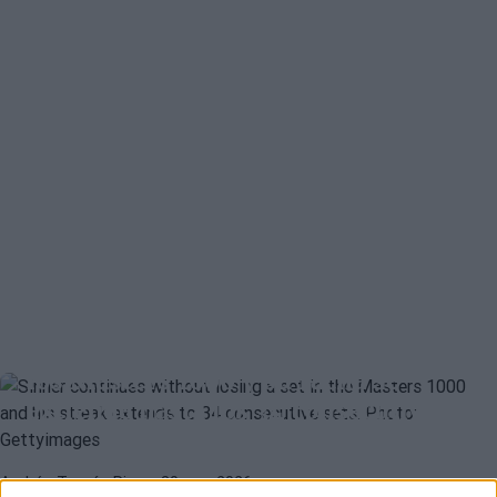
ATP
JANNIK SINNER
Sinner sigue sin perder un set en
los Masters 1000 y su racha se
extiende hasta los 34 consecutivos
ATP
JANNIK SINNER
Andrés Tomás Rico
- 30 mar 2026
Sinner destroza sus números al