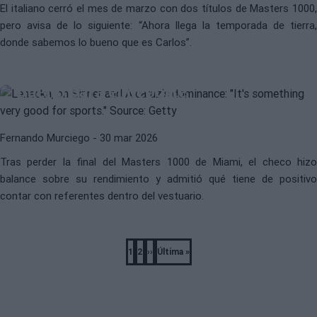
El italiano cerró el mes de marzo con dos títulos de Masters 1000,
pero avisa de lo siguiente: “Ahora llega la temporada de tierra,
ATP
JIRI LEHECKA
donde sabemos lo bueno que es Carlos”.
Lehecka, sobre el dominio de
Sinner y Alcaraz: “Es algo muy
bueno para el deporte”
Fernando Murciego
- 30 mar 2026
Tras perder la final del Masters 1000 de Miami, el checo hizo
balance sobre su rendimiento y admitió qué tiene de positivo
contar con referentes dentro del vestuario.
Pagination
1
2
››
Última »
Página
Página
Next
Last
page
page