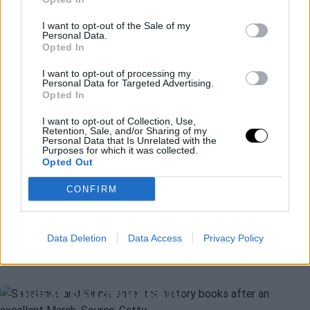
I want to opt-out of the Sale of my
Personal Data.
Opted In
ATP
JANNIK SINNER
¡Corre, Jannik! La alocada
I want to opt-out of processing my
Personal Data for Targeted Advertising.
celebración del italiano en Miami
Opted In
con el resto de su equipo
I want to opt-out of Collection, Use,
Retention, Sale, and/or Sharing of my
Personal Data that Is Unrelated with the
Purposes for which it was collected.
Fernando Murciego
- 30 mar 2026
ATP
JANNIK SINNER
Opted Out
'Sincaraz' estira un mes más su
CONFIRM
aplastante dominio
ATP
JANNIK SINNER
Data Deletion
Data Access
Privacy Policy
Fernando Murciego
- 30 mar 2026
Sabalenka y Sinner entran en los
libros de historia tras un mes de
marzo extraordinario