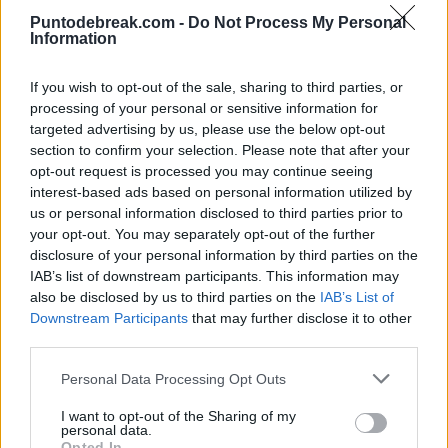
saque en Miami
Puntodebreak.com -
Do Not Process My Personal
Information
If you wish to opt-out of the sale, sharing to third parties, or
Jose Morón
- 30 mar 2026
processing of your personal or sensitive information for
El italiano ha dejado unas estadísticas absolutamente asombrosas
targeted advertising by us, please use the below opt-out
y nunca vistas en términos de precisión y porcentajes.
section to confirm your selection. Please note that after your
opt-out request is processed you may continue seeing
interest-based ads based on personal information utilized by
us or personal information disclosed to third parties prior to
your opt-out. You may separately opt-out of the further
disclosure of your personal information by third parties on the
IAB’s list of downstream participants. This information may
also be disclosed by us to third parties on the
IAB’s List of
Downstream Participants
that may further disclose it to other
third parties.
Personal Data Processing Opt Outs
I want to opt-out of the Sharing of my
personal data.
Opted In