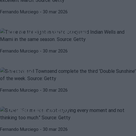
ATP
JANNIK SINNER
Fernando Murciego
- 30 mar 2026
Estos son los ocho hombres que
conquistaron Indian Wells y Miami
en la misma temporada
WTA
KATERINA SINIAKOVA
Fernando Murciego
- 30 mar 2026
Siniakova y Townsend completan el
tercer ‘Double Sunshine’ de la
semana
ATP
JANNIK SINNER
Fernando Murciego
- 30 mar 2026
Sinner: “Para mí se trata de
disfrutar cada momento y no
pensar demasiado”
Fernando Murciego
- 30 mar 2026