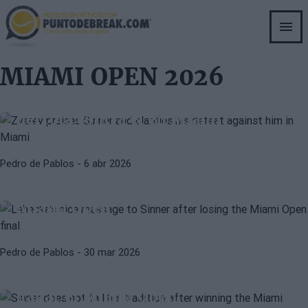
Skip
to
main
content
MIAMI OPEN 2026
ATP
ATP MASTERS 1000 MONTECARLO 2026
Zverev elogia a Sinner y matiza su
derrota contra él en Miami
ATP
MIAMI OPEN 2026
Pedro de Pablos
- 6 abr 2026
El bonito mensaje de Lehecka a
Sinner tras perder la final del
Miami Open
Pedro de Pablos
- 30 mar 2026
ATP
JANNIK SINNER
Sinner no falla a su tradición tras
ganar el Miami Open