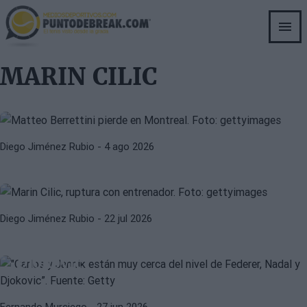
Skip
to
main
MARTÍN LANDALUCE
MATTEO BERRETTINI
content
ATP Montreal 2026: Landaluce y
MARIN CILIC
Berrettini se ven sorprendidos,
Cilic avanza
MARIN CILIC
ATP
Diego Jiménez Rubio
- 4 ago 2026
Cilic rompe con su entrenador de
los últimos siete años
ATP
MARIN CILIC
Diego Jiménez Rubio
- 22 jul 2026
"Carlos y Jannik están muy cerca
del nivel de Federer, Nadal y
Djokovic”
Fernando Murciego
- 27 jun 2026