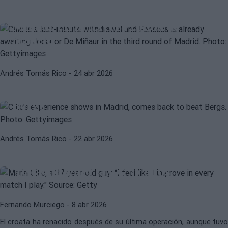
Fonseca ya espera a Jódar o De
Miñaur en la tercera ronda de
Madrid
ATP
MARIN CILIC
Andrés Tomás Rico
- 24 abr 2026
La veteranía de Cilic hace acto de
presencia en Madrid y remonta a
Bergs
Andrés Tomás Rico
- 22 abr 2026
ATP
MARIN CILIC
Marin Cilic revela el secreto de su
'renacimiento' a los 37 años
Fernando Murciego
- 8 abr 2026
El croata ha renacido después de su última operación, aunque tuvo