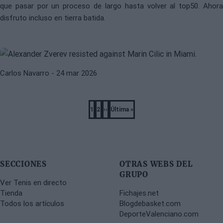
que pasar por un proceso de largo hasta volver al top50. Ahora
ALEXANDER ZVEREV
MARIN CILIC
disfruto incluso en tierra batida.
Zverev resiste ante la pegada de un
rejuvenecido Marin Cilic
Carlos Navarro
- 24 mar 2026
Pagination
1
2
››
Última »
Página
Página
Next
Last
page
page
SECCIONES
OTRAS WEBS DEL
GRUPO
Ver Tenis en directo
Tienda
Fichajes.net
Todos los artículos
Blogdebasket.com
DeporteValenciano.com