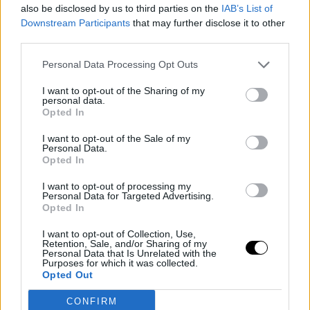
also be disclosed by us to third parties on the
IAB’s List of
Por si fuera poco, Fery es el
quinto tenista británico
Downstream Participants
that may further disclose it to other
que llega a las semifinales de Wimbledon
tras
third parties.
Cameron Norrie, Andy Murray, Tim Henman y Roger
Personal Data Processing Opt Outs
Taylor. Nadie contaba con él hace una semana, pero ha
I want to opt-out of the Sharing of my
personal data.
dejado por el camino a grandes nombres como
Zizou
Opted In
Bergs, Grigor Dimitrov o el propio Cobolli,
I want to opt-out of the Sale of my
demostrando que ya está preparado para que su
Personal Data.
Opted In
nombre aparezca en los grandes escenarios, algo que
I want to opt-out of processing my
se ha asegurado tras sumar una
gran cantidad de
Personal Data for Targeted Advertising.
Opted In
puntos ATP
que le permitirán acceder a los mejores
I want to opt-out of Collection, Use,
torneos del circuito.
Retention, Sale, and/or Sharing of my
Personal Data that Is Unrelated with the
Purposes for which it was collected.
Image
Opted Out
CONFIRM