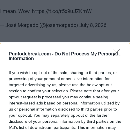
I mean. Wow.
https://t.co/r5x9uJZKmW
— José Morgado (@josemorgado)
July 8, 2026
Lo más sorprendente de esta hazaña es que
Fery llegó
Puntodebreak.com -
Do Not Process My Personal
al torneo fuera del top 100
, y si jugó el cuadro final es
Information
gracias a una
wildcard
que le otorgó Wimbledon. Para
If you wish to opt-out of the sale, sharing to third parties, or
poner en perspectiva, el último tenista que llegó a
processing of your personal or sensitive information for
semifinales de Wimbledon recibiendo una wildcard fue
targeted advertising by us, please use the below opt-out
section to confirm your selection. Please note that after your
Goran Ivanisevic en 2001, y acabó ganando el torneo.
opt-out request is processed you may continue seeing
interest-based ads based on personal information utilized by
Para que eso suceda, Arthur tendría que vencer a
us or personal information disclosed to third parties prior to
Alexander Zverev y a Jannik Sinner o Novak Djokovic,
your opt-out. You may separately opt-out of the further
disclosure of your personal information by third parties on the
aunque ahora toca disfrutar el momento.
IAB’s list of downstream participants. This information may