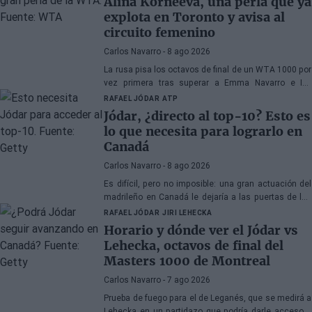
Alina Korneeva, una perla que ya
explota en Toronto y avisa al
circuito femenino
Carlos Navarro
- 8 ago 2026
La rusa pisa los octavos de final de un WTA 1000 por
vez primera tras superar a Emma Navarro e Iva
Jovic... y está lejos de querer detenerse en esta
RAFAEL JÓDAR
ATP
instancia.
Jódar, ¿directo al top-10? Esto es
lo que necesita para lograrlo en
Canadá
Carlos Navarro
- 8 ago 2026
Es difícil, pero no imposible: una gran actuación del
madrileño en Canadá le dejaría a las puertas de los
diez mejores del mundo. Analizamos todos los
RAFAEL JÓDAR
JIRI LEHECKA
escenarios.
Horario y dónde ver el Jódar vs
Lehecka, octavos de final del
Masters 1000 de Montreal
Carlos Navarro
- 7 ago 2026
Prueba de fuego para el de Leganés, que se medirá a
Lehecka en un partidazo que podría darle acceso a