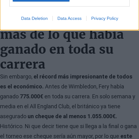
Fery se asegura
cobrar en Wimbledon
Data Deletion
Data Access
Privacy Policy
más de lo que había
ganado en toda su
carrera
Sin embargo,
el récord más impresionante de todos
es el económico.
Antes de Wimbledon, Fery había
ganado
775.000€
en toda su carrera. En solo semana y
media en el All England Club, el británico ya tiene
asegurado
un cheque de al menos 1.055.000€.
Histórico. Ni que decir tiene que si llega a la final o gana
el torneo ese cheque sería aún mayor, por lo que
este