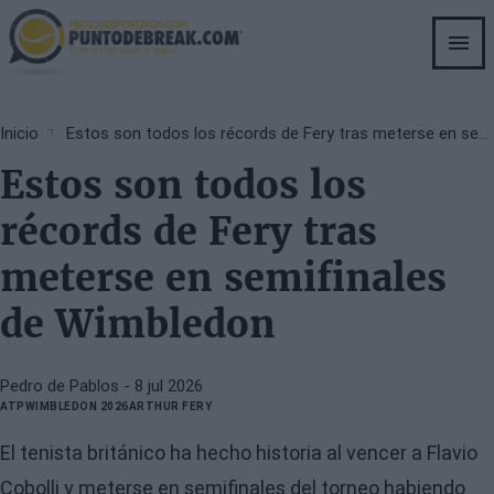
Skip
to
main
content
Breadcrumb
Inicio
Estos son todos los récords de Fery tras meterse en semifinales de Wimbledon
Estos son todos los
récords de Fery tras
meterse en semifinales
de Wimbledon
Pedro de Pablos
- 8 jul 2026
ATP
WIMBLEDON 2026
ARTHUR FERY
El tenista británico ha hecho historia al vencer a Flavio
Cobolli y meterse en semifinales del torneo habiendo