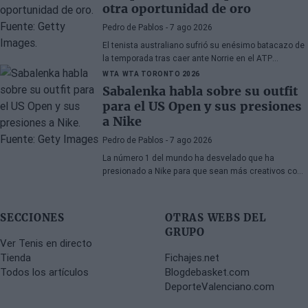
otra oportunidad de oro
Pedro de Pablos
- 7 ago 2026
El tenista australiano sufrió su enésimo batacazo de
la temporada tras caer ante Norrie en el ATP
Montreal cuando tenía el partido ganado.
WTA
WTA TORONTO 2026
Sabalenka habla sobre su outfit
para el US Open y sus presiones
a Nike
Pedro de Pablos
- 7 ago 2026
La número 1 del mundo ha desvelado que ha
presionado a Nike para que sean más creativos con
sus diseños, y por fin lo ha conseguido.
SECCIONES
OTRAS WEBS DEL
GRUPO
Ver Tenis en directo
Tienda
Fichajes.net
Todos los artículos
Blogdebasket.com
DeporteValenciano.com