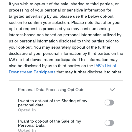
If you wish to opt-out of the sale, sharing to third parties, or
máximo nivel hay pocas que le puedan hacer frente.
processing of your personal or sensitive information for
targeted advertising by us, please use the below opt-out
Todavía a pie de pista, Emma ha hablado de lo que
section to confirm your selection. Please note that after your
supone este resultado. "
Esta semana ha sido increíble.
opt-out request is processed you may continue seeing
interest-based ads based on personal information utilized by
He disfrutado mucho jugando aquí y creo que eso se
us or personal information disclosed to third parties prior to
nota en mi tenis, en cómo he podido competir y superar
your opt-out. You may separately opt-out of the further
disclosure of your personal information by third parties on the
momentos muy difíciles.
Significa muchísimo haber
IAB’s list of downstream participants. This information may
llegado al domingo.
Espero que puedan venir mañana
also be disclosed by us to third parties on the
IAB’s List of
Downstream Participants
that may further disclose it to other
a apoyarme para que consiga una victoria más".
third parties.
También ha tenido unas
bonitas palabras hacia su
Personal Data Processing Opt Outs
equipo
, que leha permitido alcanzar su final más
I want to opt-out of the Sharing of my
personal data.
importante desde aquel US Open. "Si le preguntas a
Opted In
cualquier jugador, especialmente a cualquier británico,
I want to opt-out of the Sale of my
le encantaría levantar el título aquí. Pero mi equipo y yo,
Personal Data.
Opted In