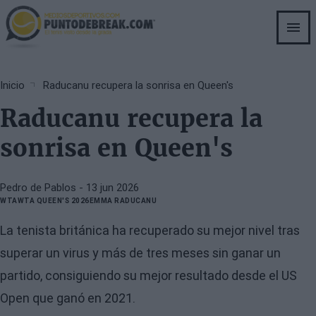
Skip
to
main
content
Breadcrumb
Inicio
Raducanu recupera la sonrisa en Queen's
Raducanu recupera la
sonrisa en Queen's
Pedro de Pablos
- 13 jun 2026
WTA
WTA QUEEN'S 2026
EMMA RADUCANU
La tenista británica ha recuperado su mejor nivel tras
superar un virus y más de tres meses sin ganar un
partido, consiguiendo su mejor resultado desde el US
Open que ganó en 2021.