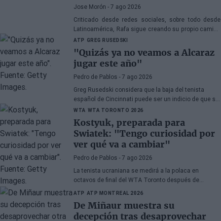
Jose Morón
- 7 ago 2026
Criticado desde redes sociales, sobre todo desde
Latinoamérica, Rafa sigue creando su propio camino
asombrando a propios y extraños.
ATP
GREG RUSEDSKI
"Quizás ya no veamos a Alcaraz
jugar este año"
Pedro de Pablos
- 7 ago 2026
Greg Rusedski considera que la baja del tenista
español de Cincinnati puede ser un indicio de que su
lesión de muñeca le sigue dando problemas.
WTA
WTA TORONTO 2026
Kostyuk, preparada para
Swiatek: "Tengo curiosidad por
ver qué va a cambiar"
Pedro de Pablos
- 7 ago 2026
La tenista ucraniana se medirá a la polaca en
octavos de final del WTA Toronto después de
vencerla en su terreno hace unas semanas en
ATP
ATP MONTREAL 2026
Roland Garros.
De Miñaur muestra su
decepción tras desaprovechar