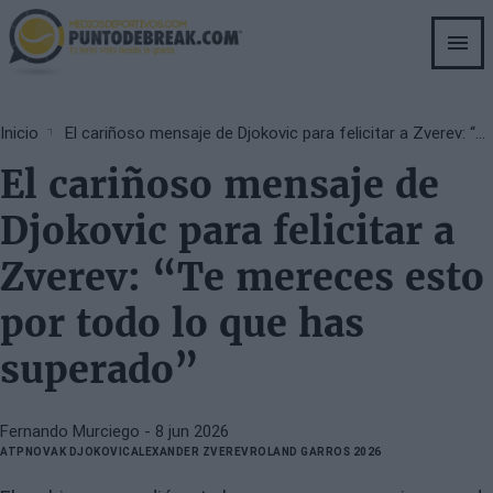
Skip
to
main
content
Breadcrumb
Inicio
El cariñoso mensaje de Djokovic para felicitar a Zverev: “Te mereces esto por todo lo que has superado”
El cariñoso mensaje de
Djokovic para felicitar a
Zverev: “Te mereces esto
por todo lo que has
superado”
Fernando Murciego
- 8 jun 2026
ATP
NOVAK DJOKOVIC
ALEXANDER ZVEREV
ROLAND GARROS 2026