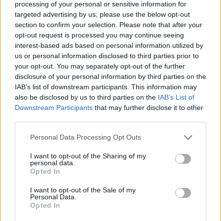
processing of your personal or sensitive information for
targeted advertising by us, please use the below opt-out
Leyendo detenidamente el texto uno entiende que
section to confirm your selection. Please note that after your
estamos ante una relación de amistad de muchos años.
opt-out request is processed you may continue seeing
interest-based ads based on personal information utilized by
Desde que el de Hamburgo llegara al circuito y
us or personal information disclosed to third parties prior to
comenzara a codearse con los mejores del circuito,
your opt-out. You may separately opt-out of the further
disclosure of your personal information by third parties on the
incluyendo a Novak Djokovic. La Laver Cup ayudó
IAB’s list of downstream participants. This information may
also be disclosed by us to third parties on the
IAB’s List of
también a que este vínculo se reforzara con el paso de
Downstream Participants
that may further disclose it to other
los años, pasando infinidad de momentos juntos y
third parties.
originando una alianza que se ha mantenido con el paso
Personal Data Processing Opt Outs
de los años, incluso por encima de cualquier rivalidad.
I want to opt-out of the Sharing of my
Bueno, que no os entretenemos más, aquí abajo tenéis
personal data.
Opted In
el texto del balcánico.
I want to opt-out of the Sale of my
Personal Data.
Así fue la felicitación
Opted In