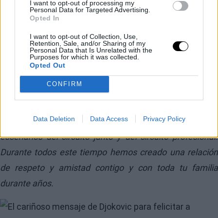
de Djokovic a Zverev
I want to opt-out of processing my
Personal Data for Targeted Advertising.
Opted In
tras ganar Roland
I want to opt-out of Collection, Use,
Retention, Sale, and/or Sharing of my
Garros
Personal Data that Is Unrelated with the
Purposes for which it was collected.
Opted Out
“
Sascha, te conozco desde que tenías 10 años. Te
CONFIRM
recuerdo compitiendo contra mi hermano pequeño en
las pistas de entrenamiento mientras yo competía
Data Deletion
Data Access
Privacy Policy
contra tu hermano mayor, Mischa, en los grandes
escenarios del circuito junto y del circuito profesional.
Durante todos este tiempo hemos creado una relación
de respeto y amistad contigo y con toda tu familia
durante años.
Image