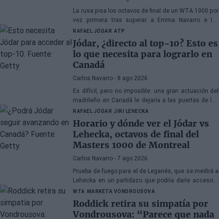
La rusa pisa los octavos de final de un WTA 1000 por
vez primera tras superar a Emma Navarro e Iva
Jovic... y está lejos de querer detenerse en esta
RAFAEL JÓDAR
ATP
instancia.
Jódar, ¿directo al top-10? Esto es
lo que necesita para lograrlo en
Canadá
Carlos Navarro
- 8 ago 2026
Es difícil, pero no imposible: una gran actuación del
madrileño en Canadá le dejaría a las puertas de los
diez mejores del mundo. Analizamos todos los
RAFAEL JÓDAR
JIRI LEHECKA
escenarios.
Horario y dónde ver el Jódar vs
Lehecka, octavos de final del
Masters 1000 de Montreal
Carlos Navarro
- 7 ago 2026
Prueba de fuego para el de Leganés, que se medirá a
Lehecka en un partidazo que podría darle acceso a
cuartos de final en Canadá. Os traemos toda la
WTA
MARKETA VONDROUSOVA
información.
Roddick retira su simpatía por
Vondrousova: “Parece que nada