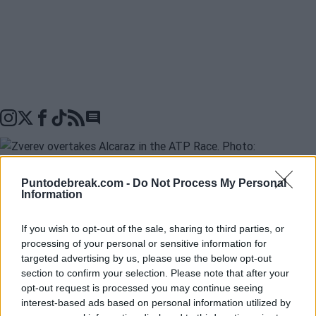
Go to comments seciton
Puntodebreak.com -
Do Not Process My Personal
Information
Alexander Zverev
se ha ganado a pulso dar un salt
If you wish to opt-out of the sale, sharing to third parties, or
importante en la
Race ATP
, clasificación que recoge los
processing of your personal or sensitive information for
puntos ganados por cada tenista en lo que va de año,
targeted advertising by us, please use the below opt-out
section to confirm your selection. Please note that after your
tras ser campeón de
Roland Garros 2026
. El jugador
opt-out request is processed you may continue seeing
alemán se sitúa en la segunda posición, desplazando a
interest-based ads based on personal information utilized by