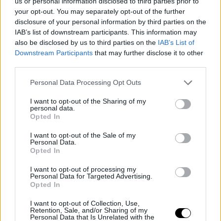
us or personal information disclosed to third parties prior to
Carlos Alcaraz
al tercer puesto y situándose a tan solo
your opt-out. You may separately opt-out of the further
910 puntos de
Jannik Sinner
.
disclosure of your personal information by third parties on the
IAB’s list of downstream participants. This information may
also be disclosed by us to third parties on the
IAB’s List of
Downstream Participants
that may further disclose it to other
third parties.
Personal Data Processing Opt Outs
I want to opt-out of the Sharing of my
personal data.
Opted In
I want to opt-out of the Sale of my
Personal Data.
Opted In
I want to opt-out of processing my
Personal Data for Targeted Advertising.
Opted In
I want to opt-out of Collection, Use,
Retention, Sale, and/or Sharing of my
Personal Data that Is Unrelated with the