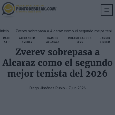
Skip
to
main
content
Breadcrumb
Inicio
Zverev sobrepasa a Alcaraz como el segundo mejor tenista del 2026
RACE
ALEXANDER
CARLOS
ROLAND GARROS
JANNIK
ATP
ZVEREV
ALCARAZ
2026
SINNER
Zverev sobrepasa a
Alcaraz como el segundo
mejor tenista del 2026
Diego Jiménez Rubio
- 7 jun 2026