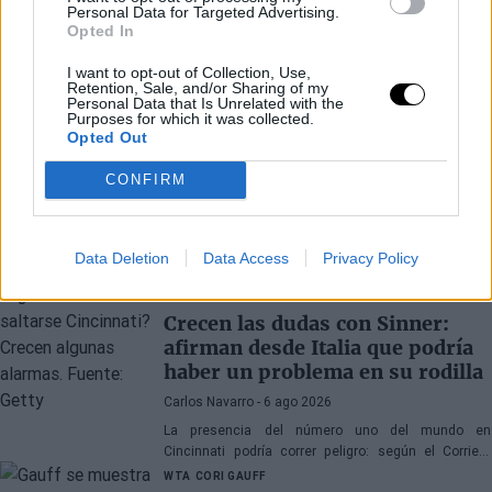
Personal Data for Targeted Advertising.
Opted In
I want to opt-out of Collection, Use,
Retention, Sale, and/or Sharing of my
Personal Data that Is Unrelated with the
Purposes for which it was collected.
Opted Out
CONFIRM
Últimos artículos
Data Deletion
Data Access
Privacy Policy
JANNIK SINNER
ATP
Crecen las dudas con Sinner:
afirman desde Italia que podría
haber un problema en su rodilla
Carlos Navarro
- 6 ago 2026
La presencia del número uno del mundo en
Cincinnati podría correr peligro: según el Corriere
della Sera, el equipo de Jannik no descarta acudir
WTA
CORI GAUFF