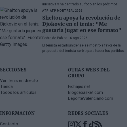
iniciativa y ha centrado su foco en los próximos
torneos que tiene por delante.
ATP
ATP MONTREAL 2026
Shelton apoya la revolución de
Djokovic en el tenis: "Me
gustaría jugar en ese formato"
Pedro de Pablos
- 6 ago 2026
El tenista estadounidense se mostró a favor de la
propuesta del tenista serbio para hacer los partidos
más cortos y entretenidos.
SECCIONES
OTRAS WEBS DEL
GRUPO
Ver Tenis en directo
Tienda
Fichajes.net
Todos los artículos
Blogdebasket.com
DeporteValenciano.com
INFORMACIÓN
REDES SOCIALES
Contacto