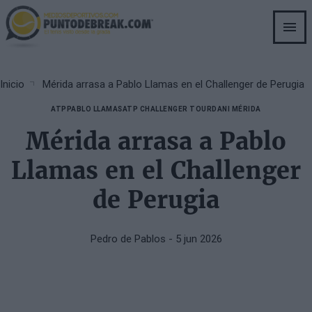
Skip
to
main
content
Breadcrumb
Inicio
Mérida arrasa a Pablo Llamas en el Challenger de Perugia
ATP
PABLO LLAMAS
ATP CHALLENGER TOUR
DANI MÉRIDA
Mérida arrasa a Pablo
Llamas en el Challenger
de Perugia
Pedro de Pablos
- 5 jun 2026