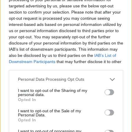
sumando puntos en el ránking ATP, y se medirá en la
targeted advertising by us, please use the below opt-out
final al ganador del duelo entre Andrea Pellegrino y
section to confirm your selection. Please note that after your
opt-out request is processed you may continue seeing
Pierluigi Basile.
interest-based ads based on personal information utilized by
us or personal information disclosed to third parties prior to
your opt-out. You may separately opt-out of the further
disclosure of your personal information by third parties on the
IAB’s list of downstream participants. This information may
also be disclosed by us to third parties on the
IAB’s List of
Downstream Participants
that may further disclose it to other
third parties.
Personal Data Processing Opt Outs
I want to opt-out of the Sharing of my
personal data.
Opted In
I want to opt-out of the Sale of my
Personal Data.
Opted In
I want to opt-out of processing my