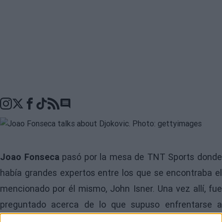
Go to comments seciton
Joao Fonseca
pasó por la mesa de TNT Sports dond
había grandes expertos entre los que se encontraba el
mencionado por él mismo, John Isner. Una vez allí, fue
preguntado acerca de lo que supuso enfrentarse a
Novak Djokovic
y se mostró contundente. "Un