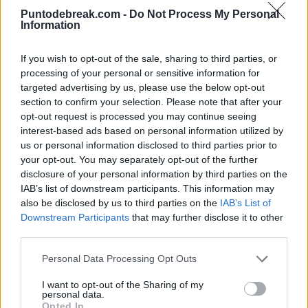
Puntodebreak.com -
Do Not Process My Personal
experiencia muy loca. Era la primera vez que
Information
compartíamos cancha, nunca habíamos entrenado
If you wish to opt-out of the sale, sharing to third parties, or
juntos. Es un placer el mero hecho de estar con él en
processing of your personal or sensitive information for
una cancha de tenis. Me estaba destrozando los
targeted advertising by us, please use the below opt-out
section to confirm your selection. Please note that after your
primeros meses, pero seguí creyendo en mí mismo.
opt-out request is processed you may continue seeing
Novak es un ídolo para el deporte. Yo soy un fan de
interest-based ads based on personal information utilized by
us or personal information disclosed to third parties prior to
Federer, sé que Djokovic es el GOAT, aunque ojalá lo
your opt-out. You may separately opt-out of the further
fuera Roger, pero así es la vida. Estoy agradecido a la
disclosure of your personal information by third parties on the
IAB’s list of downstream participants. This information may
vida por esta experiencia", aseguró.
also be disclosed by us to third parties on the
IAB’s List of
Downstream Participants
that may further disclose it to other
"I know Djokovic is the G.O.A.T. I wish it could be Roger
third parties.
[Federer], but I mean, it's life." 😂
Personal Data Processing Opt Outs
I want to opt-out of the Sharing of my
João Fonseca relives the process leading up to his
personal data.
Opted In