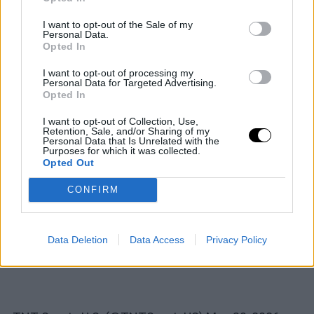
historic victory over Novak Djokovic 🗣️
#RolandGarros
I want to opt-out of the Sale of my
pic.twitter.com/ivlQzZqlpi
Personal Data.
Opted In
I want to opt-out of processing my
Personal Data for Targeted Advertising.
Opted In
I want to opt-out of Collection, Use,
Retention, Sale, and/or Sharing of my
Personal Data that Is Unrelated with the
Purposes for which it was collected.
Opted Out
CONFIRM
Data Deletion
Data Access
Privacy Policy