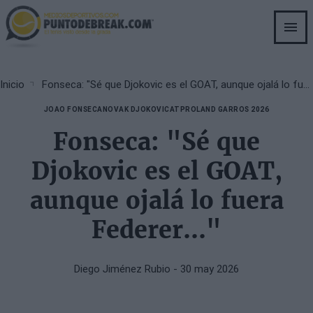
Skip
to
main
content
Breadcrumb
Inicio
Fonseca: "Sé que Djokovic es el GOAT, aunque ojalá lo fuera Federer..."
JOAO FONSECA
NOVAK DJOKOVIC
ATP
ROLAND GARROS 2026
Fonseca: "Sé que
Djokovic es el GOAT,
aunque ojalá lo fuera
Federer..."
Diego Jiménez Rubio
- 30 may 2026