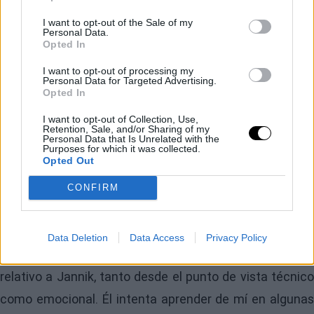
Jannik no aprende solo de las derrotas, sino también
I want to opt-out of the Sale of my
mucho de las victorias, porque es fundamental “ir a la
Personal Data.
Opted In
escuela” en cada partido de tenis. Gane o pierda,
I want to opt-out of processing my
observa todo a través de la misma lente: ‘¿Cómo puedo
Personal Data for Targeted Advertising.
Opted In
mejorar hoy?’. Esa es su fortaleza”
I want to opt-out of Collection, Use,
Su trabajo junto a Simone
Retention, Sale, and/or Sharing of my
Personal Data that Is Unrelated with the
Purposes for which it was collected.
Vagnozzi
Opted Out
“Él es el entrenador principal. Creo que el motivo por el
CONFIRM
que nuestra relación funciona tan bien es que nuestros
roles están bastante definidos, aunque se entrelazan de
Data Deletion
Data Access
Privacy Policy
muchas maneras. Simone y yo hablamos de todo lo
relativo a Jannik, tanto desde el punto de vista técnico
como emocional. Él intenta aprender de mí en algunas