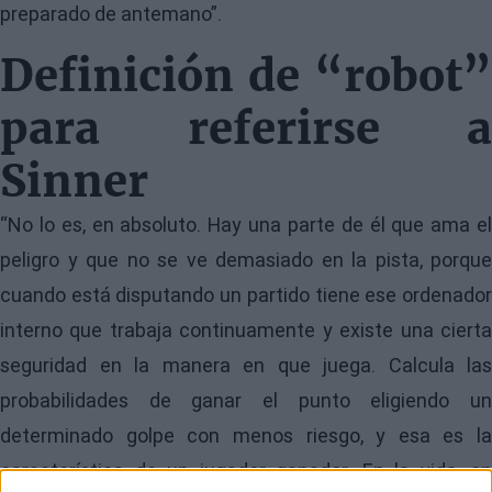
preparado de antemano”.
Definición de “robot”
para referirse a
Sinner
“No lo es, en absoluto. Hay una parte de él que ama el
peligro y que no se ve demasiado en la pista, porque
cuando está disputando un partido tiene ese ordenador
interno que trabaja continuamente y existe una cierta
seguridad en la manera en que juega. Calcula las
probabilidades de ganar el punto eligiendo un
determinado golpe con menos riesgo, y esa es la
característica de un jugador ganador. En la vida, en