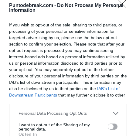
cambio, no es exactamente así. Le gustan las carreras
Puntodebreak.com -
Do Not Process My Personal
Information
automovilísticas, la velocidad. Le gusta la adrenalina.
Pero esas dos almas se unen en un solo jugador,
If you wish to opt-out of the sale, sharing to third parties, or
processing of your personal or sensitive information for
increíblemente profesional: entrenamiento,
targeted advertising by us, please use the below opt-out
alimentación, descanso; intenta entrar en la pista cada
section to confirm your selection. Please note that after your
opt-out request is processed you may continue seeing
vez con el objetivo de crecer y mejorar. Por eso es un
interest-based ads based on personal information utilized by
campeón”
us or personal information disclosed to third parties prior to
your opt-out. You may separately opt-out of the further
Después de la derrota de
disclosure of your personal information by third parties on the
IAB’s list of downstream participants. This information may
Australia, salió como un
also be disclosed by us to third parties on the
IAB’s List of
Downstream Participants
that may further disclose it to other
cohete
third parties.
“Posee un talento especial, algo que nosotros, los
Personal Data Processing Opt Outs
entrenadores, no podemos enseñar. Es un impulso
I want to opt-out of the Sharing of my
personal data.
interior que lo lleva a querer aprender de cada situación.
Opted In