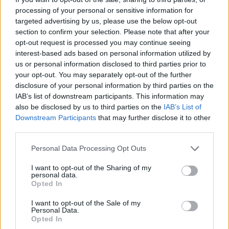
ver que voy ganando partidos sin ceder ni un set es
processing of your personal or sensitive information for
targeted advertising by us, please use the below opt-out
fantástico. El aque me está ayudando mucho, la verdad
section to confirm your selection. Please note that after your
es quee tengo una gran confianza", comentó antes de
opt-out request is processed you may continue seeing
interest-based ads based on personal information utilized by
hablar del cambio a nivel mental que se nota en él.
us or personal information disclosed to third parties prior to
"Estoy madurando, he aprendido a gestionar muchas
your opt-out. You may separately opt-out of the further
disclosure of your personal information by third parties on the
cosas que suceden fuera de pista, eso me da mucha
IAB’s list of downstream participants. This information may
also be disclosed by us to third parties on the
IAB’s List of
tranquilidad para competir", destacó.
Downstream Participants
that may further disclose it to other
third parties.
Personal Data Processing Opt Outs
I want to opt-out of the Sharing of my
personal data.
Opted In
I want to opt-out of the Sale of my
Personal Data.
Opted In