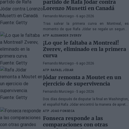
partido de Rafa Jódar contra
Lorenzo Musetti en Canadá
Fernando Murciego
- 6 ago 2026
Tras salvar la primera curva en Montreal, es
momento de que Rafa Jódar se regale un segundo
partido de altura en este Masters 1000 de Canadá.
ATP
ALEXANDER ZVEREV
Este jueves le toca medirse a Lorenzo Musetti.
¡Lo que le faltaba a Montreal!
Zverev, eliminado en la primera
curva
Fernando Murciego
- 6 ago 2026
ATP
RAFAEL JÓDAR
Jódar remonta a Moutet en un
ejercicio de supervivencia
Fernando Murciego
- 5 ago 2026
Dos días después de disputar la final en Washington,
el español Rafa Jódar encontró la manera de apretar
los dientes para superar su debut en el Masters 1000
ATP
JOAO FONSECA
de Montreal, donde participa por primera vez.
Fonseca responde a las
comparaciones con otras