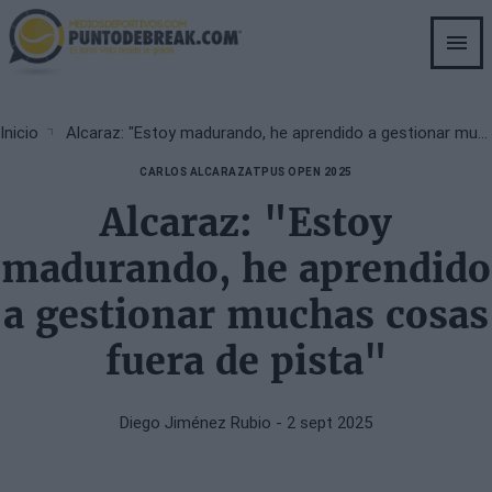
Skip
to
main
content
Breadcrumb
Inicio
Alcaraz: "Estoy madurando, he aprendido a gestionar muchas cosas fuera de pista"
CARLOS ALCARAZ
ATP
US OPEN 2025
Alcaraz: "Estoy
madurando, he aprendido
a gestionar muchas cosas
fuera de pista"
Diego Jiménez Rubio
- 2 sept 2025