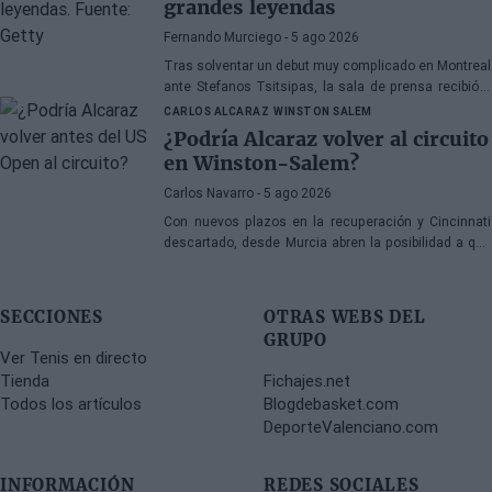
grandes leyendas
Fernando Murciego
- 5 ago 2026
Tras solventar un debut muy complicado en Montreal
ante Stefanos Tsitsipas, la sala de prensa recibió a
Joao Fonseca para escucharle hablar sobre su
CARLOS ALCARAZ
WINSTON SALEM
momento actual y abrir algunos debates del pasado.
¿Podría Alcaraz volver al circuito
en Winston-Salem?
Carlos Navarro
- 5 ago 2026
Con nuevos plazos en la recuperación y Cincinnati
descartado, desde Murcia abren la posibilidad a que
Carlos tome rodaje previo al US Open en las pistas
de la Universidad de Wake Forest.
SECCIONES
OTRAS WEBS DEL
GRUPO
Ver Tenis en directo
Tienda
Fichajes.net
Todos los artículos
Blogdebasket.com
DeporteValenciano.com
INFORMACIÓN
REDES SOCIALES