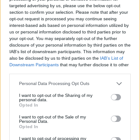
targeted advertising by us, please use the below opt-out
el domingo a las 13:00 hora española.
section to confirm your selection. Please note that after your
opt-out request is processed you may continue seeing
[getty:682722664]
interest-based ads based on personal information utilized by
us or personal information disclosed to third parties prior to
Bajas
your opt-out. You may separately opt-out of the further
disclosure of your personal information by third parties on the
IAB’s list of downstream participants. This information may
Roger Federer
y
Andy Murray
serán las principales
also be disclosed by us to third parties on the
IAB’s List of
bajas del cuadro en hombres. El suizo no estará en
Downstream Participants
that may further disclose it to other
third parties.
Madrid ya que decidió descansar toda la gira de tierra
batida y en su calendario, el primer torneo en el que
Personal Data Processing Opt Outs
aparece apuntado es Halle. Por su parte, el británico
I want to opt-out of the Sharing of my
personal data.
sigue sin estar recuperado tras su operación de cadera
Opted In
y se espera que regrese para después de Roland Garros
I want to opt-out of the Sale of my
Personal Data.
aunque ya estaría para disputar algún partido este mes
Opted In
de mayo pero ya explicamos que una norma ATP le
I want to opt-out of processing my