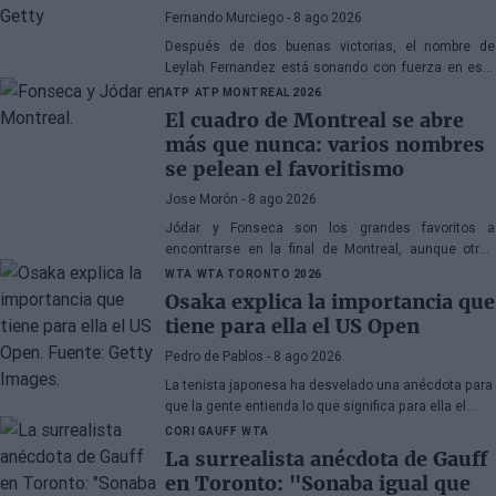
Fernando Murciego
- 8 ago 2026
Después de dos buenas victorias, el nombre de
Leylah Fernandez está sonando con fuerza en este
WTA 1000 de Toronto 2026. Su próximo duelo ante
ATP
ATP MONTREAL 2026
Naomi Osaka será clave para destapar la verdad.
El cuadro de Montreal se abre
más que nunca: varios nombres
se pelean el favoritismo
Jose Morón
- 8 ago 2026
Jódar y Fonseca son los grandes favoritos a
encontrarse en la final de Montreal, aunque otros
pelearán por evitarlo.
WTA
WTA TORONTO 2026
Osaka explica la importancia que
tiene para ella el US Open
Pedro de Pablos
- 8 ago 2026
La tenista japonesa ha desvelado una anécdota para
que la gente entienda lo que significa para ella el
último Grand Slam del año.
CORI GAUFF
WTA
La surrealista anécdota de Gauff
en Toronto: "Sonaba igual que