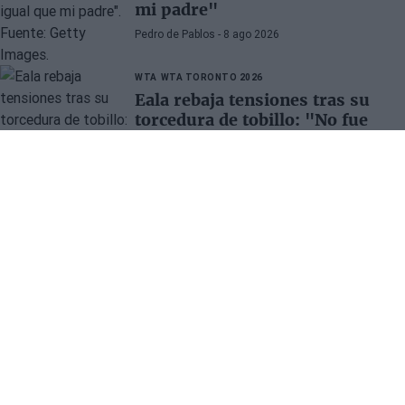
mi padre"
Pedro de Pablos
- 8 ago 2026
WTA
WTA TORONTO 2026
Eala rebaja tensiones tras su
torcedura de tobillo: "No fue
nada grave"
Pedro de Pablos
- 8 ago 2026
La tenista filipina dio el susto durante su durísimo
partido ante McNally, pero tras la victoria desveló que
es menos serio de lo que parecía.
SECCIONES
OTRAS WEBS DEL
GRUPO
Ver Tenis en directo
Tienda
Fichajes.net
Todos los artículos
Blogdebasket.com
DeporteValenciano.com
INFORMACIÓN
REDES SOCIALES