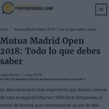
Skip
to
main
content
Breadcrumb
Inicio
Mutua Madrid Open 2018: Todo lo que debes saber
Mutua Madrid Open
2018: Todo lo que debes
saber
Jose Morón
- 1 may 2018
ATP
MUTUA MADRID OPEN 2018
RAFAEL NADAL
SIMONA HALEP
WTA
Os descubrimos lo más importante que debéis conocer
de cara al segundo Masters 1000 de la temporada, el
torneo de Madrid, que comenzará en un par de días.