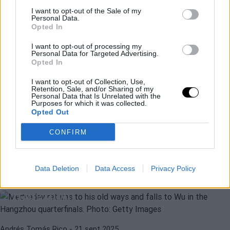
I want to opt-out of the Sale of my
Personal Data.
Opted In
I want to opt-out of processing my
Personal Data for Targeted Advertising.
Opted In
I want to opt-out of Collection, Use,
Retention, Sale, and/or Sharing of my
Personal Data that Is Unrelated with the
STAN WAWRINKA
ATP SHANGHÁI 2025
Purposes for which it was collected.
Opted Out
Wawrinka, invitación de lujo para el
Masters 1000 de Shanghái
CONFIRM
ATP
WU YIBING
Carlos Navarro
- 24 sept 2025
Medvedev vuelve a las andadas y
Data Deletion
Data Access
Privacy Policy
cae ante Wu en los cuartos de
Hangzhou
WU YIBING
ATP HANGZHOU 2025
ATP Hangzhou 2025: Yibing Wu
Andrés Tomás Rico
- 21 sept 2025