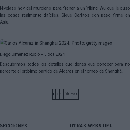
CARLOS ALCARAZ
ATP
Nivelazo hoy del murciano para frenar a un Yibing Wu que le puso
Horario y dónde ver en TV y online
las cosas realmente difíciles. Sigue Carlitos con paso firme en
a Carlos Alcaraz ante Yibing Wu en
Asia.
segunda ronda del ATP Shanghái
2024
Diego Jiménez Rubio
- 5 oct 2024
Descubrimos todos los detalles que tienes que conocer para no
perderte el próximo partido de Alcaraz en el torneo de Shanghái.
Pagination
1
2
››
Última »
Página
Página
Next
Last
page
page
SECCIONES
OTRAS WEBS DEL