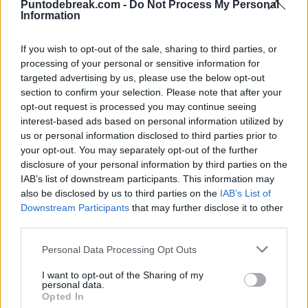
Puntodebreak.com -
Do Not Process My Personal
cita con Tiafoe en semis de
Information
Acapulco
If you wish to opt-out of the sale, sharing to third parties, or
ATP
ANDREY RUBLEV
processing of your personal or sensitive information for
Pedro de Pablos
- 27 feb 2026
targeted advertising by us, please use the below opt-out
ATP Hong Kong 2026. Rublev
section to confirm your selection. Please note that after your
remonta a Wu y comienza el año
opt-out request is processed you may continue seeing
con victoria, igual que Musetti con
interest-based ads based on personal information utilized by
Etcheverry
us or personal information disclosed to third parties prior to
your opt-out. You may separately opt-out of the further
disclosure of your personal information by third parties on the
IAB’s list of downstream participants. This information may
Andrés Tomás Rico
- 7 ene 2026
also be disclosed by us to third parties on the
IAB’s List of
Downstream Participants
that may further disclose it to other
third parties.
Personal Data Processing Opt Outs
I want to opt-out of the Sharing of my
personal data.
Opted In