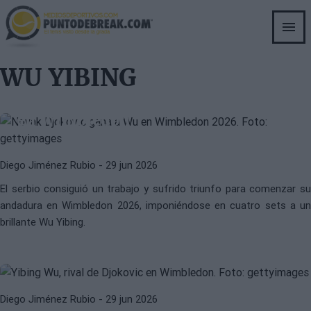
Skip
to
main
content
NOVAK DJOKOVIC
ATP
WU YIBING
Djokovic hace un ejercicio de
equilibrismo para evitar el abismo
en Wimbledon
Diego Jiménez Rubio
- 29 jun 2026
El serbio consiguió un trabajo y sufrido triunfo para comenzar su
WU YIBING
ATP
andadura en Wimbledon 2026, imponiéndose en cuatro sets a un
Wu Yibing, primer rival de
brillante Wu Yibing.
Djokovic en Wimbledon: "Es el
GOAT, cumpliré mi sueño"
ATP
NOVAK DJOKOVIC
Diego Jiménez Rubio
- 29 jun 2026
Horario y dónde ver el debut de