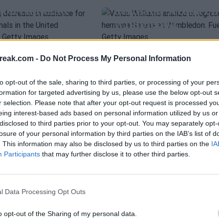
on en Reino
hermana Serena en
Wimbledon
ATP
IVAN LJUBICIC
Ljubicic, tras el
ER
 28 jul 2026
Pedro de Pablos
- 26 jul 2026
fracaso francés en
 ganó en
reak.com -
Do Not Process My Personal Information
Wimbledon: "No h
on estando
to opt-out of the sale, sharing to third parties, or processing of your per
sorpresa, este es
l 65% y 70%"
formation for targeted advertising by us, please use the below opt-out s
nuestro nivel"
r selection. Please note that after your opt-out request is processed y
eing interest-based ads based on personal information utilized by us or
co
- 18 jul 2026
disclosed to third parties prior to your opt-out. You may separately opt-
Fernando Murciego
- 17 jul 2026
losure of your personal information by third parties on the IAB’s list of
ATP
CRUZ HEWITT
. This information may also be disclosed by us to third parties on the
IA
Ivan Ljubicic, director del alto rendi
ZVEREV
El gran salto de Cr
Participants
that may further disclose it to other third parties.
la FFT, realizó un análisis sin
ara hacer
Hewitt: finalista en
discreto papel de los jugadores f
: Zverev ya
Wimbledon y listo
en Wimbledon, defendiendo una
l Data Processing Opt Outs
rte de un
para el circuito
realista del momento que atraviesan
grupo
profesional
o opt-out of the Sharing of my personal data.