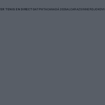
in
ATP
WTA
CANADÁ 2026
ALCARAZ
SINNER
DJOKOVI
VER TENIS EN DIRECTO
igation
WTA
SERENA WILLIAMS
upante
 en audiencia
Venus Williams ala
nales de
el regreso de su