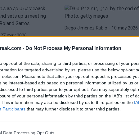
 en Roland
temporada
Diego Jiménez Rubio
- 10 may 2026
 27 may 2026
ATP
ATP ROMA 2026
eño remontó por primera vez
reak.com -
Do Not Process My Personal Information
C
Estas han sido las
nd Slam tras perder los
explica cuál
grandes sorpresas 
 para acceder a tercera
to opt-out of the sale, sharing to third parties, or processing of your per
ave para
la jornada en el AT
formation for targeted advertising by us, please use the below opt-out s
 Djokovic
Roma
r selection. Please note that after your opt-out request is processed y
eing interest-based ads based on personal information utilized by us or
disclosed to third parties prior to your opt-out. You may separately opt-
losure of your personal information by third parties on the IAB’s list of
o
- 9 may 2026
Pedro de Pablos
- 8 may 2026
. This information may also be disclosed by us to third parties on the
IA
ATP
NOVAK DJOKOVIC
ños firmó en Roma la mejor
Participants
that may further disclose it to other third parties.
Horario y dónde ver
26
rrera, un triunfo ante su
debut de Novak
amarga el
 transformó en palabras
Djokovic en el ATP
de Djokovic
ó con los medios de
l Data Processing Opt Outs
Roma 2026 ante Di