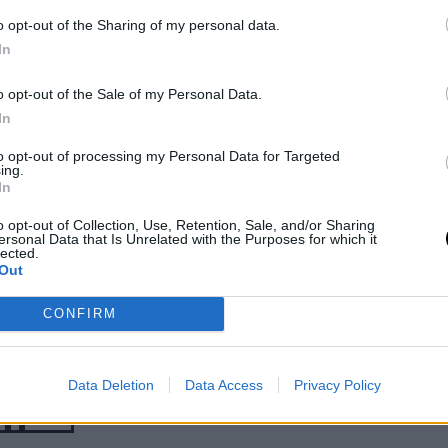
TP Roma
Prizmic
o opt-out of the Sharing of my personal data.
In
 8 may 2026
BEN SHELTON
ATP
Andrés Tomás Rico
- 7 may 2026
o opt-out of the Sale of my Personal Data.
croata remontó a Nole con
P
Shelton encarna la
In
rlativa en la que fue de
ación del
primera gran
n la que ambos sufrieron
to opt-out of processing my Personal Data for Targeted
ing.
06, llamada a
decepción del Madr
cos tras una montaña rusa
In
storia
Open
o opt-out of Collection, Use, Retention, Sale, and/or Sharing
ersonal Data that Is Unrelated with the Purposes for which it
lected.
bio
- 29 abr 2026
Diego Jiménez Rubio
- 24 abr 2026
Out
otivos por los que podría
CONFIRM
 una generación dorada en
, con numerosos jugadores
cial y ya asentados en la
Data Deletion
Data Access
Privacy Policy
2
››
Última »
ágina
Página
Next
Last
page
page