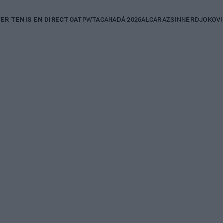
in
ATP
WTA
CANADÁ 2026
ALCARAZ
SINNER
DJOKOVI
VER TENIS EN DIRECTO
igation
OS 2026
DINO PRIZMIC
ATP
logra una
Prizmic desvela su
a épica ante
ambicioso objetivo
y se cita con
para el final de la