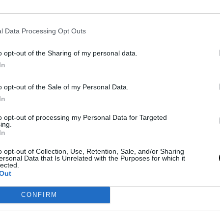
l Data Processing Opt Outs
o opt-out of the Sharing of my personal data.
In
o opt-out of the Sale of my Personal Data.
In
o campeón de Grand Slam en casa, en Alemania,
to opt-out of processing my Personal Data for Targeted
e costó fue el cambio de superficie y mi
ing.
In
simos, sacó increíblemente bien y sus restos de
o opt-out of Collection, Use, Retention, Sale, and/or Sharing
to antes.
Pocas veces había visto algo así
",
ersonal Data that Is Unrelated with the Purposes for which it
lected.
Out
CONFIRM
afronta el inicio