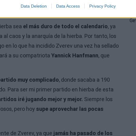
Data Deletion
Data Access
Privacy Policy
hierba sea
el más duro de todo el calendario
, ya
a al caos y la anarquía de la hierba. Por tanto, los
lgo en lo que ha incidido Zverev una vez ha sellado
tará a su compatriota
Yannick Hanfmann
, que
partido muy complicado
, donde sacaba a 190
do. Para ser mi primer partido en hierba de esta
tidos iré jugando mejor y mejor.
Siempre los
rosos, pero hoy
supe aprovechar las pocas
iente de Zverev, ya que
jamás ha pasado de los