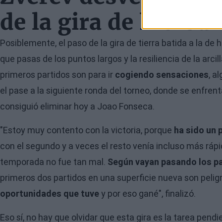
de la gira de hierba
Posiblemente, el paso de la gira de tierra batida a la de 
que pasas de los puntos largos y la resiliencia de la arcill
primeros partidos son para ir
cogiendo sensaciones
, a
el pase a la siguiente ronda del torneo, donde se enfren
consiguió eliminar hoy a Joao Fonseca.
"Estoy muy contento con la victoria, porque
ha sido un 
con el segundo y a veces el resto venía incluso más rápi
temporada no fue tan mal.
Según vayan pasando los par
primeros dos partidos en una superficie nueva son pelig
oportunidades que tuve
y por eso gané", finalizó.
Eso sí, no hay que olvidar que esta gira es la tarea pend