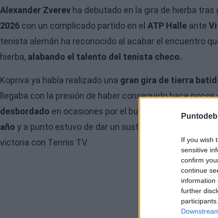
Alexander Zverev
ha debutado en la gira de hierba tras
2026
con un complicado partido en el
ATP Halle
ante
Vi
tenista alemán ha reconocido al acabar el encuentro que
hierba,
alabando el talento del tenista checo.
Kopriva ya había realizado una
gran gira de tierra batid
llegaba con la presión de haber conseguido hace pocos dí
desbordado
en ocasiones por el buen hacer de su opon
Puntodeb
año
y a punto estuvo de dar un susto a 'Sascha' frente a
If you wish 
victoria con Tennis TV.
sensitive in
confirm you
continue se
information 
further disc
participants
Downstream 