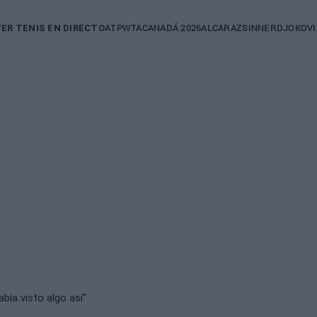
in
ATP
WTA
CANADÁ 2026
ALCARAZ
SINNER
DJOKOVI
VER TENIS EN DIRECTO
igation
bía visto algo así"