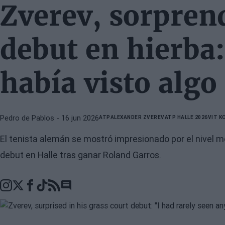
Zverev, sorpren
debut en hierba
había visto algo
Pedro de Pablos
- 16 jun 2026
ATP
ALEXANDER ZVEREV
ATP HALLE 2026
VIT K
El tenista alemán se mostró impresionado por el nivel mos
debut en Halle tras ganar Roland Garros.
Go to comments section