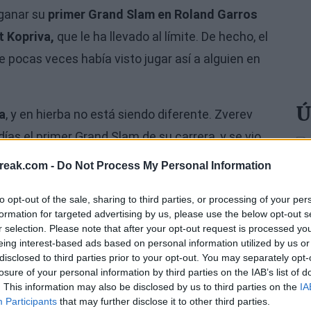
 ganar su
primer Grand Slam en Roland Garros
t Kopriva,
que le ha llevado al límite. De hecho, el
 pocas veces había visto jugar así a alguien en
Ú
a
, y en hierba no está siendo diferente. Zverev
as el primer Grand Slam de su carrera, y se vio
ente, que jugó
uno de los mejores partidos del
reak.com -
Do Not Process My Personal Information
 su gente, algo que destacó en la entrevista post
to opt-out of the sale, sharing to third parties, or processing of your per
formation for targeted advertising by us, please use the below opt-out s
r selection. Please note that after your opt-out request is processed y
eing interest-based ads based on personal information utilized by us or
disclosed to third parties prior to your opt-out. You may separately opt-
losure of your personal information by third parties on the IAB’s list of
. This information may also be disclosed by us to third parties on the
IA
Participants
that may further disclose it to other third parties.