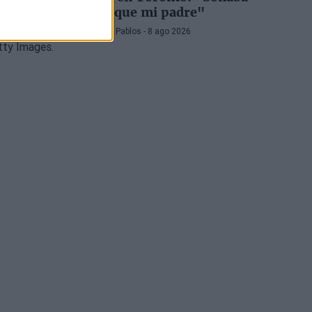
igual que mi padre"
Pedro de Pablos
- 8 ago 2026