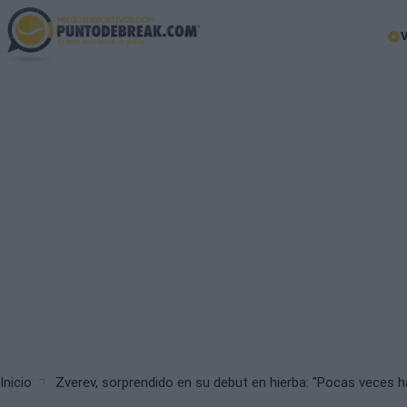
Skip
to
Ma
main
nav
content
Breadcrumb
Inicio
Zverev, sorprendido en su debut en hierba: "Pocas veces ha