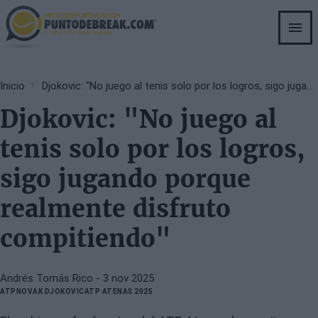
Skip
to
main
content
Breadcrumb
Inicio
Djokovic: "No juego al tenis solo por los logros, sigo jugando porque realmente disfruto compitiendo"
Djokovic: "No juego al
tenis solo por los logros,
sigo jugando porque
realmente disfruto
compitiendo"
Andrés Tomás Rico
- 3 nov 2025
ATP
NOVAK DJOKOVIC
ATP ATENAS 2025