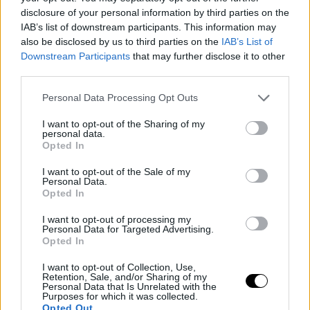
disclosure of your personal information by third parties on the
sea lo más favorable posible para su salud psicológica,
IAB’s list of downstream participants. This information may
física y emocional. En definitiva, que podamos tener
also be disclosed by us to third parties on the
IAB’s List of
Downstream Participants
that may further disclose it to other
más tiempo para nosotros como familia".
third parties.
"Durante los últimos dos meses, hemos estado
Personal Data Processing Opt Outs
probando la vida en Grecia y las impresiones son muy
I want to opt-out of the Sharing of my
personal data.
positivas. Nos sentimos bienvenidos; la gente es
Opted In
amable, generosa y amistosa. Al mismo tiempo, como
I want to opt-out of the Sale of my
Personal Data.
familia, sentimos que tenemos más tiempo para hacer
Opted In
cosas que nos unan más".
I want to opt-out of processing my
Personal Data for Targeted Advertising.
Novak Djokovic
Opted In
I want to opt-out of Collection, Use,
confirma que no tiene
Retention, Sale, and/or Sharing of my
Personal Data that Is Unrelated with the
Purposes for which it was collected.
Opted Out