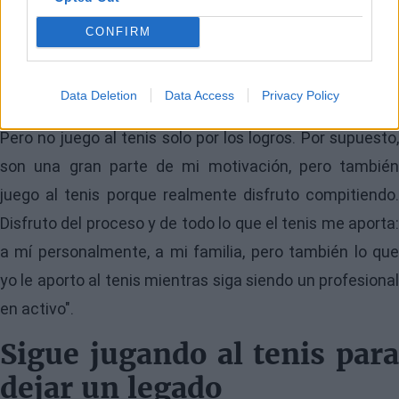
intención de retirarse
a corto plazo
CONFIRM
"Muchos pensaron que después de los Juegos
Data Deletion
Data Access
Privacy Policy
Olímpicos, tras ganar el oro, pondría fin a mi carrera.
Pero no juego al tenis solo por los logros. Por supuesto,
son una gran parte de mi motivación, pero también
juego al tenis porque realmente disfruto compitiendo.
Disfruto del proceso y de todo lo que el tenis me aporta:
a mí personalmente, a mi familia, pero también lo que
yo le aporto al tenis mientras siga siendo un profesional
en activo".
Sigue jugando al tenis para
dejar un legado