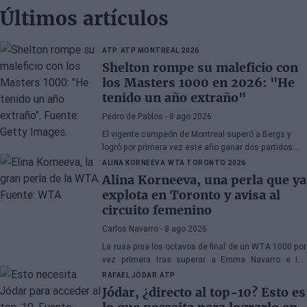
Últimos artículos
ATP
ATP MONTREAL 2026
Shelton rompe su maleficio con
los Masters 1000 en 2026: "He
tenido un año extraño"
Pedro de Pablos
- 8 ago 2026
El vigente campeón de Montreal superó a Bergs y
logró por primera vez este año ganar dos partidos
consecutivos en torneos de este calibre.
ALINA KORNEEVA
WTA TORONTO 2026
Alina Korneeva, una perla que ya
explota en Toronto y avisa al
circuito femenino
Carlos Navarro
- 8 ago 2026
La rusa pisa los octavos de final de un WTA 1000 por
vez primera tras superar a Emma Navarro e Iva
Jovic... y está lejos de querer detenerse en esta
RAFAEL JÓDAR
ATP
instancia.
Jódar, ¿directo al top-10? Esto es