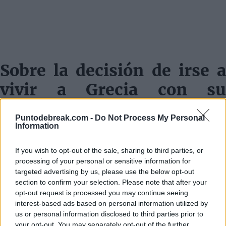
Sobre la decisión de irse a
vivir a Grecia con su
familia
Puntodebreak.com -
Do Not Process My Personal
"Para ser honesto, no lo planeé con mucha antelación.
Information
En realidad, en los últimos dos años han pasado varias
If you wish to opt-out of the sale, sharing to third parties, or
cosas y hemos tomado nuevas decisiones, tanto en el
processing of your personal or sensitive information for
targeted advertising by us, please use the below opt-out
plano personal como en el profesional. Pero así es la
section to confirm your selection. Please note that after your
vida. Tenemos dos hijos pequeños y tratamos de
opt-out request is processed you may continue seeing
interest-based ads based on personal information utilized by
adaptarnos y encontrar el mejor entorno para ellos. Esa
us or personal information disclosed to third parties prior to
es nuestra prioridad: que crezcan en un ambiente que
your opt-out. You may separately opt-out of the further